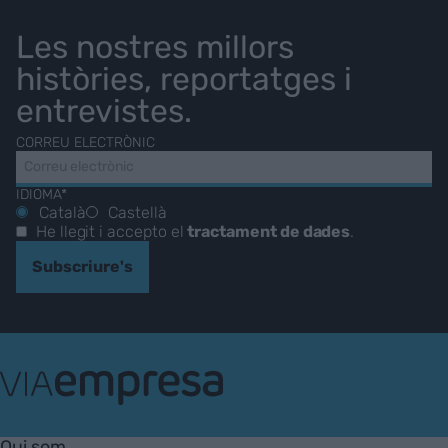
Les nostres millors
històries, reportatges i
entrevistes.
CORREU ELECTRÒNIC
IDIOMA*
Català
Castellà
He llegit i accepto el
tractament de dades
.
Subscriure's
VIA
Empresa
Qui som