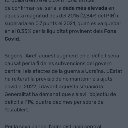
forquilla d'entre el 0,6% i l'1,5%. En cas
de confirmar-se, seria la
dada més elevada
en
aquesta magnitud des del 2015 (2,84% del PIB) i
superaria en 0,7 punts el 2021, quan es va quedar
en el 0,33% per la liquiditat provinent dels
Fons
Covid
.
Segons l'Airef, aquest augment en el dèficit seria
causat per la fi de les subvencions del govern
central i els efectes de la guerra a Ucraïna. L'Estat
ha reiterat la previsió de no mantenir els ajuts
covid el 2022, i davant aquesta situació la
Generalitat ha demanat que s'elevi l'objectiu de
dèficit a l'1%, quatre dècimes per sobre de
l'establert.
Per la seva banda, l'administració central