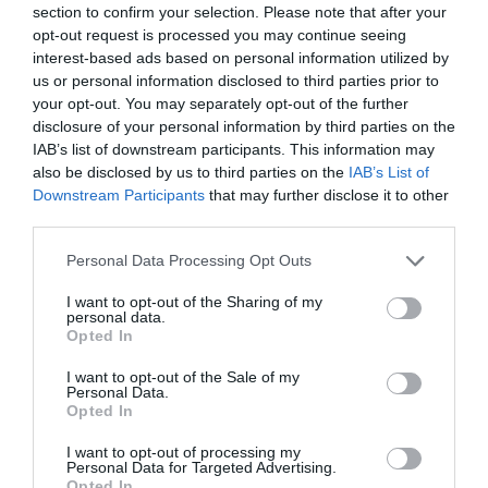
section to confirm your selection. Please note that after your
opt-out request is processed you may continue seeing
interest-based ads based on personal information utilized by
us or personal information disclosed to third parties prior to
your opt-out. You may separately opt-out of the further
RELACIONADES
disclosure of your personal information by third parties on the
IAB’s list of downstream participants. This information may
also be disclosed by us to third parties on the
IAB’s List of
Downstream Participants
that may further disclose it to other
third parties.
Personal Data Processing Opt Outs
I want to opt-out of the Sharing of my
personal data.
El dèficit de la
Catalunya arrossega un dèficit
Opted In
Seguretat Social
d’inversió en infraestructures
I want to opt-out of the Sale of my
cau fins al 0,93% del
de 3.500 MEUR anuals
Personal Data.
Opted In
PIB
I want to opt-out of processing my
Personal Data for Targeted Advertising.
Opted In