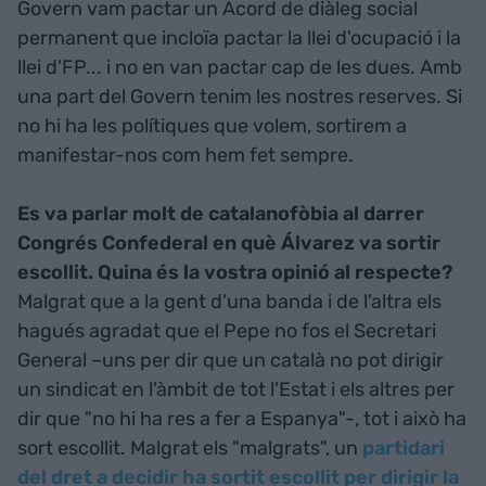
Govern vam pactar un Acord de diàleg social
permanent que incloïa pactar la llei d'ocupació i la
llei d'FP... i no en van pactar cap de les dues. Amb
una part del Govern tenim les nostres reserves. Si
no hi ha les polítiques que volem, sortirem a
manifestar-nos com hem fet sempre.
Es va parlar molt de catalanofòbia al darrer
Congrés Confederal en què Álvarez va sortir
escollit. Quina és la vostra opinió al respecte?
Malgrat que a la gent d'una banda i de l'altra els
hagués agradat que el Pepe no fos el Secretari
General –uns per dir que un català no pot dirigir
un sindicat en l'àmbit de tot l'Estat i els altres per
dir que "no hi ha res a fer a Espanya"-, tot i això ha
sort escollit. Malgrat els "malgrats", un
partidari
del dret a decidir ha sortit escollit per dirigir la