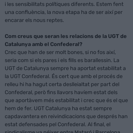
i les sensibilitats polítiques diferents. Estem fent
una confluència, la nova etapa ha de ser així per
encarar els nous reptes.
Com creus que seran les relacions de la UGT de
Catalunya amb el Confederal?
Crec que han de ser molt bones, si no fos així,
seria com si els pares i els fills es barallessin. La
UGT de Catalunya sempre ha aportat estabilitat a
la UGT Confederal. És cert que amb el procés de
relleu hi ha hagut certa deslleialtat per part del
Confederal, però fins llavors havíem estat dels
que aportàvem més estabilitat i crec que és el que
hem de fer. UGT Catalunya ha estat sempre
capdavantera en reivindicacions que després han
estat defensades pel Confederal. Al final, el
sindicalisme va néixer entre Mataró i Barcelona,