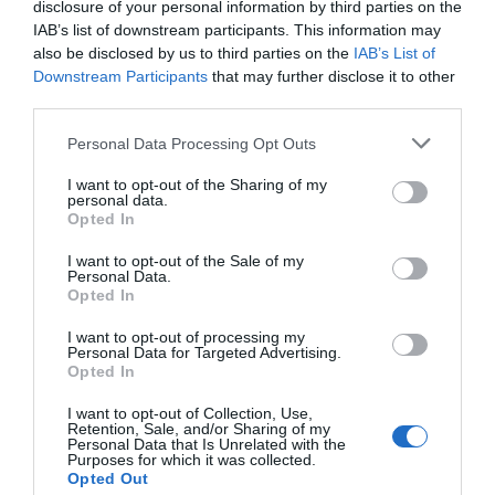
públiques haurien de reforçar el SOC, que és el
disclosure of your personal information by third parties on the
que ha de fer d'agència de col·locació. En cas que
IAB’s list of downstream participants. This information may
also be disclosed by us to third parties on the
IAB’s List of
s'hagin de fer acords, s'hauria de vigilar que es
Downstream Participants
that may further disclose it to other
fes una inserció laboral correcta, cosa que ara es
third parties.
fa sense garanties.
Personal Data Processing Opt Outs
I want to opt-out of the Sharing of my
personal data.
Opted In
Dolors Bassa i Neus Munté provenen de la UGT,
I want to opt-out of the Sale of my
com seran les relacions amb el nou Govern?
Personal Data.
Opted In
Serem igual d'exigents que hem estat sempre.
Hem tingut experiències anteriors: Josep Maria
I want to opt-out of processing my
Personal Data for Targeted Advertising.
Rañé ja va ser Conseller de Treball i Indústria amb
Opted In
el Tripartit, i provenia de la UGT. Sembla que en
I want to opt-out of Collection, Use,
part som escola de polítics, l'Eva Granados,
Retention, Sale, and/or Sharing of my
Personal Data that Is Unrelated with the
portaveu del PSC, va ser cap de relacions
Purposes for which it was collected.
institucionals del sindicat.
Opted Out