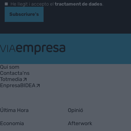
He llegit i accepto el
tractament de dades
.
Subscriure's
VIA
Empresa
Qui som
Contacta'ns
Totmedia
EnpresaBIDEA
Última Hora
Opinió
Economia
Afterwork