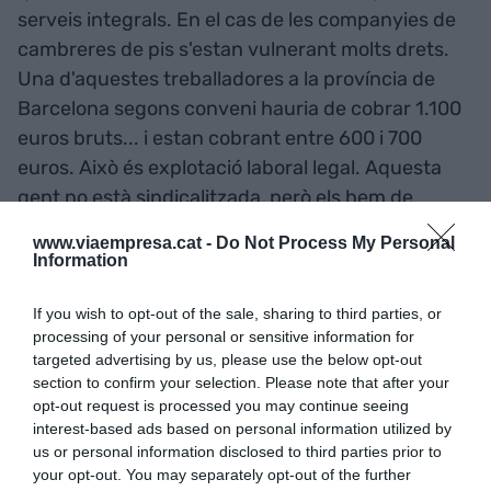
serveis integrals. En el cas de les companyies de
cambreres de pis s'estan vulnerant molts drets.
Una d'aquestes treballadores a la província de
Barcelona segons conveni hauria de cobrar 1.100
euros bruts... i estan cobrant entre 600 i 700
euros. Això és explotació laboral legal. Aquesta
gent no està sindicalitzada, però els hem de
defensar. Intentarem que les empreses de serveis
www.viaempresa.cat -
Do Not Process My Personal
integrals apliquin la mateixa legislació que les ETT.
Information
Parlant d'ETT. Com veu la UGT que el SOC
If you wish to opt-out of the sale, sharing to third parties, or
processing of your personal or sensitive information for
col·labori amb aquestes empreses de treball
targeted advertising by us, please use the below opt-out
temporal?
section to confirm your selection. Please note that after your
Nosaltres vam votar en contra de la llei. Aquest no
opt-out request is processed you may continue seeing
interest-based ads based on personal information utilized by
és el camí. Si la via són feines de baixa qualitat i
us or personal information disclosed to third parties prior to
curta durada, no anem bé. Les polítiques
your opt-out. You may separately opt-out of the further