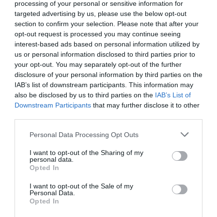
processing of your personal or sensitive information for
poden ser un canvi en l'estat d'ànim o en el
targeted advertising by us, please use the below opt-out
comportament, en la forma d'interactuar amb els
section to confirm your selection. Please note that after your
opt-out request is processed you may continue seeing
altres, si una persona s'ha aïllat de la feina, una
interest-based ads based on personal information utilized by
manca de motivació o de concentració, o si se
us or personal information disclosed to third parties prior to
sent cansada o ansiosa", explica Henke. “Tot i que
your opt-out. You may separately opt-out of the further
un bon líder és accessible, moltes persones
disclosure of your personal information by third parties on the
IAB’s list of downstream participants. This information may
només se senten còmodes obrint-se amb els més
also be disclosed by us to third parties on the
IAB’s List of
propers. El més important és que, quan algú
Downstream Participants
that may further disclose it to other
estigui disposat a parlar amb tu, hi siguis per
third parties.
donar suport".
Personal Data Processing Opt Outs
I want to opt-out of the Sharing of my
personal data.
Afegir
VIA Empresa
com a font preferida de
Opted In
Google de forma gratuïta
Estigues informat amb les últimes notícies d'actualitat
I want to opt-out of the Sale of my
ACTIVAR ARA
Personal Data.
Opted In