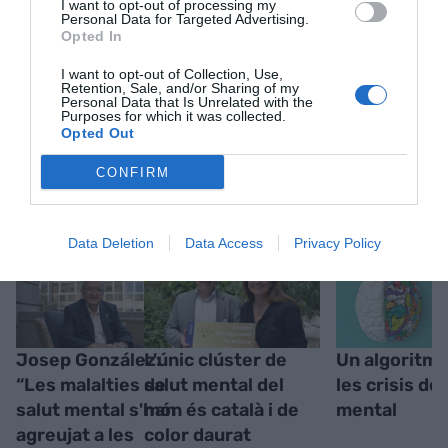
I want to opt-out of processing my
Personal Data for Targeted Advertising.
Opted In
I want to opt-out of Collection, Use,
Retention, Sale, and/or Sharing of my
Personal Data that Is Unrelated with the
Purposes for which it was collected.
Opted Out
RELACIONADES
CONFIRM
Data Deletion
Data Access
Privacy Policy
Josep González:
L'únic clúster de
Un algoritme
“Les malalties de
salut mental del
les crisis de 
salut mental s'han
món és català i de
mental
agreujat a les
color daurat