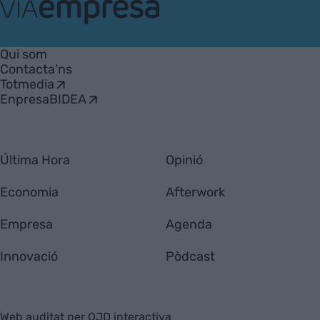
VIA
Empresa
Qui som
Contacta'ns
Totmedia
EnpresaBIDEA
Última Hora
Opinió
Economia
Afterwork
Empresa
Agenda
Innovació
Pòdcast
Web auditat per OJD interactiva