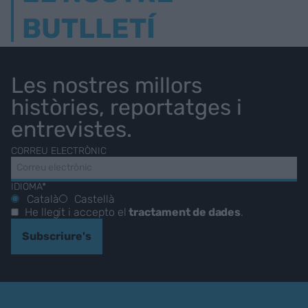
BUTLLETÍ
Les nostres millors
històries, reportatges i
entrevistes.
CORREU ELECTRÒNIC
IDIOMA*
Català
Castellà
He llegit i accepto el
tractament de dades
.
Subscriure's