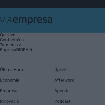
VIA
Empresa
Qui som
Contacta'ns
Totmedia
EnpresaBIDEA
Última Hora
Opinió
Economia
Afterwork
Empresa
Agenda
Innovació
Pòdcast