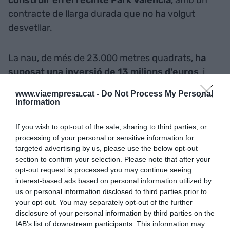
construir en el recinte Park Valencia
, amb un
contracte de llarga durada que no ha volgut
desvetllar.
La nau, de més de 23.000 metres quadrats, h
a
suposat una inversió de 13 milions d'euros
, i
Prologis ja preveu iniciar la construcció d'un nou
www.viaempresa.cat -
Do Not Process My Personal
centre logístic en el mateix emplaçament.
Information
If you wish to opt-out of the sale, sharing to third parties, or
En aquest sentit, Cardozo ha explicat que els
processing of your personal or sensitive information for
clients que lloguen naus d'usos logístics exigeixen
targeted advertising by us, please use the below opt-out
millores mediambientals i d'espai, com comptar
section to confirm your selection. Please note that after your
opt-out request is processed you may continue seeing
amb àmplies zones d'aparcament i una
interest-based ads based on personal information utilized by
climatització adaptable.
us or personal information disclosed to third parties prior to
your opt-out. You may separately opt-out of the further
disclosure of your personal information by third parties on the
Afegir
VIA Empresa
com a font preferida de
IAB’s list of downstream participants. This information may