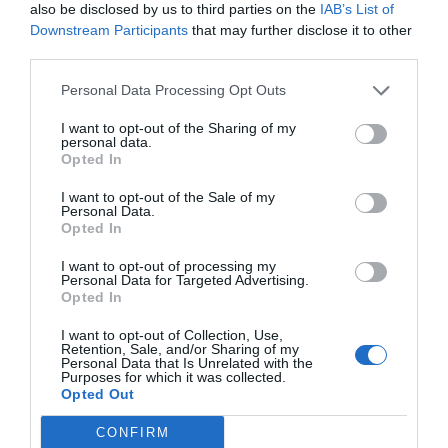
Google de forma gratuïta
also be disclosed by us to third parties on the
IAB’s List of
Estigues informat amb les últimes notícies d'actualitat
Downstream Participants
that may further disclose it to other
ACTIVAR ARA
third parties.
Personal Data Processing Opt Outs
I want to opt-out of the Sharing of my
personal data.
Opted In
I want to opt-out of the Sale of my
Personal Data.
Opted In
RELACIONADES
I want to opt-out of processing my
Personal Data for Targeted Advertising.
Opted In
I want to opt-out of Collection, Use,
Retention, Sale, and/or Sharing of my
Personal Data that Is Unrelated with the
Purposes for which it was collected.
Opted Out
CONFIRM