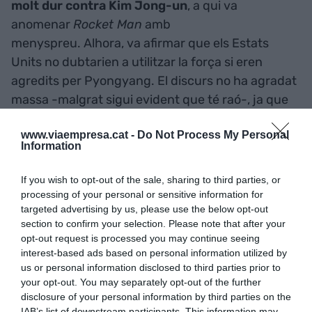
molt dur contra Kim Jong-un
, a qui va
anomenar
Rocket Man
amb
menyspreu. Alhora, va afirmar que els Estats
Units no dubtarien a utilitzar la força si eren
agredits per Pyongyang. El discurs no ha agradat
massa -malgrat sigui evident que té raó-, ja que
Nacions Unides és un fòrum per fer la pau
i no
www.viaempresa.cat -
Do Not Process My Personal
pas per amenaçar amb l'ús de la força.
Information
El discurs de Trump a l'ONU
If you wish to opt-out of the sale, sharing to third parties, or
processing of your personal or sensitive information for
no ha agradat massa ja
targeted advertising by us, please use the below opt-out
section to confirm your selection. Please note that after your
que Nacions Unides és un
opt-out request is processed you may continue seeing
interest-based ads based on personal information utilized by
fòrum per fer la pau i no per
us or personal information disclosed to third parties prior to
amenaçar amb l'ús de la
your opt-out. You may separately opt-out of the further
disclosure of your personal information by third parties on the
IAB’s list of downstream participants. This information may