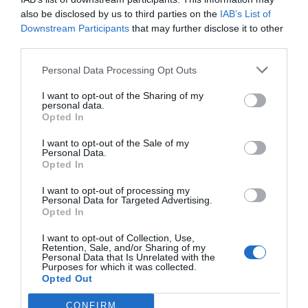
força
also be disclosed by us to third parties on the
IAB’s List of
Downstream Participants
that may further disclose it to other
L'acord nuclear amb Iran
ha ocupat molts minuts
third parties.
als mitjans americans. Donald Trump va plantejar
Personal Data Processing Opt Outs
la possibilitat de trencar l'acord, que va
qualificar d'"antiamericà", ja que al seu entendre
I want to opt-out of the Sharing of my
personal data.
els Estats Units en surten molt perjudicats. Trump
Opted In
va decidir finalment mantenir-lo en vigor, però la
I want to opt-out of the Sale of my
pressió sobre l'Iran per obrir una renegociació és
Personal Data.
Opted In
molt forta fins i tot en el to que utilitza el
President. Per altra banda,
Trump ha manifestat
I want to opt-out of processing my
Personal Data for Targeted Advertising.
que es planteja no abandonar els acords de
Opted In
París
, a causa de la fuita de talent que ha patit el
I want to opt-out of Collection, Use,
seu Consell d'Assessors.
Retention, Sale, and/or Sharing of my
Personal Data that Is Unrelated with the
Purposes for which it was collected.
Opted Out
Canvis a la Reserva
CONFIRM