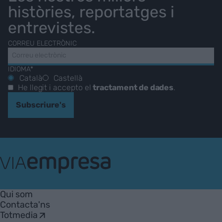
històries, reportatges i
entrevistes.
CORREU ELECTRÒNIC
IDIOMA*
Català
Castellà
He llegit i accepto el
tractament de dades
.
Subscriure's
VIA
Empresa
Qui som
Contacta'ns
Totmedia