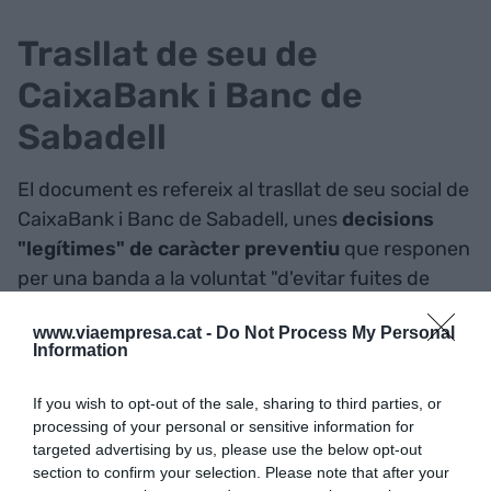
Trasllat de seu de
CaixaBank i Banc de
Sabadell
El document es refereix al trasllat de seu social de
CaixaBank i Banc de Sabadell, unes
decisions
"legítimes" de caràcter preventiu
que responen
per una banda a la voluntat "d'evitar fuites de
dipòsits no catalans i de tranquil·litzar els seus
www.viaempresa.cat -
Do Not Process My Personal
accionistes", però que també poden ser un
Information
"intent" de pressionar el Govern per evitar una
declaració d'independència "així com també a
If you wish to opt-out of the sale, sharing to third parties, or
pressions rebudes per part del Govern espanyol".
processing of your personal or sensitive information for
targeted advertising by us, please use the below opt-out
section to confirm your selection. Please note that after your