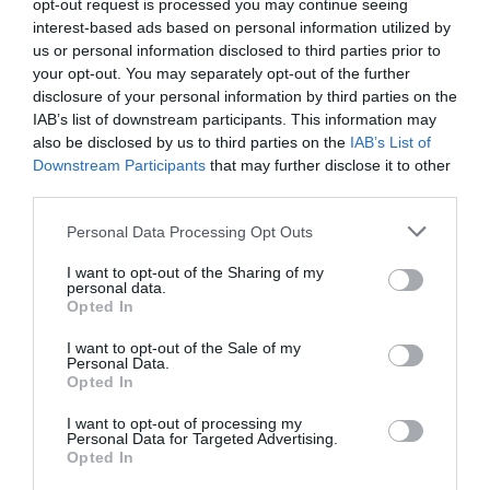
El Govern creu que es tracta d'un
"moviment
opt-out request is processed you may continue seeing
transitori i reversible"
tenint en compte que
"el
interest-based ads based on personal information utilized by
us or personal information disclosed to third parties prior to
70% del benefici de tot l'estat de CaixaBank el
your opt-out. You may separately opt-out of the further
realitza a Catalunya".
Pel que fa al Banc de
disclosure of your personal information by third parties on the
Sabadell, es tracta d'un banc
"més orientat a
IAB’s list of downstream participants. This information may
also be disclosed by us to third parties on the
IAB’s List of
empreses que a particulars
, el que implica que
Downstream Participants
that may further disclose it to other
tampoc no pot (ni vol) renunciar a Catalunya". Els
third parties.
responsables de les finances catalanes admeten
Personal Data Processing Opt Outs
que "certa incertesa en el període transitori cap al
nou estat és inevitable", especialment en l'àmbit
I want to opt-out of the Sharing of my
personal data.
financer i a les respostes dels mercats a
Opted In
"qualsevol incertesa". I creuen que aquest sector
I want to opt-out of the Sale of my
"ha deixat de ser un escenari improbable a un de
Personal Data.
probable i els reaccions que observem responen a
Opted In
aquest canvi d'escenari i de probabilitats".
I want to opt-out of processing my
Personal Data for Targeted Advertising.
Opted In
Garantia de dipòsits