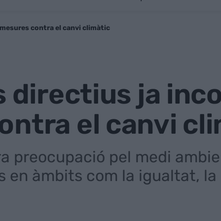
 mesures contra el canvi climàtic
s directius ja in
ntra el canvi cl
ra preocupació pel medi ambien
s en àmbits com la igualtat, la d