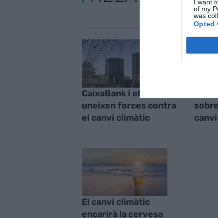
I want t
of my P
was col
Opted 
CaixaBank i el BEI
Desme
uneixen forces contra
sobre 
el canvi climàtic
canvi
El canvi climàtic
encarirà la cervesa