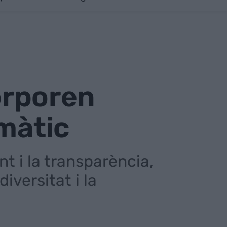
corporen
imàtic
t i la transparència,
iversitat i la