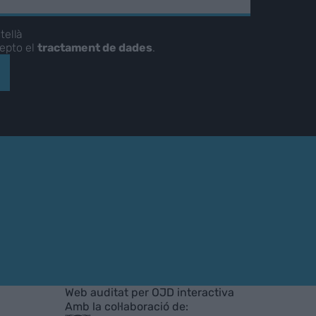
tellà
cepto el
tractament de dades
.
Web auditat per OJD interactiva
Amb la col·laboració de: