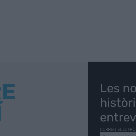
RE
Les no
històr
Í
entrev
CORREU ELECTRÒ