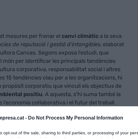
at mesures per frenar el
canvi climàtic
a la seva
cies de reputació i gestió d'intangibles
, elaborat
sultora Canvas. Segons exposa l'estudi, que
l món per identificar les principals tendències
ltura corporativa, responsabilitat social i altres
es 15 tendències clau per a les organitzacions, hi
n propòsit corporatiu que vinculi els objectius de
mbiental positiu
. A aquesta, s'hi suma també la
 l'economia col·laborativa i el futur del treball.
presa.cat -
Do Not Process My Personal Information
 autors han destacat que s'observa "una clara
transparència, l'interès pel progrés en àmbits
to opt-out of the sale, sharing to third parties, or processing of your per
tenibilitat, la flexibilitat i les noves formes de