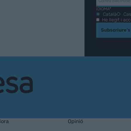
IDIOMA*
Català
Cas
He llegit i ac
Subscriure's
Hora
Opinió