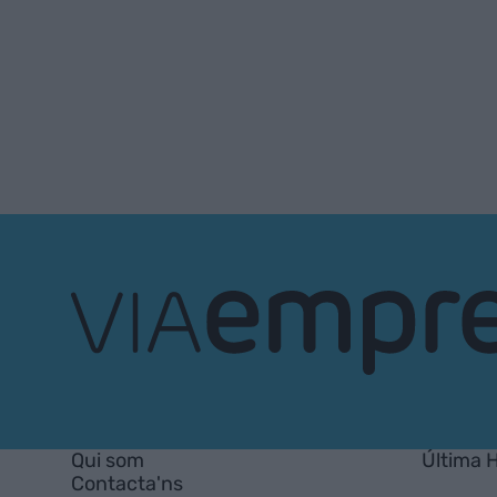
VIA
Empresa
Qui som
Última 
Contacta'ns