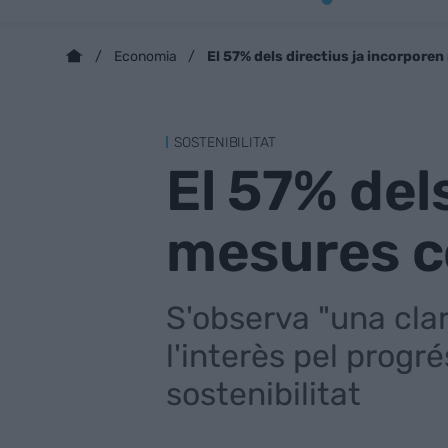
El 57% dels directius ja incorporen
Economia
SOSTENIBILITAT
El 57% del
mesures co
S'observa "una cla
l'interès pel progré
sostenibilitat