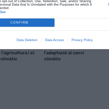
o opt-out of Collection, Use, Retention, Sale, and/or Sharing
ersonal Data that Is Unrelated with the Purposes for which it
lected.
Out
CONFIRM
Data Deletion
Data Access
Privacy Policy
ntint tòpics
La Diputació impulsa
l'agricultura i el
l'adaptació al canvi
 climàtic
climàtic