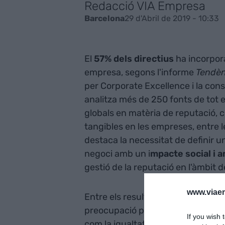
Redacció VIA Empresa
29 d'Abril de 2019 - 10:33
Barcelona
El
57% dels directius
ha incorpor
empresa, segons l'informe
Tendèn
per Corporate Excellence i la con
analitza més de 250 fonts de tot e
globals en matèria de reputació, cu
tangibles en les empreses, entre l
destaca la necessitat de definir u
negoci amb un i
mpacte social i a
gestió de la reputació en l'àmbit de
www.viaem
Entre els resultats obtinguts, els
preocupació pel medi ambient i la 
If you wish 
com la igualtat, la diversitat, la sos