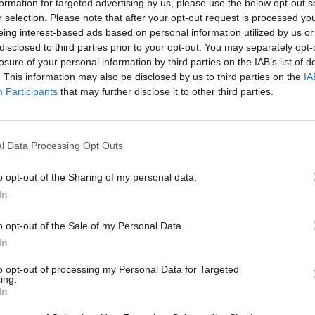
formation for targeted advertising by us, please use the below opt-out s
'ètica i la transparència, la preocupació pel medi
r selection. Please note that after your opt-out request is processed y
eing interest-based ads based on personal information utilized by us or
oves formes de treball són també les tendències
disclosed to third parties prior to your opt-out. You may separately opt-
stacat en els ecosistemes digitals.
losure of your personal information by third parties on the IAB’s list of
. This information may also be disclosed by us to third parties on the
IA
Participants
that may further disclose it to other third parties.
t i és que l'informe aporta la investigació de
l per esbrinar "si la importància que els
cies concorda amb les accions que s'estan
l Data Processing Opt Outs
o opt-out of the Sharing of my personal data.
In
nt preferida de Google de forma
ACTIVAR ARA
o opt-out of the Sale of my Personal Data.
ícies d'actualitat
In
to opt-out of processing my Personal Data for Targeted
ing.
In
S