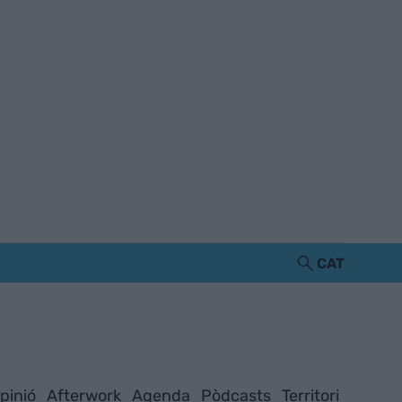
CAT
pinió
Afterwork
Agenda
Pòdcasts
Territori