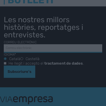
BUTLLETÍ
Les nostres millors
històries, reportatges i
entrevistes.
CORREU ELECTRÒNIC
IDIOMA*
Català
Castellà
He llegit i accepto el
tractament de dades
.
Subscriure's