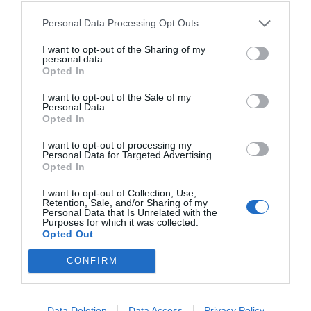
Personal Data Processing Opt Outs
I want to opt-out of the Sharing of my
personal data.
Opted In
RELACIONADES
I want to opt-out of the Sale of my
Personal Data.
Opted In
I want to opt-out of processing my
Personal Data for Targeted Advertising.
Opted In
I want to opt-out of Collection, Use,
Retention, Sale, and/or Sharing of my
Personal Data that Is Unrelated with the
Purposes for which it was collected.
Opted Out
La nova eina digital
Ajudes per digitalitzar i
per a la
internacionalitzar les pimes de
CONFIRM
internacionalització
Terrassa
de pimes
Data Deletion
Data Access
Privacy Policy