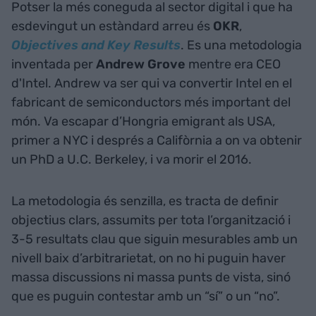
Potser la més coneguda al sector digital i que ha
esdevingut un estàndard arreu és
OKR
,
Objectives and Key Results
. Es una metodologia
inventada per
Andrew Grove
mentre era CEO
d'Intel. Andrew va ser qui va convertir Intel en el
fabricant de semiconductors més important del
món. Va escapar d’Hongria emigrant als USA,
primer a NYC i després a Califòrnia a on va obtenir
un PhD a U.C. Berkeley, i va morir el 2016.
La metodologia és senzilla, es tracta de definir
objectius clars, assumits per tota l’organització i
3-5 resultats clau que siguin mesurables amb un
nivell baix d’arbitrarietat, on no hi puguin haver
massa discussions ni massa punts de vista, sinó
que es puguin contestar amb un “sí” o un “no”.