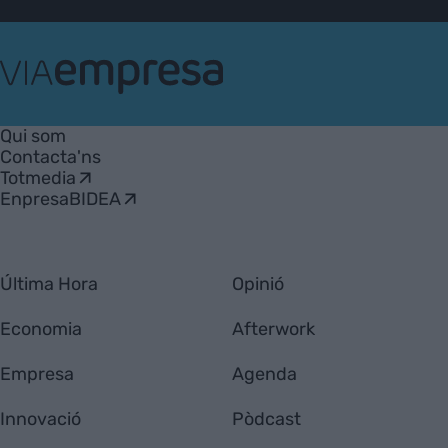
VIA
Empresa
Qui som
Contacta'ns
Totmedia
EnpresaBIDEA
Última Hora
Opinió
Economia
Afterwork
Empresa
Agenda
Innovació
Pòdcast