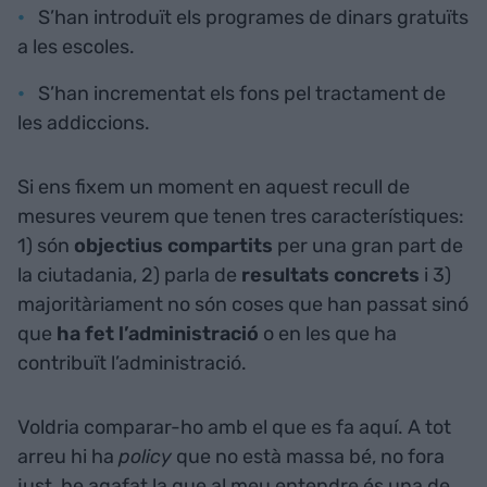
S’han introduït els programes de dinars gratuïts
a les escoles.
S’han incrementat els fons pel tractament de
les addiccions.
Si ens fixem un moment en aquest recull de
mesures veurem que tenen tres característiques:
1) són
objectius compartits
per una gran part de
la ciutadania, 2) parla de
resultats concrets
i 3)
majoritàriament no són coses que han passat sinó
que
ha fet l’administració
o en les que ha
contribuït l’administració.
Voldria comparar-ho amb el que es fa aquí. A tot
arreu hi ha
policy
que no està massa bé, no fora
just, he agafat la que al meu entendre és una de