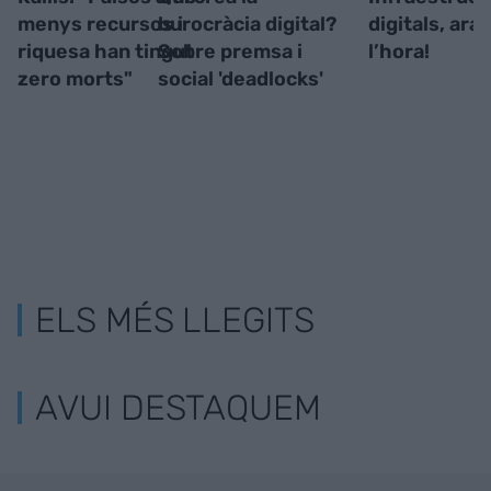
menys recursos i
burocràcia digital?
digitals, ara 
riquesa han tingut
Sobre premsa i
l’hora!
zero morts"
social 'deadlocks'
ELS MÉS LLEGITS
AVUI DESTAQUEM