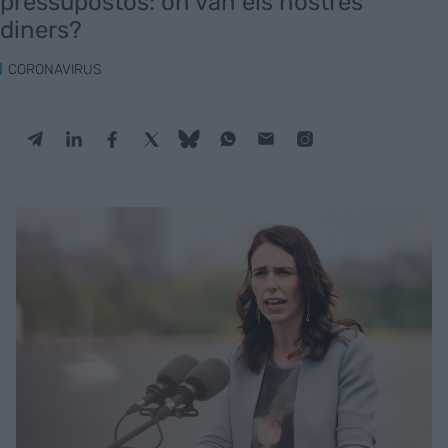
pressupostos: on van els nostres
diners?
CORONAVIRUS