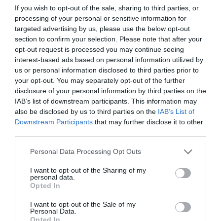
If you wish to opt-out of the sale, sharing to third parties, or
Com sempre hi ha tota una colla de polítiques que
processing of your personal or sensitive information for
estan poc representades, com ara l’impuls a
targeted advertising by us, please use the below opt-out
Cloud
en les empreses, peça fonamental de la
section to confirm your selection. Please note that after your
opt-out request is processed you may continue seeing
competitivitat, la manca de visualització de
digital
interest-based ads based on personal information utilized by
first
o l’èmfasi en les infraestructures i la manca
us or personal information disclosed to third parties prior to
d’una concepció de l’administració com a
your opt-out. You may separately opt-out of the further
plataforma o arquitectures API.
disclosure of your personal information by third parties on the
IAB’s list of downstream participants. This information may
also be disclosed by us to third parties on the
IAB’s List of
Les fites són sovint molt quantitatives. Per
Downstream Participants
that may further disclose it to other
third parties.
exemple en la digitalització de l’Administració es
parla d’un 50% dels serveis públics en app. Ara bé
Personal Data Processing Opt Outs
podem digitalitzar amb PDFs com es fa en bona
I want to opt-out of the Sharing of my
part de l’administració, o fer serveis solucions més
personal data.
Opted In
integrals. Us imagineu fer comandes a Amazon
omplint PDFs? Jo, tampoc ... La manca de fites a
I want to opt-out of the Sale of my
Personal Data.
nivell qualitatiu és palesa.
Opted In