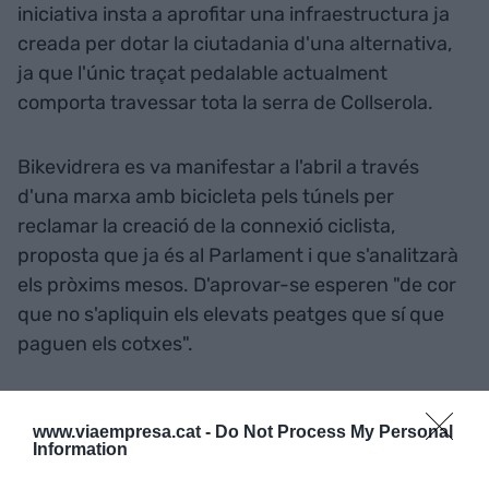
iniciativa insta a aprofitar una infraestructura ja
creada per dotar la ciutadania d'una alternativa,
ja que l'únic traçat pedalable actualment
comporta travessar tota la serra de Collserola.
Bikevidrera es va manifestar a l'abril a través
d'una marxa amb bicicleta pels túnels per
reclamar la creació de la connexió ciclista,
proposta que ja és al Parlament i que s'analitzarà
els pròxims mesos. D'aprovar-se esperen "de cor
que no s'apliquin els elevats peatges que sí que
paguen els cotxes".
Afegir
VIA Empresa
com a font preferida de
www.viaempresa.cat -
Do Not Process My Personal
Google de forma gratuïta
Information
Estigues informat amb les últimes notícies d'actualitat
ACTIVAR ARA