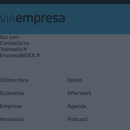
VIA
Empresa
Qui som
Contacta'ns
Totmedia
EnpresaBIDEA
Última Hora
Opinió
Economia
Afterwork
Empresa
Agenda
Innovació
Pòdcast