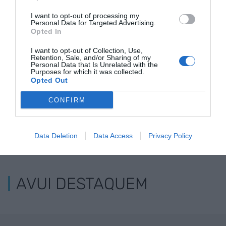
presència de
I want to opt-out of processing my
vehicles als carrils
Personal Data for Targeted Advertising.
bicis
Opted In
I want to opt-out of Collection, Use,
Retention, Sale, and/or Sharing of my
Personal Data that Is Unrelated with the
Purposes for which it was collected.
Opted Out
CONFIRM
Data Deletion
Data Access
Privacy Policy
ELS MÉS LLEGITS
AVUI DESTAQUEM