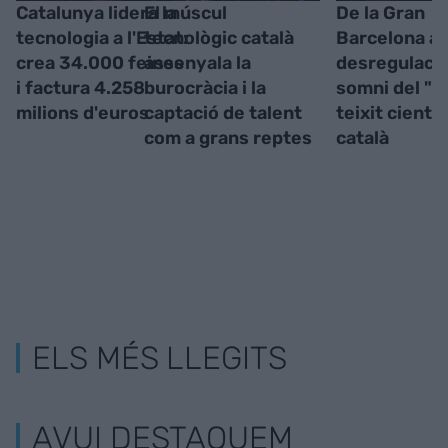
Catalunya lidera la
El múscul
De la Gran
tecnologia a l'Estat:
tecnològic català
Barcelona a 
crea 34.000 feines
assenyala la
desregulació
i factura 4.258
burocràcia i la
somni del "r
milions d'euros
captació de talent
teixit científ
com a grans reptes
català
ELS MÉS LLEGITS
AVUI DESTAQUEM