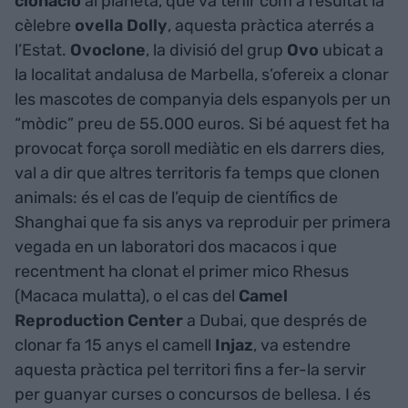
clonació
al planeta, que va tenir com a resultat la
cèlebre
ovella
Dolly
, aquesta pràctica aterrés a
l’Estat.
Ovoclone
, la divisió del grup
Ovo
ubicat a
la localitat andalusa de Marbella, s’ofereix a clonar
les mascotes de companyia dels espanyols per un
“mòdic” preu de 55.000 euros. Si bé aquest fet ha
provocat força soroll mediàtic en els darrers dies,
val a dir que altres territoris fa temps que clonen
animals: és el cas de l’equip de científics de
Shanghai que fa sis anys va reproduir per primera
vegada en un laboratori dos macacos i que
recentment ha clonat el primer mico Rhesus
(Macaca mulatta), o el cas del
Camel
Reproduction Center
a Dubai, que després de
clonar fa 15 anys el camell
Injaz
, va estendre
aquesta pràctica pel territori fins a fer-la servir
per guanyar curses o concursos de bellesa. I és