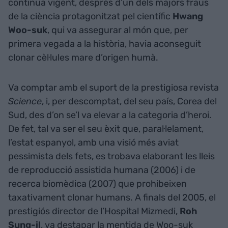
continua vigent, després d’un dels majors fraus
de la ciència protagonitzat pel científic
Hwang
Woo-suk
, qui va assegurar al món que, per
primera vegada a la història, havia aconseguit
clonar cèl·lules mare d’origen humà.
Va comptar amb el suport de la prestigiosa revista
Science
, i, per descomptat, del seu país, Corea del
Sud, des d’on se’l va elevar a la categoria d’heroi.
De fet, tal va ser el seu èxit que, paral·lelament,
l’estat espanyol, amb una visió més aviat
pessimista dels fets, es trobava elaborant les lleis
de reproducció assistida humana (2006) i de
recerca biomèdica (2007) que prohibeixen
taxativament clonar humans. A finals del 2005, el
prestigiós director de l’Hospital Mizmedi,
Roh
Sung-il
, va destapar la mentida de Woo-suk