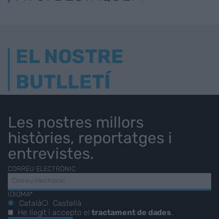
EL NOSTRE
BUTLLETÍ
Les nostres millors
històries, reportatges i
entrevistes.
CORREU ELECTRÒNIC
IDIOMA*
Català
Castellà
He llegit i accepto el
tractament de dades
.