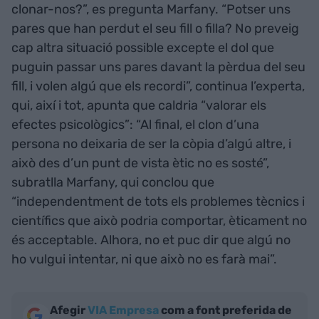
clonar-nos?”, es pregunta Marfany. “Potser uns
pares que han perdut el seu fill o filla? No preveig
cap altra situació possible excepte el dol que
puguin passar uns pares davant la pèrdua del seu
fill, i volen algú que els recordi”, continua l’experta,
qui, així i tot, apunta que caldria “valorar els
efectes psicològics”: “Al final, el clon d’una
persona no deixaria de ser la còpia d’algú altre, i
això des d’un punt de vista ètic no es sosté”,
subratlla Marfany, qui conclou que
“independentment de tots els problemes tècnics i
científics que això podria comportar, èticament no
és acceptable. Alhora, no et puc dir que algú no
ho vulgui intentar, ni que això no es farà mai”.
Afegir
VIA Empresa
com a font preferida de