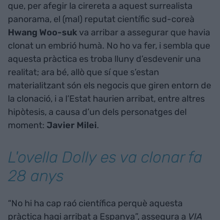
que, per afegir la cirereta a aquest surrealista
panorama, el (mal) reputat científic sud-coreà
Hwang Woo-suk
va arribar a assegurar que havia
clonat un embrió humà. No ho va fer, i sembla que
aquesta pràctica es troba lluny d’esdevenir una
realitat; ara bé, allò que sí que s’estan
materialitzant són els negocis que giren entorn de
la clonació, i a l’Estat haurien arribat, entre altres
hipòtesis, a causa d’un dels personatges del
moment:
Javier
Milei
.
L'ovella Dolly es va clonar fa
28 anys
“No hi ha cap raó científica perquè aquesta
pràctica hagi arribat a Espanya”, assegura a
VIA