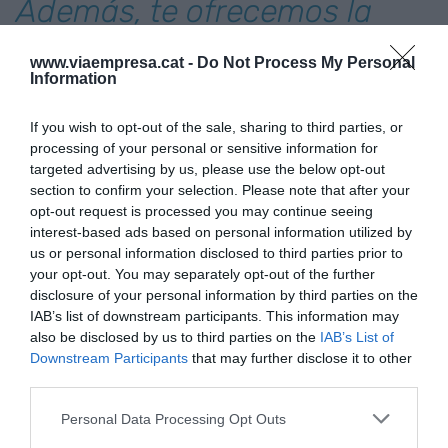
Además, te ofrecemos la
preservación de
www.viaempresa.cat -
Do Not Process My Personal
#líneascelulares
, para
Information
salvaguardar su información
If you wish to opt-out of the sale, sharing to third parties, or
processing of your personal or sensitive information for
genética indefinidamente?
targeted advertising by us, please use the below opt-out
?
https://t.co/XID6ytzqvY
section to confirm your selection. Please note that after your
opt-out request is processed you may continue seeing
pic.twitter.com/ybWGUQa
interest-based ads based on personal information utilized by
us or personal information disclosed to third parties prior to
— Ovohorse (@ovohorse)
June 17, 2024
your opt-out. You may separately opt-out of the further
disclosure of your personal information by third parties on the
IAB’s list of downstream participants. This information may
Sense anar més lluny, és relativament senzill
also be disclosed by us to third parties on the
IAB’s List of
trobar-nos en el nostre dia a dia amb cotxes que
Downstream Participants
that may further disclose it to other
tenen el mateix preu que la pràctica principal que
third parties.
ofereix Ovoclone -i especialment a localitats com
Personal Data Processing Opt Outs
Marbella-. “Ara bé, si és car o no, ho haurà de