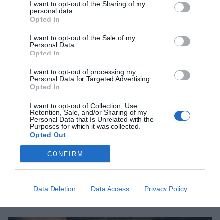
jutjar la persona que ho paga”, apunta Marfany. El
I want to opt-out of the Sharing of my
personal data.
cost d’aquesta pràctica s’atribueix a la tecnologia
Opted In
necessària per dur-la a terme, però, sobretot, a les
I want to opt-out of the Sale of my
capacitats de manipulació embriològica que no
Personal Data.
Opted In
qualsevol pot dur a terme: “Hi ha poques
persones capacitades, és una tècnica que
I want to opt-out of processing my
Personal Data for Targeted Advertising.
requereix molta destresa i el que principalment
Opted In
paga el consumidor és l’expertesa”, afegeix la
I want to opt-out of Collection, Use,
catedràtica de Genètica de la UB.
Retention, Sale, and/or Sharing of my
Personal Data that Is Unrelated with the
Purposes for which it was collected.
Opted Out
D'heroi a malvat: el sud-
CONFIRM
coreà que va fer creure el
món en la clonació
Data Deletion
Data Access
Privacy Policy
humana