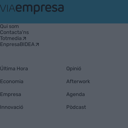
VIA
Empresa
Qui som
Contacta'ns
Totmedia
EnpresaBIDEA
Última Hora
Opinió
Economia
Afterwork
Empresa
Agenda
Innovació
Pòdcast