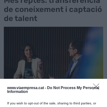
Més reptes: transferència
de coneixement i captació
de talent
www.viaempresa.cat -
Do Not Process My Personal
Laia Corbella, directora de Comunicació i Relacions
Information
Institucionals de la Mobile World Capital Barcelona |
@ComissioEuropea (X)
I és que l’ecosistema innovador s’enfronta amb un
If you wish to opt-out of the sale, sharing to third parties, or