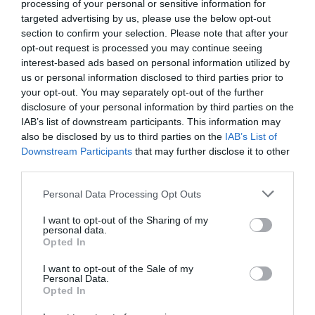
processing of your personal or sensitive information for
llistat d’obstacles força més extens. El
targeted advertising by us, please use the below opt-out
vicedirector de l’Institut Català de Nanociència i
section to confirm your selection. Please note that after your
Nanotecnologia (ICN2) comenta l’existent
opt-out request is processed you may continue seeing
necessitat de transferir el coneixement dels
interest-based ads based on personal information utilized by
us or personal information disclosed to third parties prior to
centres de recerca i universitats a la indústria, un
your opt-out. You may separately opt-out of the further
dels objectius que pretén assolir mitjançant
disclosure of your personal information by third parties on the
Innofab. “Comptem amb grans centres a
IAB’s list of downstream participants. This information may
also be disclosed by us to third parties on the
IAB’s List of
Catalunya, però necessitem posicionar-nos cap al
Downstream Participants
that may further disclose it to other
futur i disposar d’una infraestructura capaç
third parties.
d’accelerar-nos cap a la industrialització”.
Personal Data Processing Opt Outs
Per a sorpresa dels assistents, Torner ha
I want to opt-out of the Sharing of my
personal data.
comentat els “riscos” sorgits del
Opted In
desenvolupament de tecnologies “poderoses”,
I want to opt-out of the Sale of my
però les ha defensat ràpidament prioritzant els
Personal Data.
Opted In
seus “avantatges excepcionals”: “Hem de tenir
por a la por, no a la tecnologia”. En aquesta línia,