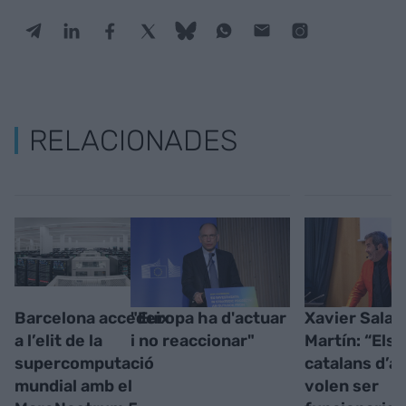
RELACIONADES
Barcelona accedeix
"Europa ha d'actuar
Xavier Sala-
a l’elit de la
i no reaccionar"
Martín: “Els
supercomputació
catalans d’av
mundial amb el
volen ser