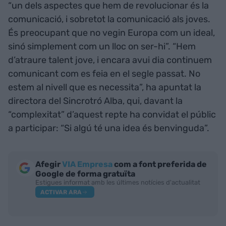
“un dels aspectes que hem de revolucionar és la
comunicació, i sobretot la comunicació als joves.
És preocupant que no vegin Europa com un ideal,
sinó simplement com un lloc on ser-hi”. “Hem
d’atraure talent jove, i encara avui dia continuem
comunicant com es feia en el segle passat. No
estem al nivell que es necessita”, ha apuntat la
directora del Sincrotró Alba, qui, davant la
“complexitat” d’aquest repte ha convidat el públic
a participar: “Si algú té una idea és benvinguda”.
Afegir
VIA Empresa
com a font preferida de
Google de forma gratuïta
Estigues informat amb les últimes notícies d'actualitat
ACTIVAR ARA