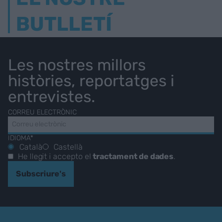
BUTLLETÍ
Les nostres millors
històries, reportatges i
entrevistes.
CORREU ELECTRÒNIC
IDIOMA*
Català
Castellà
He llegit i accepto el
tractament de dades
.
Subscriure's