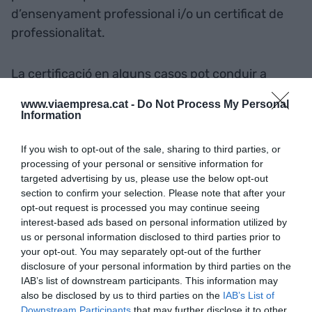
d’ensenyament professional i/o un certificat de
professionalitat.
La certificació en alguns casos pot conduir a
l’obtenció dels requisits per exercir la professió de
www.viaempresa.cat -
Do Not Process My Personal
les activitats regulades. A les empreses, aquest
Information
procés els permet evitar l’intrusisme professional,
facilitar la mobilitat de treballadors en l’àmbit
If you wish to opt-out of the sale, sharing to third parties, or
processing of your personal or sensitive information for
estatal i internacional i millorar la productivitat i la
targeted advertising by us, please use the below opt-out
competitivitat, gràcies al reconeixement de la
section to confirm your selection. Please note that after your
qualificació dels seus treballadors.
opt-out request is processed you may continue seeing
interest-based ads based on personal information utilized by
us or personal information disclosed to third parties prior to
your opt-out. You may separately opt-out of the further
Afegir
VIA Empresa
com a font preferida de
disclosure of your personal information by third parties on the
Google de forma gratuïta
IAB’s list of downstream participants. This information may
Estigues informat amb les últimes notícies d'actualitat
ACTIVAR ARA
also be disclosed by us to third parties on the
IAB’s List of
Downstream Participants
that may further disclose it to other