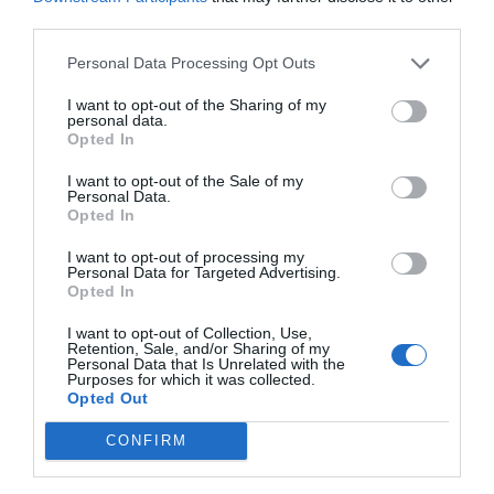
third parties.
Personal Data Processing Opt Outs
I want to opt-out of the Sharing of my
personal data.
Opted In
I want to opt-out of the Sale of my
Personal Data.
RELACIONADES
Opted In
I want to opt-out of processing my
Personal Data for Targeted Advertising.
Opted In
I want to opt-out of Collection, Use,
Retention, Sale, and/or Sharing of my
Personal Data that Is Unrelated with the
Purposes for which it was collected.
Opted Out
Foment del Treball:
Foment del Treball
Foment del T
CONFIRM
"Prou d'apujar
obre oficina a
fitxa Enrique
impostos!"
Brussel·les
Lacalle com 