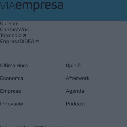
VIA
Empresa
Qui som
Contacta'ns
Totmedia
EnpresaBIDEA
Última Hora
Opinió
Economia
Afterwork
Empresa
Agenda
Innovació
Pòdcast