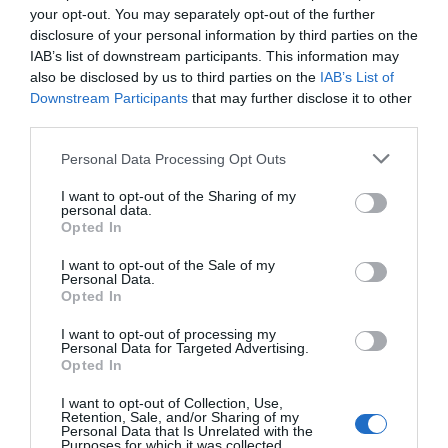
your opt-out. You may separately opt-out of the further
Foment considera aquesta resposta "més
disclosure of your personal information by third parties on the
raonable" que una intervenció militar directa.
IAB’s list of downstream participants. This information may
also be disclosed by us to third parties on the
IAB’s List of
Downstream Participants
that may further disclose it to other
third parties.
Afegir
VIA Empresa
com a font preferida de
Google de forma gratuïta
Estigues informat amb les últimes notícies d'actualitat
Personal Data Processing Opt Outs
ACTIVAR ARA
I want to opt-out of the Sharing of my
personal data.
Opted In
I want to opt-out of the Sale of my
Personal Data.
Opted In
I want to opt-out of processing my
Personal Data for Targeted Advertising.
Opted In
RELACIONADES
I want to opt-out of Collection, Use,
Retention, Sale, and/or Sharing of my
Personal Data that Is Unrelated with the
Purposes for which it was collected.