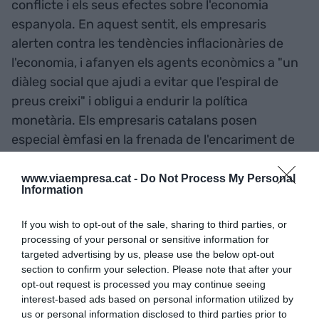
conflicte i els seus efectes sobre l'economia
espanyola. En aquest sentit, els empresaris
alerten contra les tendències inflacionàries de
l'economia, i afanyen els agents econòmics a "un
diàleg social que ajudi a evitar que l'espiral de
preus creixi" i obligui a endurir la política
monetària. Els empresaris catalans posen
especial èmfasi en la frenada de l'encariment de
l'energia, i aposten pel "desenvolupament de les
energies renovables" amb els fons Next
www.viaempresa.cat -
Do Not Process My Personal
Information
Generation EU.
If you wish to opt-out of the sale, sharing to third parties, or
Quant a la reacció dels estats europeus al
processing of your personal or sensitive information for
targeted advertising by us, please use the below opt-out
conflicte a Ucraïna, la patronal veu "positiva" la
section to confirm your selection. Please note that after your
reacció de l'aliança atlàntica. Tot i que reconeix
opt-out request is processed you may continue seeing
que les sancions econòmiques sobre Rússia són
interest-based ads based on personal information utilized by
us or personal information disclosed to third parties prior to
"molt dures i també ens afecten directament",