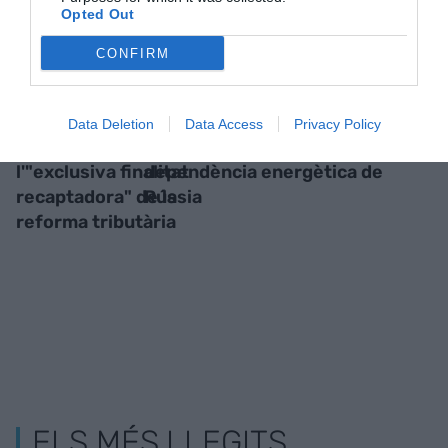
Opted Out
CONFIRM
Data Deletion
Data Access
Privacy Policy
Foment critica
MIDCAT, clau contra la
l'"exclusiva finalitat
dependència energètica de
recaptadora" de la
Rússia
reforma tributària
ELS MÉS LLEGITS