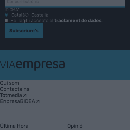
IDIOMA*
Català
Castellà
He llegit i accepto el
tractament de dades
.
Subscriure's
VIA
Empresa
Qui som
Contacta'ns
Totmedia
EnpresaBIDEA
Última Hora
Opinió