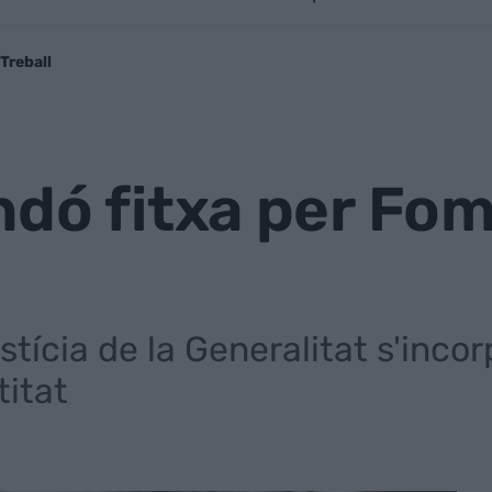
Treball
dó fitxa per Fom
tícia de la Generalitat s'incor
titat