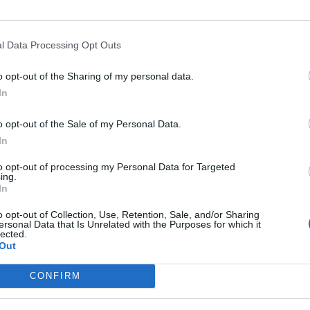
va ser condemnat, per part del Tribunal Suprem, a
l Data Processing Opt Outs
ó pel delicte de desobediència i una multa de
cés. Anteriorment, entre altres tasques, l’advocat
o opt-out of the Sharing of my personal data.
nt de Gurb (Osona) entre el 1999 i el 2015.
In
o opt-out of the Sale of my Personal Data.
In
nt preferida de Google de forma
ACTIVAR ARA
to opt-out of processing my Personal Data for Targeted
ícies d'actualitat
ing.
In
o opt-out of Collection, Use, Retention, Sale, and/or Sharing
ersonal Data that Is Unrelated with the Purposes for which it
S
lected.
Out
CONFIRM