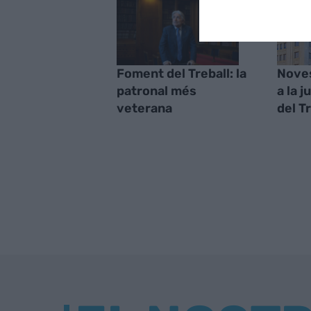
Foment del Treball: la
Noves
patronal més
a la 
veterana
del T