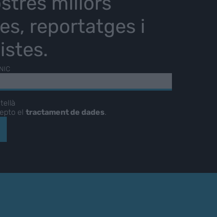
stres millors
ies, reportatges i
istes.
NIC
tellà
cepto el
tractament de dades
.