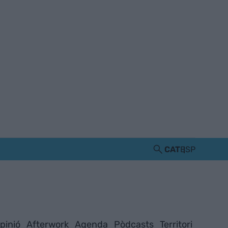
CAT
ESP
pinió
Afterwork
Agenda
Pòdcasts
Territori