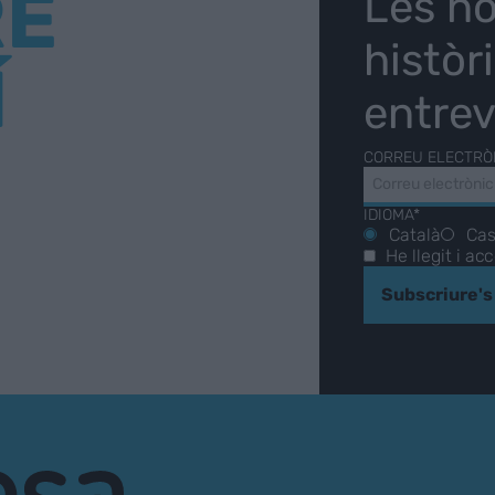
RE
Les no
històr
Í
entrev
CORREU ELECTRÒ
IDIOMA*
Català
Cas
He llegit i ac
Subscriure's