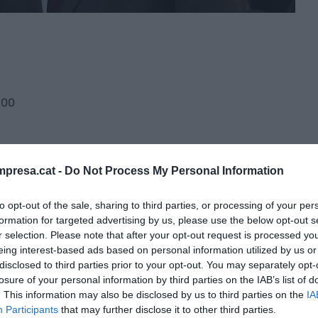
:00
reball ha aprovat la incorporació de
Carles Mundó
presa.cat -
Do Not Process My Personal Information
ntitat. Des d’aquesta posició, l’antic membre del
rles Puigdemont, exercirà tasques d’assessoria a la
to opt-out of the sale, sharing to third parties, or processing of your per
formation for targeted advertising by us, please use the below opt-out s
r selection. Please note that after your opt-out request is processed y
eing interest-based ads based on personal information utilized by us or
’organisme de Foment està format per altres noms
disclosed to third parties prior to your opt-out. You may separately opt-
leriano Gómez, Enric Lacalle, Vicente Martínez-
losure of your personal information by third parties on the IAB’s list of
. This information may also be disclosed by us to third parties on the
IA
es del consell de la Presidència no reben cap
Participants
that may further disclose it to other third parties.