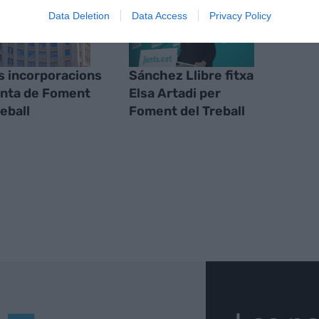
Data Deletion
Data Access
Privacy Policy
 incorporacions
Sánchez Llibre fitxa
junta de Foment
Elsa Artadi per
reball
Foment del Treball