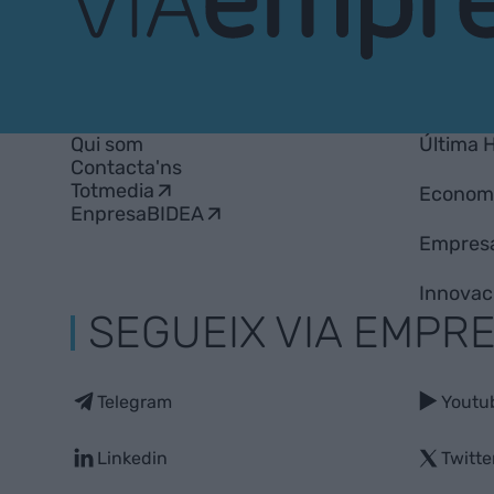
VIA
Empresa
Qui som
Última 
Contacta'ns
Totmedia
Econom
EnpresaBIDEA
Empres
Innovac
SEGUEIX VIA EMPR
Telegram
Youtu
Linkedin
Twitte