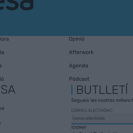
Hora
Opinió
ia
Afterwork
a
Agenda
ió
Pòdcast
ESA
BUTLLETÍ
Segueix les nostres millors h
be
CORREU ELECTRÒNIC
r
IDIOMA*