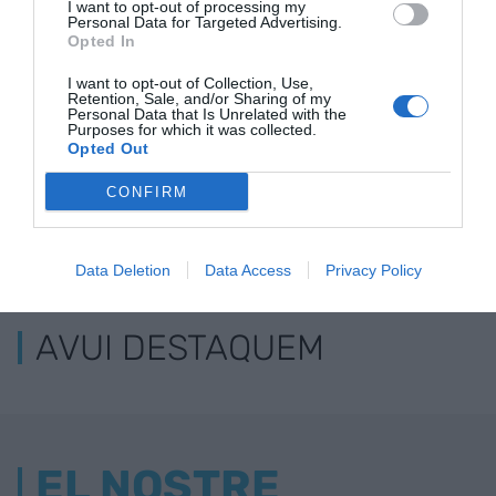
I want to opt-out of processing my
Personal Data for Targeted Advertising.
Opted In
I want to opt-out of Collection, Use,
Retention, Sale, and/or Sharing of my
Personal Data that Is Unrelated with the
Purposes for which it was collected.
Opted Out
CONFIRM
ELS MÉS LLEGITS
Data Deletion
Data Access
Privacy Policy
AVUI DESTAQUEM
EL NOSTRE