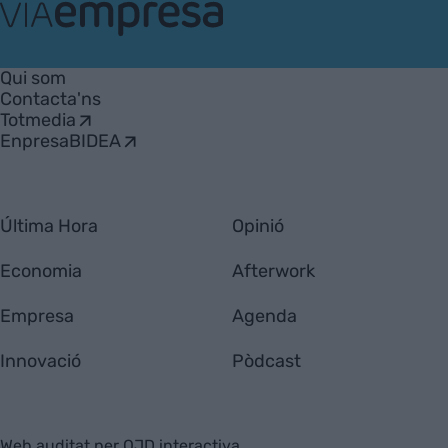
VIA
Empresa
Qui som
Contacta'ns
Totmedia
EnpresaBIDEA
Última Hora
Opinió
Economia
Afterwork
Empresa
Agenda
Innovació
Pòdcast
Web auditat per OJD interactiva