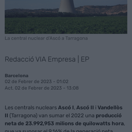
La central nuclear d'Ascó a Tarragona
Redacció VIA Empresa | EP
Barcelona
02 de Febrer de 2023 - 01:02
Act. 02 de Febrer de 2023 - 13:08
Les centrals nuclears
Ascó I
,
Ascó II
i
Vandellòs
II
(Tarragona) van sumar el 2022 una
producció
neta de 23.992,953 milions de quilowatts hora
,
que va suposar el 9,16% de la generació neta