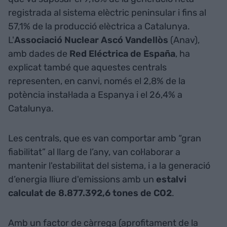
registrada al sistema elèctric peninsular i fins al
57,1% de la producció elèctrica a Catalunya.
L'
Associació Nuclear Ascó Vandellòs
(Anav),
amb dades de
Red Eléctrica de España
, ha
explicat també que aquestes centrals
representen, en canvi, només el 2,8% de la
potència instal·lada a Espanya i el 26,4% a
Catalunya.
Les centrals, que es van comportar amb “gran
fiabilitat” al llarg de l’any, van col·laborar a
mantenir l'estabilitat del sistema, i a la generació
d’energia lliure d'emissions amb un
estalvi
calculat de 8.877.392,6 tones de CO2
.
Amb un factor de càrrega (aprofitament de la