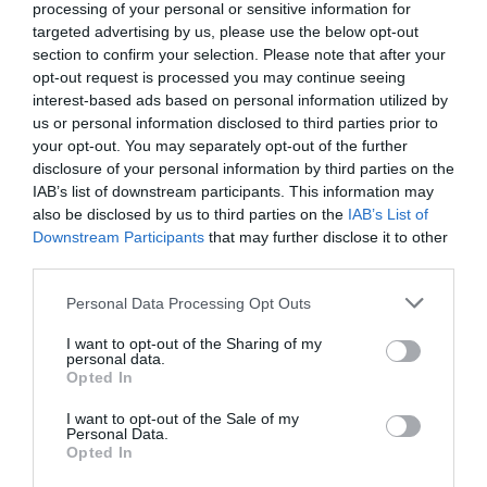
processing of your personal or sensitive information for
targeted advertising by us, please use the below opt-out
section to confirm your selection. Please note that after your
opt-out request is processed you may continue seeing
interest-based ads based on personal information utilized by
us or personal information disclosed to third parties prior to
RELACIONADES
your opt-out. You may separately opt-out of the further
disclosure of your personal information by third parties on the
IAB’s list of downstream participants. This information may
also be disclosed by us to third parties on the
IAB’s List of
Downstream Participants
that may further disclose it to other
third parties.
Personal Data Processing Opt Outs
I want to opt-out of the Sharing of my
personal data.
El Govern dedica 24
Allau de sancions a
Parlem comp
Opted In
MEUR a la transició
comercialitzadores
noves opera
nuclear
d’energia
es prepara p
I want to opt-out of the Sale of my
Personal Data.
comercialitz
Opted In
energia