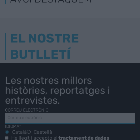
EL NOSTRE
BUTLLETÍ
Les nostres millors
històries, reportatges i
entrevistes.
CORREU ELECTRÒNIC
IDIOMA*
Català
Castellà
He llegit i accepto el
tractament de dades
.