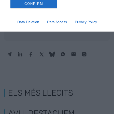
CONFIRM
Afegir
VIA Empresa
com a font preferida de
Google de forma gratuïta
Data Deletion
Data Access
Privacy Policy
Estigues informat amb les últimes notícies d'actualitat
ACTIVAR ARA
ELS MÉS LLEGITS
AVUI DESTAQUEM