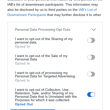
IAB’s list of downstream participants. This information may
also be disclosed by us to third parties on the
IAB’s List of
Les centrals hidroelèctriques reversibles o de
Downstream Participants
that may further disclose it to other
bombament funcionen mitjançant un circuit
third parties.
d'aigua que circula entre dos embassaments: un
Personal Data Processing Opt Outs
de superior i un d'inferior. En les hores del dia en
I want to opt-out of the Sharing of my
què hi ha sobreproducció d'energia al sistema
personal data.
gràcies a les renovables (les hores de sol o de més
Opted In
vent), les centrals consumeixen energia bombant
I want to opt-out of the Sale of my
Personal Data.
aigua cap a la bassa superior; mentre que les
Opted In
hores de més demanda d'energia, deixen caure
l'aigua i la turbinen cap a la bassa inferior per
I want to opt-out of processing my
Personal Data for Targeted Advertising.
generar l'electricitat necessària. D'aquesta
Opted In
manera, l'emmagatzematge d'aigua es
I want to opt-out of Collection, Use,
complementa amb la generació d'energia
Retention, Sale, and/or Sharing of my
Personal Data that Is Unrelated with the
fotovoltaica i eòlica i contribueix a estabilitzar el
Purposes for which it was collected.
Opted Out
sistema energètic i a equilibrar el mercat elèctric.