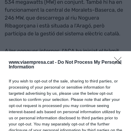
534 megawatts (MW) en conjunt. També hi ha en
funcionament la central de Moralets-Baserca, de
246 MW, que descarrega al riu Noguera
Ribagorçana i està situada a l'Aragó, però
participa de la gestió del sistema elèctric català.
A les conques internes, l'ACA ha iniciat el tràmit
de concessió d'aigües per a un projecte de central
www.viaempresa.cat -
Do Not Process My Personal
reversible al riu Llobregat, que preveu aprofitar
Information
l'embassament existent de la Baells com a bassa
If you wish to opt-out of the sale, sharing to third parties, or
inferior i construir-ne una de superior. La
processing of your personal or sensitive information for
Prospectiva Energètica de Catalunya
targeted advertising by us, please use the below opt-out
(PROENCAT) 2050 atorga un paper fonamental al
section to confirm your selection. Please note that after your
bombament hidroelèctric. Preveu que la potència
opt-out request is processed you may continue seeing
interest-based ads based on personal information utilized by
en aquest tipus de centrals s'incrementarà al
us or personal information disclosed to third parties prior to
nostre país en com a mínim 3.200 MW en les
your opt-out. You may separately opt-out of the further
pròximes dècades.
disclosure of your personal information by third parties on the