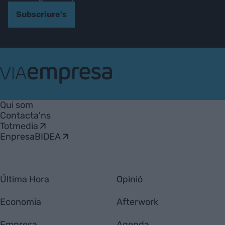
Subscriure's
VIA
Empresa
Qui som
Contacta'ns
Totmedia
EnpresaBIDEA
Última Hora
Opinió
Economia
Afterwork
Empresa
Agenda