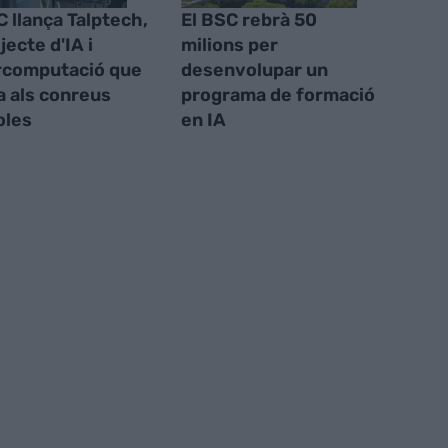
C llança Talptech,
El BSC rebrà 50
jecte d'IA i
milions per
rcomputació que
desenvolupar un
a als conreus
programa de formació
oles
en IA