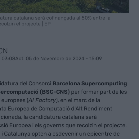
datura catalana serà cofinançada al 50% entre la
colzin el projecte | EP
ACN
 03:08
Act. 05 de Novembre de 2024 - 15:09
idatura del Consorci
Barcelona Supercomputing
upercomputació (BSC-CNS)
per formar part de les
l
europees (
AI Factory
), en el marc de la
nta Europea de Computació d'Alt Rendiment
cionada, la candidatura catalana serà
ió Europea i els governs que recolzin el projecte.
 i Catalunya opten a esdevenir un epicentre de