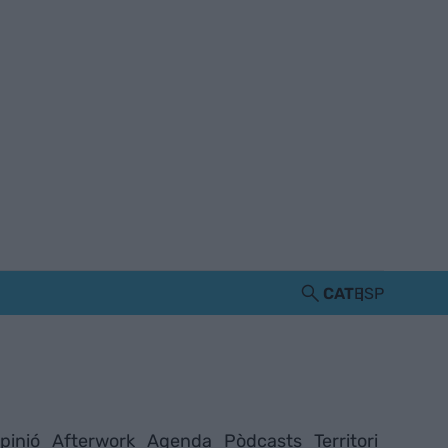
CAT
ESP
pinió
Afterwork
Agenda
Pòdcasts
Territori