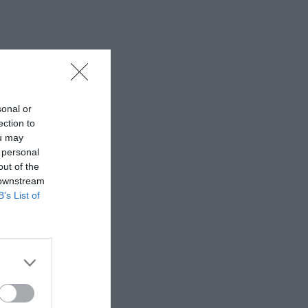
sonal or
ection to
ou may
 personal
out of the
 downstream
B’s List of