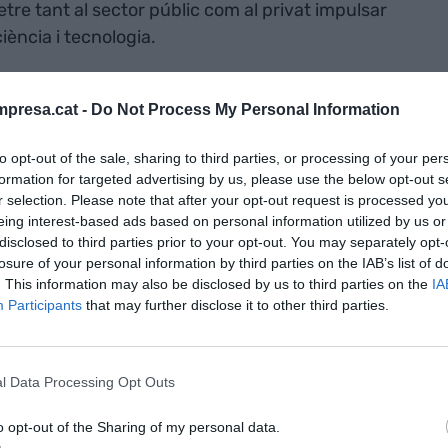
e tant al sector públic com al privat impulsar
iència i tecnologia.
iva,
presa.cat -
Do Not Process My Personal Information
nya opten a
to opt-out of the sale, sharing to third parties, or processing of your per
ntre de
formation for targeted advertising by us, please use the below opt-out s
r selection. Please note that after your opt-out request is processed y
n IA
eing interest-based ads based on personal information utilized by us or
disclosed to third parties prior to your opt-out. You may separately opt-
losure of your personal information by third parties on the IAB’s list of
na ampliació de la capacitat de supercomputació
. This information may also be disclosed by us to third parties on the
IA
strum 5
, que es veurà equipat amb tecnologia
Participants
that may further disclose it to other third parties.
 a l’entrenament i el desenvolupament de models
l Data Processing Opt Outs
d’infraestructura dissenyada per la Comissió
o opt-out of the Sharing of my personal data.
 i el desenvolupament en IA. Aquesta iniciativa