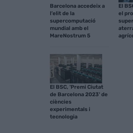
Barcelona accedeix a
El BS
l’elit de la
el pro
supercomputació
supe
mundial amb el
aterr
MareNostrum 5
agríc
El BSC, 'Premi Ciutat
de Barcelona 2023' de
ciències
experimentals i
tecnologia