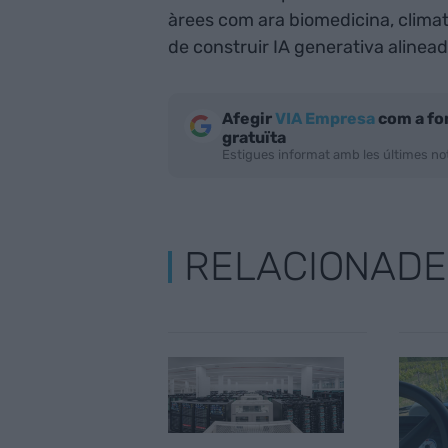
àrees com ara biomedicina, climato
de construir IA generativa alinead
Afegir
VIA Empresa
com a fo
gratuïta
Estigues informat amb les últimes not
RELACIONADE