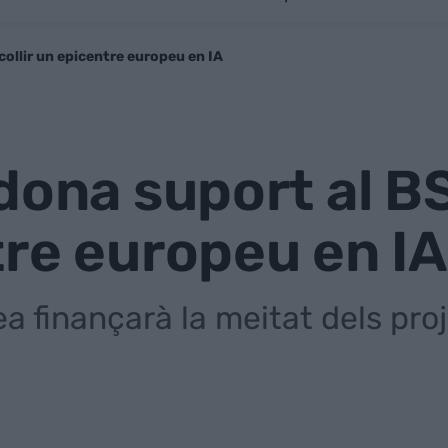
collir un epicentre europeu en IA
dona suport al BS
re europeu en IA
 finançarà la meitat dels proj