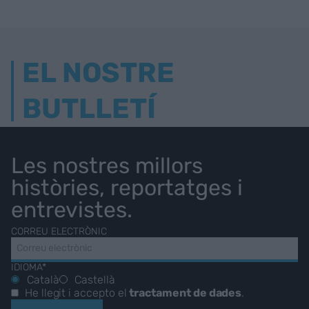
EL NOSTRE
BUTLLETÍ
Les nostres millors
històries, reportatges i
entrevistes.
CORREU ELECTRÒNIC
IDIOMA*
Català
Castellà
He llegit i accepto el
tractament de dades
.