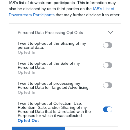
IAB’s list of downstream participants. This information may
Estigues informat amb les últimes notícies d'actualitat
also be disclosed by us to third parties on the
IAB’s List of
ACTIVAR ARA
Downstream Participants
that may further disclose it to other
third parties.
Personal Data Processing Opt Outs
I want to opt-out of the Sharing of my
personal data.
Opted In
I want to opt-out of the Sale of my
Personal Data.
RELACIONADES
Opted In
I want to opt-out of processing my
Personal Data for Targeted Advertising.
Opted In
I want to opt-out of Collection, Use,
Retention, Sale, and/or Sharing of my
Personal Data that Is Unrelated with the
Purposes for which it was collected.
Opted Out