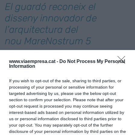
El guardó reconeix el
disseny innovador de
l’arquitectura del
nou MareNostrum 5
El MareNostrum 5, amb la capacitat de calcular en
www.viaempresa.cat -
Do Not Process My Personal
una hora el que un ordinador clàssic de gamma
Information
mitjana trigaria 46 anys, ha passat a formar part
If you wish to opt-out of the sale, sharing to third parties, or
del trident de la supercomputació europea d’alt
processing of your personal or sensitive information for
rendiment juntament amb
Leonardo
(Itàlia)
targeted advertising by us, please use the below opt-out
i
Lumi
(Finlàndia). És el vuitè superordinador més
section to confirm your selection. Please note that after your
potent del món segons l'informe bianual
TOP500.
opt-out request is processed you may continue seeing
interest-based ads based on personal information utilized by
us or personal information disclosed to third parties prior to
your opt-out. You may separately opt-out of the further
Afegir
VIA Empresa
com a font preferida de
disclosure of your personal information by third parties on the
Google de forma gratuïta