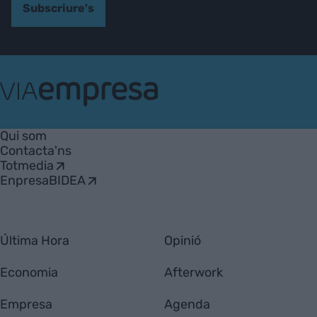
Subscriure's
VIA
Empresa
Qui som
Contacta'ns
Totmedia
EnpresaBIDEA
Última Hora
Opinió
Economia
Afterwork
Empresa
Agenda