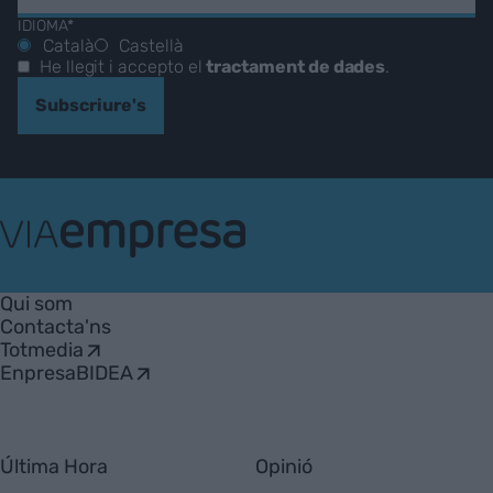
IDIOMA*
Català
Castellà
He llegit i accepto el
tractament de dades
.
Subscriure's
VIA
Empresa
Qui som
Contacta'ns
Totmedia
EnpresaBIDEA
Última Hora
Opinió