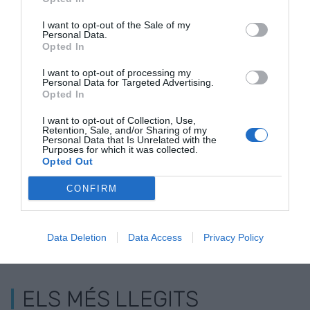
I want to opt-out of the Sale of my
Personal Data.
Opted In
Barcelona, capital
Piscina & Wellness
Piscina & We
I want to opt-out of processing my
mundial del sector
Barcelona tracta la
Barcelona t
Personal Data for Targeted Advertising.
de la piscina
contribució de les
portes amb 
Opted In
piscines a la creació
14.000 visit
I want to opt-out of Collection, Use,
d'entorns
Retention, Sale, and/or Sharing of my
Personal Data that Is Unrelated with the
saludables
Purposes for which it was collected.
Opted Out
CONFIRM
Data Deletion
Data Access
Privacy Policy
ELS MÉS LLEGITS