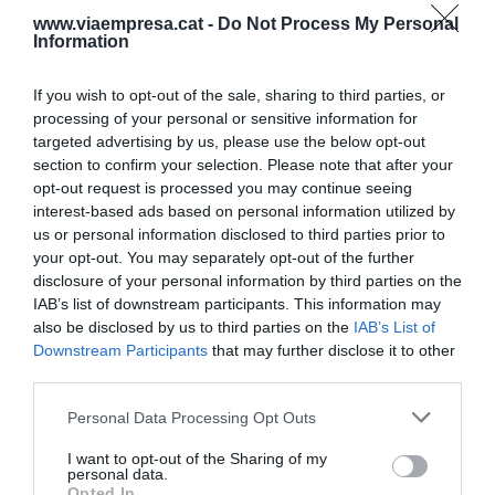
www.viaempresa.cat -
Do Not Process My Personal
Information
Afegir
VIA Empresa
com a font preferida de
Google de forma gratuïta
If you wish to opt-out of the sale, sharing to third parties, or
Estigues informat amb les últimes notícies d'actualitat
processing of your personal or sensitive information for
ACTIVAR ARA
targeted advertising by us, please use the below opt-out
section to confirm your selection. Please note that after your
opt-out request is processed you may continue seeing
interest-based ads based on personal information utilized by
us or personal information disclosed to third parties prior to
your opt-out. You may separately opt-out of the further
disclosure of your personal information by third parties on the
IAB’s list of downstream participants. This information may
also be disclosed by us to third parties on the
IAB’s List of
Downstream Participants
that may further disclose it to other
RELACIONADES
third parties.
Personal Data Processing Opt Outs
I want to opt-out of the Sharing of my
personal data.
Opted In