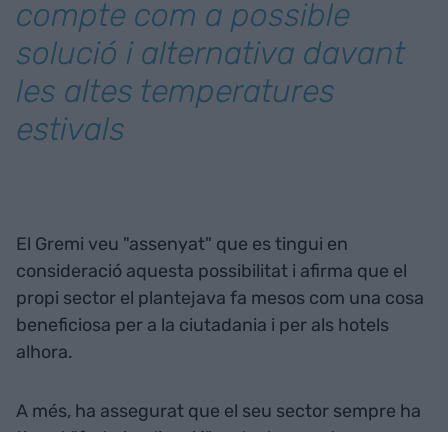
compte com a possible
solució i alternativa davant
les altes temperatures
estivals
El Gremi veu "assenyat" que es tingui en
consideració aquesta possibilitat i afirma que el
propi sector el plantejava fa mesos com una cosa
beneficiosa per a la ciutadania i per als hotels
alhora.
A més, ha assegurat que el seu sector sempre ha
tingut "forta implicació" amb el seu entorn.