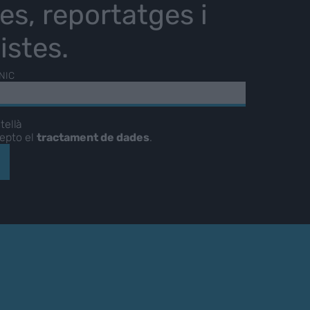
ies, reportatges i
istes.
NIC
tellà
cepto el
tractament de dades
.