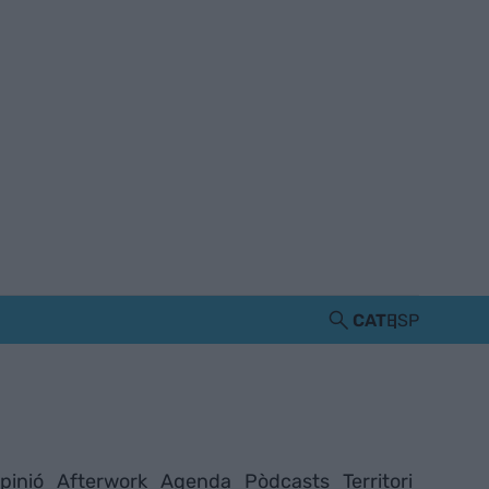
CAT
ESP
pinió
Afterwork
Agenda
Pòdcasts
Territori