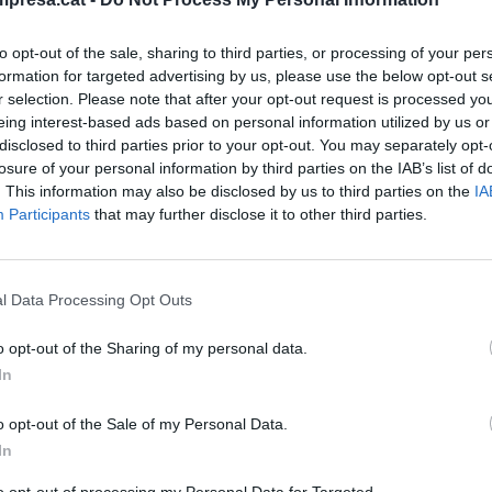
 preu que superen en ambdós casos els dos dígits,
Sectors com la roba –8,7%– o la restauració i
to opt-out of the sale, sharing to third parties, or processing of your per
formation for targeted advertising by us, please use the below opt-out s
eixen a la nova variació positiva de la inflació.
r selection. Please note that after your opt-out request is processed y
eing interest-based ads based on personal information utilized by us or
om el de l'oci i la cultura, que es va quedar en el
disclosed to third parties prior to your opt-out. You may separately opt-
losure of your personal information by third parties on the IAB’s list of
,6% o l'ensenyament, que costa un 1,5% més que fa
. This information may also be disclosed by us to third parties on the
IA
seva banda, van registrar durant el juliol un
Participants
that may further disclose it to other third parties.
s de referència.
ida és la demarcació catalana on la inflació ha patit
l Data Processing Opt Outs
ins al 12,4%. A les comarques de Girona, l'IPC va
o opt-out of the Sharing of my personal data.
fins a l'11,7%, per l'11,1% a les de Tarragona.
In
variació dels preus no arriba als dos dígits,
o opt-out of the Sale of my Personal Data.
In
 l'Estat va superar durant el mes de juliol la