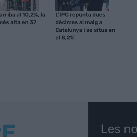
arriba al 10,2%, la
L'IPC repunta dues
més alta en 37
dècimes al maig a
Catalunya i se situa en
el 8,2%
RE
Les no