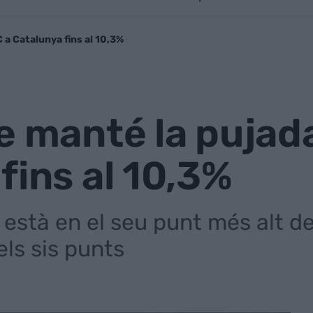
C a Catalunya fins al 10,3%
e manté la pujada
fins al 10,3%
at està en el seu punt més alt d
els sis punts