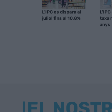
L'IPC es dispara al
L'IPC 
juliol fins al 10,8%
taxa 
anys
EL NOST