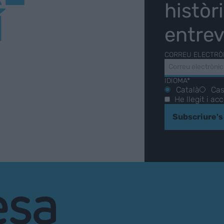
històr
Í
entrev
CORREU ELECTRÒ
IDIOMA*
Català
Cas
He llegit i ac
Subscriure's