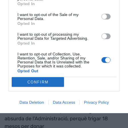
Opted In
I want to opt-out of the Sale of my
Personal Data.
Opted In
I want to opt-out of processing my
Personal Data for Targeted Advertising.
Opted In
I want to opt-out of Collection, Use,
Retention, Sale, and/or Sharing of my
Personal Data that Is Unrelated with the
Purposes for which it was collected.
Assistents a una de les darreres edicions del
Opted Out
Barcelona Meeting Point
CONFIRM
Un altre tema importantíssim a resoldre i que fa
molt mal al sector és la lentitud en l'atorgament
Data Deletion
Data Access
Privacy Policy
de les llicències i la complexitat a vegades
absurda de l'Administració, perquè trigar 18
mesos per donar