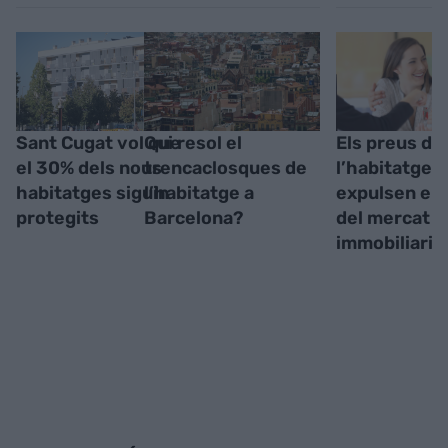
Sant Cugat vol que
Qui resol el
Els preus de
el 30% dels nous
trencaclosques de
l’habitatge
habitatges siguin
l’habitatge a
expulsen els
protegits
Barcelona?
del mercat
immobiliari