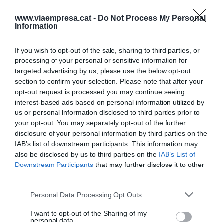
tant que avanci el tema de la col·laboració públic-
privada que tant bé funciona a altres països?
www.viaempresa.cat -
Do Not Process My Personal
Information
Pensem que no és un problema de voluntat
If you wish to opt-out of the sale, sharing to third parties, or
política, pensem que és més aviat un problema de
processing of your personal or sensitive information for
targeted advertising by us, please use the below opt-out
procediments, d'eines, de gestió i el que tenim
section to confirm your selection. Please note that after your
clar és que aquesta nova normativa tindrà
opt-out request is processed you may continue seeing
efectes immediats en el sector. Ningú inverteix si
interest-based ads based on personal information utilized by
hi ha inseguretat jurídica, i té efectes ja, s'estan
us or personal information disclosed to third parties prior to
your opt-out. You may separately opt-out of the further
demanant com era previsible un munt
disclosure of your personal information by third parties on the
de llicències, s'anticipen projectes als temps que
IAB’s list of downstream participants. This information may
tenien previst, però això comportarà
also be disclosed by us to third parties on the
IAB’s List of
Downstream Participants
that may further disclose it to other
que d'aquí un parell d'anys ningú presentarà
third parties.
projectes.
Personal Data Processing Opt Outs
I want to opt-out of the Sharing of my
personal data.