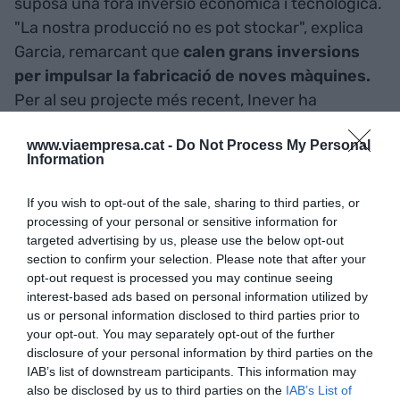
suposa una fora inversió econòmica i tecnològica.
"La nostra producció no es pot stockar", explica
Garcia, remarcant que
calen grans inversions
per impulsar la fabricació de noves màquines.
Per al seu projecte més recent, Inever ha
demanat un préstec del Centre per al
www.viaempresa.cat -
Do Not Process My Personal
Desenvolupament Tecnològic Industrial (CDTI),
Information
que depèn del Ministeri d'Economia.
If you wish to opt-out of the sale, sharing to third parties, or
Per accedir a aquest préstec, necessitaven un
processing of your personal or sensitive information for
targeted advertising by us, please use the below opt-out
aval que els ha proporcional Avalis, empresa
section to confirm your selection. Please note that after your
públic-privada promoguda per la Generalitat, i
opt-out request is processed you may continue seeing
que és l'única empresa de garantia que opera a
interest-based ads based on personal information utilized by
Catalunya.
"Vam demanar finançament al CDTI
us or personal information disclosed to third parties prior to
your opt-out. You may separately opt-out of the further
per fer front al desenvolupament de nous
disclosure of your personal information by third parties on the
conjunts productius
dins dels equips de
IAB’s list of downstream participants. This information may
maquinària d'envasat, més eficients
also be disclosed by us to third parties on the
IAB’s List of