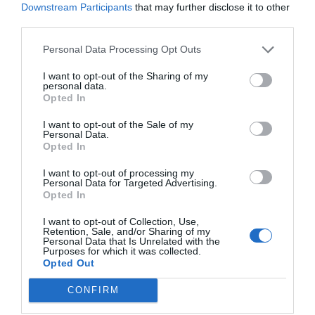
Downstream Participants
that may further disclose it to other
tecnològicament parlant. Avalis va donar el
third parties.
suport per a poder accedir al finançament",
explica Laura Garcia.
Personal Data Processing Opt Outs
I want to opt-out of the Sharing of my
Amb aquest préstec han pogut finançar el
personal data.
Opted In
prototipat d'una màquina d'envasat flexible
,
multipista, en
stickpack
, asèptica, per al
I want to opt-out of the Sale of my
Personal Data.
conformat, omplert i segellat. La màquina,
Opted In
destinada a la indústria làctica, compta amb
I want to opt-out of processing my
sistemes automàtics interns de neteja i permet
Personal Data for Targeted Advertising.
Opted In
l'esterilització externa mitjançant aplicació de
peròxid d'hidrogen. Per accedir al crèdit,
I want to opt-out of Collection, Use,
Retention, Sale, and/or Sharing of my
expliquen des d'Inever, ha estat clau l'aposta de
Personal Data that Is Unrelated with the
Purposes for which it was collected.
l'empresa per la innovació, "un dels nostres
Opted Out
motors com a empresa líder del sector. I n'estem
CONFIRM
compromesos", conclouen.