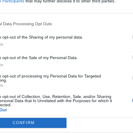
Participants
that may further disclose it to other third parties.
l Data Processing Opt Outs
o opt-out of the Sharing of my personal data.
A
In
iterrani aposta per l'economia verda
embre de 2018
o opt-out of the Sale of my Personal Data.
In
to opt-out of processing my Personal Data for Targeted
ing.
In
o opt-out of Collection, Use, Retention, Sale, and/or Sharing
ersonal Data that Is Unrelated with the Purposes for which it
lected.
Out
m alternativa (sostenible) al
CONFIRM
me