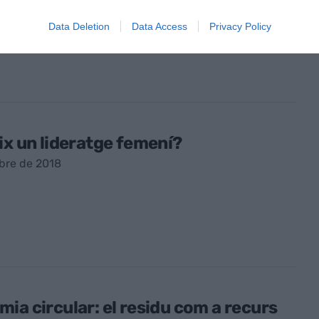
embre de 2018
Data Deletion
Data Access
Privacy Policy
ix un lideratge femení?
bre de 2018
ia circular: el residu com a recurs