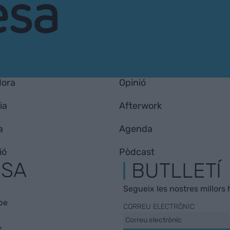
Hora
Opinió
ia
Afterwork
a
Agenda
ió
Pòdcast
ESA
BUTLLETÍ
Segueix les nostres millors h
be
CORREU ELECTRÒNIC
r