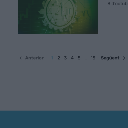
8 d’octub
Anterior
1
2
3
4
5
…
15
Següent