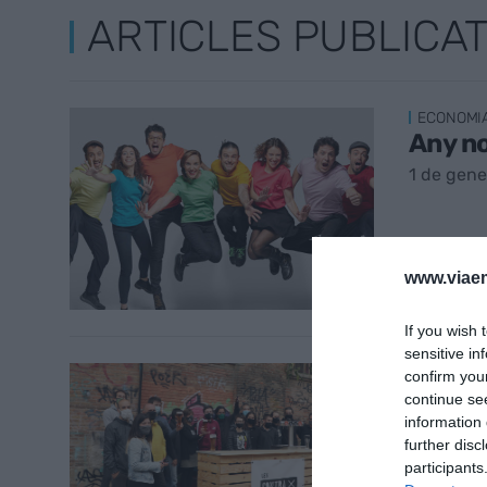
ARTICLES PUBLICA
ECONOMI
Any no
1 de gene
www.viaem
If you wish 
sensitive in
ECONOMI
confirm you
Cerves
continue se
information 
l’eco
further disc
23 de no
participants