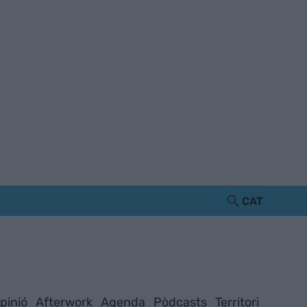
CAT
pinió
Afterwork
Agenda
Pòdcasts
Territori