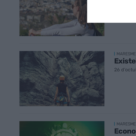
6 de des
MARESME
Existe
26 d’octu
MARESME
Econom