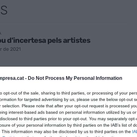
TS
A
u d'incertesa pels artistes
r de 2021
presa.cat -
Do Not Process My Personal Information
to opt-out of the sale, sharing to third parties, or processing of your per
formation for targeted advertising by us, please use the below opt-out s
A
r selection. Please note that after your opt-out request is processed y
es i cultura unides per impulsar
eing interest-based ads based on personal information utilized by us or
disclosed to third parties prior to your opt-out. You may separately opt-
nomia
losure of your personal information by third parties on the IAB’s list of
vembre de 2020
. This information may also be disclosed by us to third parties on the
IA