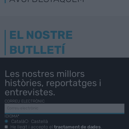
EL NOSTRE
BUTLLETÍ
Les nostres millors
històries, reportatges i
entrevistes.
CORREU ELECTRÒNIC
IDIOMA*
Català
Castellà
He llegit i accepto el
tractament de dades
.