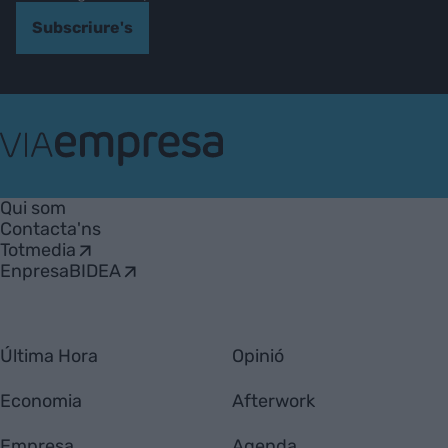
Subscriure's
VIA
Empresa
Qui som
Contacta'ns
Totmedia
EnpresaBIDEA
Última Hora
Opinió
Economia
Afterwork
Empresa
Agenda