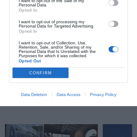
I want to opt-out of the Sale of my
Personal Data.
Opted In
Afegir
VIA Empresa
com a font preferida de
Google de forma gratuïta
I want to opt-out of processing my
Estigues informat amb les últimes notícies d'actualitat
Personal Data for Targeted Advertising.
ACTIVAR ARA
Opted In
I want to opt-out of Collection, Use,
Retention, Sale, and/or Sharing of my
Personal Data that Is Unrelated with the
Purposes for which it was collected.
Opted Out
CONFIRM
Data Deletion
Data Access
Privacy Policy
RELACIONADES