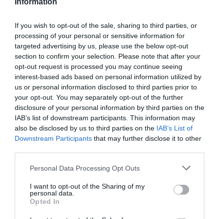
Information
caiguda de l'activitat turística ha estat molt
important i s'ha concentrat, gairebé
If you wish to opt-out of the sale, sharing to third parties, or
exclusivament, a la ciutat de Barcelona. L'impacte
processing of your personal or sensitive information for
dels esdeveniments de l'1-O a l'octubre sobre els
targeted advertising by us, please use the below opt-out
section to confirm your selection. Please note that after your
ingressos dels hotels va ser 15,9 punts, ja que en
opt-out request is processed you may continue seeing
comptes d'haver crescut un 4,7%, el que s'ha
interest-based ads based on personal information utilized by
produït és una caiguda de l'11,2%".
us or personal information disclosed to third parties prior to
your opt-out. You may separately opt-out of the further
disclosure of your personal information by third parties on the
"Al mes de novembre, s'ha atenuat la caiguda
IAB’s list of downstream participants. This information may
d'ingressos dels hotels fins al 9,0%, coincidint amb
also be disclosed by us to third parties on the
IAB’s List of
la relaxació d'altercats i manifestacions als
Downstream Participants
that may further disclose it to other
third parties.
carrers després de l'aplicació de l'article 155 i la
convocatòria d'eleccions a Catalunya per al 21 de
Personal Data Processing Opt Outs
desembre", conclou la patronal.
I want to opt-out of the Sharing of my
personal data.
Opted In