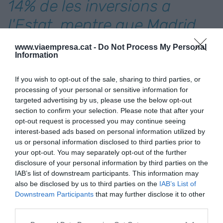
14% de les inversions a
l'Estat, mentre que Madrid
va aglutinar un 53%
www.viaempresa.cat -
Do Not Process My Personal
Information
La major part de la inversió estrangera entre
If you wish to opt-out of the sale, sharing to third parties, or
gener i juny a Catalunya va anar a parar a
processing of your personal or sensitive information for
Barcelona, que va concentrar 1.134 milions.
targeted advertising by us, please use the below opt-out
section to confirm your selection. Please note that after your
opt-out request is processed you may continue seeing
interest-based ads based on personal information utilized by
Afegir
VIA Empresa
com a font preferida de
us or personal information disclosed to third parties prior to
Google de forma gratuïta
Estigues informat amb les últimes notícies d'actualitat
your opt-out. You may separately opt-out of the further
ACTIVAR ARA
disclosure of your personal information by third parties on the
IAB’s list of downstream participants. This information may
also be disclosed by us to third parties on the
IAB’s List of
Downstream Participants
that may further disclose it to other
third parties.