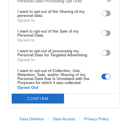
Personal Data Processing Opt Outs
I want to opt-out of the Sharing of my
personal data.
Opted In
I want to opt-out of the Sale of my
ELS MÉS LLEGITS
Personal Data.
Opted In
I want to opt-out of processing my
Personal Data for Targeted Advertising.
AVUI DESTAQUEM
Opted In
I want to opt-out of Collection, Use,
Retention, Sale, and/or Sharing of my
Personal Data that Is Unrelated with the
Purposes for which it was collected.
Opted Out
EL NOSTRE
CONFIRM
BUTLLETÍ
Data Deletion
Data Access
Privacy Policy