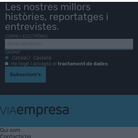
Les nostres millors
històries, reportatges i
entrevistes.
CORREU ELECTRÒNIC
IDIOMA*
Català
Castellà
He llegit i accepto el
tractament de dades
.
Subscriure's
VIA
Empresa
Qui som
Contacta'ns