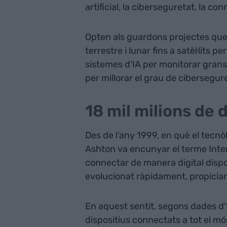
artificial, la ciberseguretat, la con
Opten als guardons projectes que, 
terrestre i lunar fins a satèl·lits 
sistemes d'IA per monitorar grans 
per millorar el grau de cibersegur
18 mil milions de 
Des de l’any 1999, en què el tecnòl
Ashton va encunyar el terme Inter
connectar de manera digital dispo
evolucionat ràpidament, propicia
En aquest sentit, segons dades d'I
dispositius connectats a tot el m