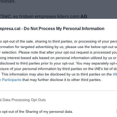
anceses.
OTSWC, es troben empreses líders com
AG
 Emnify, STMicroelectronics, LoRa Alliance o
presa.cat -
Do Not Process My Personal Information
an les seves solucions perquè el sector industrial
ació digital, en especial, en l'àmbit de la
to opt-out of the sale, sharing to third parties, or processing of your per
. En aquest sentit, cal destacar la participació del
formation for targeted advertising by us, please use the below opt-out s
sentarà DFactory, les seves instal·lacions per al
r selection. Please note that after your opt-out request is processed y
eing interest-based ads based on personal information utilized by us or
dústria 4.0.
disclosed to third parties prior to your opt-out. You may separately opt-
losure of your personal information by third parties on the IAB’s list of
anitzat per
. This information may also be disclosed by us to third parties on the
IA
Participants
that may further disclose it to other third parties.
ndrà lloc al
e de Gran Via i
l Data Processing Opt Outs
tal de 257
o opt-out of the Sharing of my personal data.