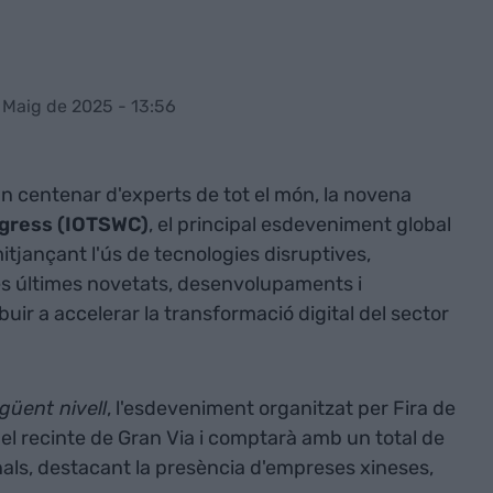
 Maig de 2025 - 13:56
un centenar d'experts de tot el món, la novena
ngress (IOTSWC)
, el principal esdeveniment global
itjançant l'ús de tecnologies disruptives,
les últimes novetats, desenvolupaments i
uir a accelerar la transformació digital del sector
güent nivell
, l'esdeveniment organitzat per Fira de
 del recinte de Gran Via i comptarà amb un total de
nals, destacant la presència d'empreses xineses,