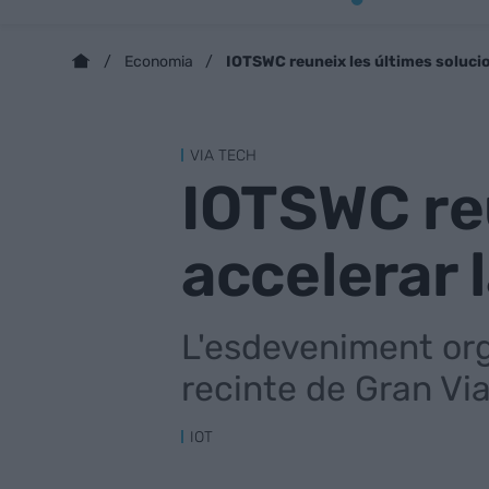
IOTSWC reuneix les últimes solucion
Economia
VIA TECH
IOTSWC reu
accelerar l
L'esdeveniment orga
recinte de Gran Vi
IOT