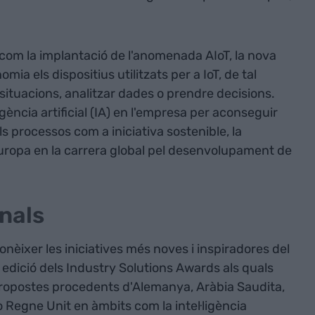
com la implantació de l'anomenada AIoT, la nova
ia els dispositius utilitzats per a IoT, de tal
ituacions, analitzar dades o prendre decisions.
ligència artificial (IA) en l'empresa per aconseguir
s processos com a iniciativa sostenible, la
'Europa en la carrera global pel desenvolupament de
nals
conèixer les iniciatives més noves i inspiradores del
dició dels Industry Solutions Awards als quals
ropostes procedents d'Alemanya, Aràbia Saudita,
o Regne Unit en àmbits com la intel·ligència