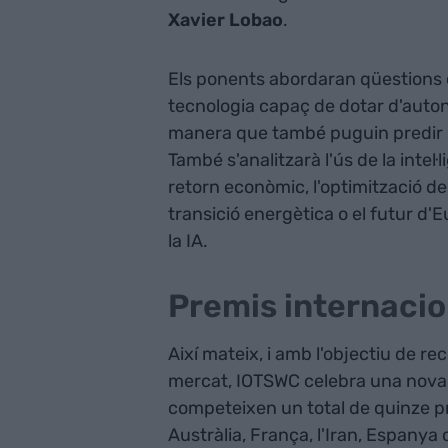
Xavier Lobao
.
Els ponents abordaran qüestions 
tecnologia capaç de dotar d'autonom
manera que també puguin predir s
També s'analitzarà l'ús de la intel·
retorn econòmic, l'optimització del
transició energètica o el futur d
la IA.
Premis internacio
Així mateix, i amb l'objectiu de re
mercat, IOTSWC celebra una nova e
competeixen un total de quinze p
Austràlia, França, l'Iran, Espanya 