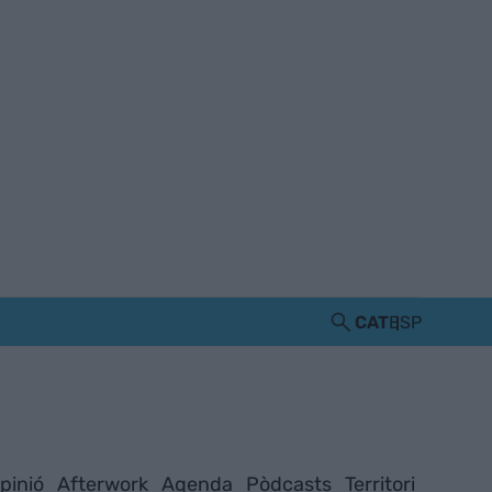
CAT
ESP
pinió
Afterwork
Agenda
Pòdcasts
Territori