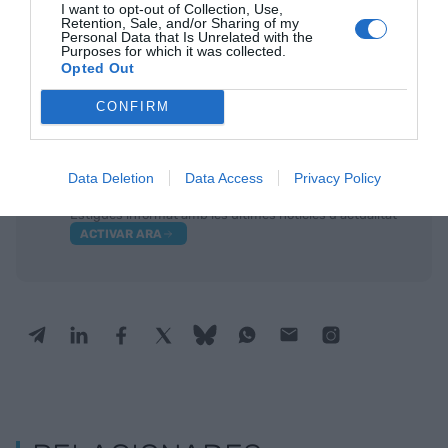
I want to opt-out of Collection, Use,
Retention, Sale, and/or Sharing of my
Ordeig ha recordat que el 80% dels mercats
Personal Data that Is Unrelated with the
internacionals estan reoberts i regionalitzats: "És
Purposes for which it was collected.
Opted Out
molt important, per tant, cap aquí hem d'anar de
seguir en aquesta línia".
CONFIRM
Afegir
VIA Empresa
com a font preferida de
Data Deletion
Data Access
Privacy Policy
Google de forma gratuïta
Estigues informat amb les últimes notícies d'actualitat
ACTIVAR ARA