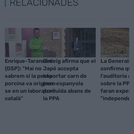
RELACIONADES
Enrique-Tarancón
Ordeig afirma que el
La Generalit
(GSP): "Mai no
Japó accepta
confirma qu
sabrem si la pesta
importar carn de
l'auditoria a 
porcina va originar-
porc espanyola
sobre la PPA 
se en un laboratori
produïda abans de
faran expert
català"
la PPA
"independen