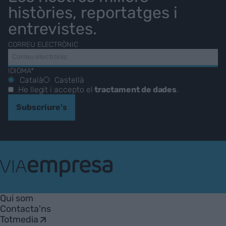
històries, reportatges i
entrevistes.
CORREU ELECTRÒNIC
IDIOMA*
Català
Castellà
He llegit i accepto el
tractament de dades
.
Subscriure's
VIA
Empresa
Qui som
Contacta'ns
Totmedia