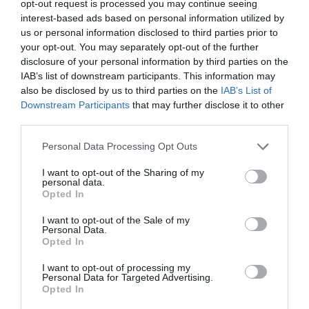
opt-out request is processed you may continue seeing
interest-based ads based on personal information utilized by
us or personal information disclosed to third parties prior to
your opt-out. You may separately opt-out of the further
disclosure of your personal information by third parties on the
IAB’s list of downstream participants. This information may
also be disclosed by us to third parties on the
IAB’s List of
Downstream Participants
that may further disclose it to other
Enrique-Tarancón (GSP): "Mai no sabrem si la
third parties.
pesta porcina va originar-se en un laboratori
català"
Personal Data Processing Opt Outs
I want to opt-out of the Sharing of my
personal data.
No hi ha més positius
Opted In
I want to opt-out of the Sale of my
Personal Data.
El conseller ha explicat que es mantenen els 29
Opted In
positius que el Ministeri d'Agricultura va anunciar
I want to opt-out of processing my
ahir, i ha reiterat que és "normal" que surtin més
Personal Data for Targeted Advertising.
positius. Fins avui, s’han analitzat 533 porcs
Opted In
senglars. Pel que fa als mercats d'exportació,