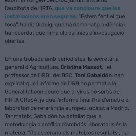
esbrinar l’origen del brot, juntament amb
l’auditoria de l’IRTA,
que va concloure que les
instal·lacions eren segures
. "Estem fent el que
toca", ha dit Ordeig, que ha demanat prudència i
ha recordat que hi ha altres línies d'investigació
obertes.
En una trobada amb periodistes, la secretària
general d’Agricultura,
Cristina Massot
, i el
professor de l’IRB i del BSC,
Toni Gabaldón
, han
explicat que l’informe de l’IRB no permet a la
Generalitat concloure que el virus no sortís de
l’IRTA CReSA, ja que l’informe final l’ha d’emetre el
laboratori de referència europeu, ubicat a Madrid.
Tanmateix, Gabaldón ha detallat que la
metodologia científica d’ambdós laboratoris és la
mateixa. “Jo esperaria els mateixos resultats”, ha