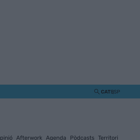
CAT
ESP
pinió
Afterwork
Agenda
Pòdcasts
Territori