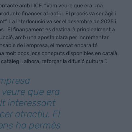
contacte amb l’ICF. “Vam veure que era una
roducte financer atractiu. El procés va ser àgil i
t”. La interlocució va ser el desembre de 2025 i
s. El finançament es destinarà principalment a
ducció, amb una aposta clara per incrementar
onsable de l’empresa, el mercat encara té
a molt pocs jocs coneguts disponibles en català.
tàleg i, alhora, reforçar la difusió cultural”.
'empresa
 veure que era
t interessant
er atractiu. El
i ens ha permès