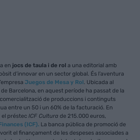
da en
jocs de taula i de rol
a una editorial amb
pòsit d’innovar en un sector global. És l’aventura
 l’empresa
Juegos de Mesa y Rol
. Ubicada al
at de Barcelona, en aquest període ha passat de la
 i comercialització de produccions i continguts
situa entre un 50 i un 60% de la facturació. En
l el préstec
ICF Cultura
de 215.000 euros,
 Finances (ICF).
La banca pública de promoció de
avorit el finançament de les despeses associades a