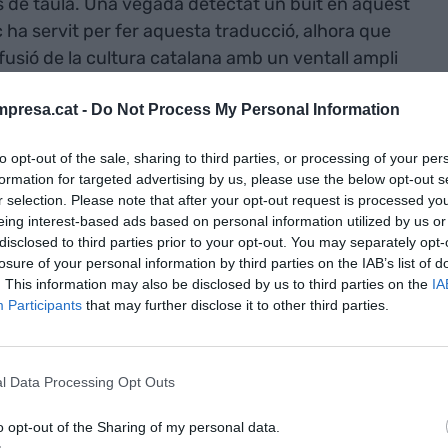
ocs de taula. Una vegada detectat un buit en aquest
c ha servit per fer aquesta traducció, alhora que
fusió de la cultura catalana amb un ventall ampli
presa.cat -
Do Not Process My Personal Information
at estava molt centrat en la importació. Des de la
to opt-out of the sale, sharing to third parties, or processing of your per
t capgirar aquesta dinàmica i hem començat a
formation for targeted advertising by us, please use the below opt-out s
 soci i administrador de Juegos de Mesa y Rol. Els
r selection. Please note that after your opt-out request is processed y
eing interest-based ads based on personal information utilized by us or
nt països com els
Estats Units, el Regne Unit,
disclosed to third parties prior to your opt-out. You may separately opt-
tor cada cop més globalitzat. Amb una facturació
losure of your personal information by third parties on the IAB’s list of
nuals d’entre el 20% i el 30%, l’empresa ha
. This information may also be disclosed by us to third parties on the
IA
sustenta sobre la narrativa i la immersió.
Participants
that may further disclose it to other third parties.
arriben
l Data Processing Opt Outs
com els Estats
o opt-out of the Sharing of my personal data.
t, Alemanya o