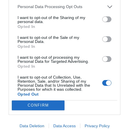
Quant als desacords,
De la Fuente ha remarcat
Personal Data Processing Opt Outs
que el punt que cal negociar està relacionat
I want to opt-out of the Sharing of my
amb el criteri d'equitat.
"Fins a quin punt
personal data.
Opted In
igualem a les comunitats autònomes? Ens
agradaria que tots fóssim iguals però molts
I want to opt-out of the Sale of my
Personal Data.
pensem que ara mateix no és factible", ha
Opted In
recordat. En canvi, per la seva part,
Julio López
I want to opt-out of processing my
Laborda
, catedràtic d'Economia Pública de la
Personal Data for Targeted Advertising.
Universidad de Zaragoza, ha afirmat que cal una
Opted In
anivellació mínima:
"No es pot no garantir
I want to opt-out of Collection, Use,
Retention, Sale, and/or Sharing of my
l'anivellació en tot el sistema espanyol dels
Personal Data that Is Unrelated with the
serveis públics normalitzats".
Purposes for which it was collected.
Opted Out
Austràlia i Canadà?
CONFIRM
En aquest sentit, la investigadora de l'Institut
d'Economia de Barcelona (IEB),
Maite Vilalta
, ha
Data Deletion
Data Access
Privacy Policy
intervingut per recordar que "en tots els Estats