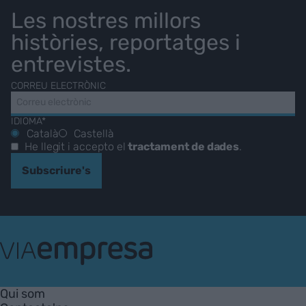
Les nostres millors
històries, reportatges i
entrevistes.
CORREU ELECTRÒNIC
IDIOMA*
Català
Castellà
He llegit i accepto el
tractament de dades
.
Subscriure's
VIA
Empresa
Qui som