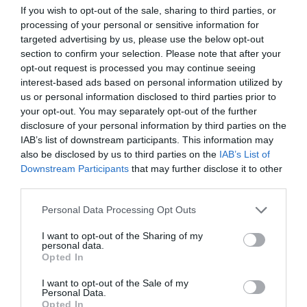
licitat 125 obres o lots vinculats als fons Next
If you wish to opt-out of the sale, sharing to third parties, or
Generation per un import total de 85,6 milions
processing of your personal or sensitive information for
targeted advertising by us, please use the below opt-out
d'euros, cosa que representa l'11% de la licitació
section to confirm your selection. Please note that after your
total trimestral.
opt-out request is processed you may continue seeing
interest-based ads based on personal information utilized by
us or personal information disclosed to third parties prior to
Segons la CCOC, aquest percentatge de licitació
your opt-out. You may separately opt-out of the further
“confirma la tendència a la baixa de les obres
disclosure of your personal information by third parties on the
finançades per aquests fons”, que van suposar el
IAB’s list of downstream participants. This information may
also be disclosed by us to third parties on the
IAB’s List of
14,7% de la licitació l'any 2024 i el 23,4% l'any
Downstream Participants
that may further disclose it to other
2023.
third parties.
Personal Data Processing Opt Outs
Cal recordar que les obres que es licitin sota
aquest mecanisme europeu hauran d'estar
I want to opt-out of the Sharing of my
personal data.
executades abans de la finalització de l'any 2026.
Opted In
I want to opt-out of the Sale of my
Personal Data.
Afegir
VIA Empresa
com a font preferida de
Opted In