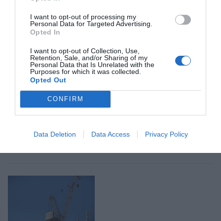
Google de forma gratuïta
Estigues informat amb les últimes notícies d'actualitat
I want to opt-out of processing my
Personal Data for Targeted Advertising.
ACTIVAR ARA
Opted In
I want to opt-out of Collection, Use,
Retention, Sale, and/or Sharing of my
Personal Data that Is Unrelated with the
Purposes for which it was collected.
Opted Out
CONFIRM
RELACIONADES
Data Deletion
Data Access
Privacy Policy