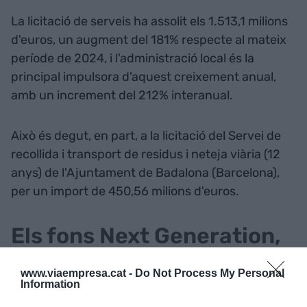
La licitació de serveis ha assolit els 1.513,1 milions
d'euros, un augment del 181% respecte al mateix
període de 2024, i l'administració local és la
principal impulsora d'aquest creixement anual,
amb un increment del 212% interanual.
Això és degut, en part, a la licitació del Servei de
recollida i transport de residus i neteja viària (12
anys) de l'Ajuntament de Badalona (Barcelona),
per un import de 450,56 milions d'euros.
Els fons Next Generation,
a la baixa
www.viaempresa.cat -
Do Not Process My Personal
Information
Durant el primer trimestre d'aquest any, s'han