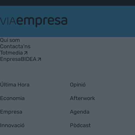
VIA
Empresa
Qui som
Contacta'ns
Totmedia
EnpresaBIDEA
Última Hora
Opinió
Economia
Afterwork
Empresa
Agenda
Innovació
Pòdcast