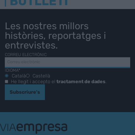
BUTLLETÍ
Les nostres millors
històries, reportatges i
entrevistes.
CORREU ELECTRÒNIC
IDIOMA*
Català
Castellà
He llegit i accepto el
tractament de dades
.
Subscriure's