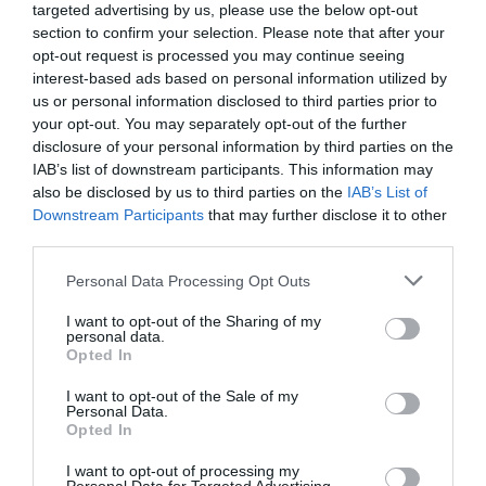
Diu que falten pisos però n'hi ha molts de
targeted advertising by us, please use the below opt-out
buits... Perquè no es posen al mercat del
section to confirm your selection. Please note that after your
opt-out request is processed you may continue seeing
lloguer?
interest-based ads based on personal information utilized by
Cal fer el que jo en dic una "anàlisis de pors" per
us or personal information disclosed to third parties prior to
entendre perquè les persones no fan una cosa
your opt-out. You may separately opt-out of the further
que els beneficiaria. Els propietaris tenen por que
disclosure of your personal information by third parties on the
IAB’s list of downstream participants. This information may
els destrossin el pis o que deixin de pagar. I també
also be disclosed by us to third parties on the
IAB’s List of
perquè tenen por que el seu rendiment quedi
Downstream Participants
that may further disclose it to other
limitat. Imagina que tu has posat 100 euros en un
third parties.
pis i que, quan el llogues, aquests diners queden
Personal Data Processing Opt Outs
hipotecats perquè el llogater no paga i a sobre no
I want to opt-out of the Sharing of my
vol sortir del pis. Però tu has de seguir pagant
personal data.
impostos, per tant estàs perdent diners. També és
Opted In
veritat que, a l'altre costat, hi ha gent que
I want to opt-out of the Sale of my
necessita pis i no el pot pagar, i cal garantir una
Personal Data.
Opted In
sortida per això. Però en la majoria de casos els
propietaris de pisos no són uns "jetas" ni gent
I want to opt-out of processing my