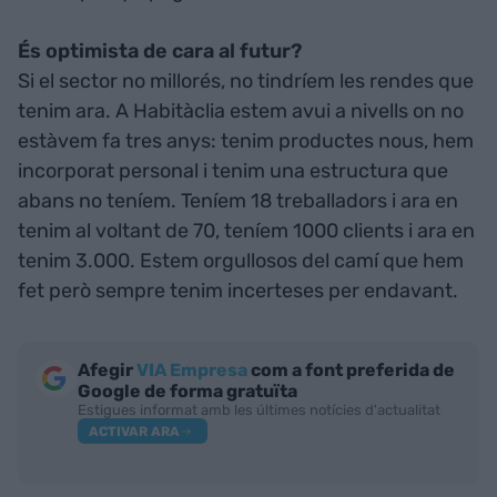
És optimista de cara al futur?
Si el sector no millorés, no tindríem les rendes que
tenim ara. A Habitàclia estem avui a nivells on no
estàvem fa tres anys: tenim productes nous, hem
incorporat personal i tenim una estructura que
abans no teníem. Teníem 18 treballadors i ara en
tenim al voltant de 70, teníem 1000 clients i ara en
tenim 3.000. Estem orgullosos del camí que hem
fet però sempre tenim incerteses per endavant.
Afegir
VIA Empresa
com a font preferida de
Google de forma gratuïta
Estigues informat amb les últimes notícies d'actualitat
ACTIVAR ARA