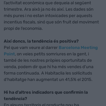
l'activitat econòmica que dequeia al següent
trimestre. Ara això ja no és així. Les dades són
més pures i no estan intoxicades per aquests
incentius fiscals, sinó que són fruit del moviment
propi de l'economia.
Així doncs, la tendència és positiva?
Pel que vam veure al darrer
Barcelona Meeting
Point
, on veies petits somriures en la gent, i
també de les nostres pròpies oportunitats de
venda, podem dir que hi ha més vendes d'una
forma continuada. A Habitaclia les sol·licituds
d'habitatge han augmentat un 41,5% el 2015.
Hi ha d'altres indicadors que confirmin la
tendència?
En alguns territoris el producte nou ha