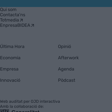
VIA
Empresa
Qui som
Contacta'ns
Totmedia
EnpresaBIDEA
Última Hora
Opinió
Economia
Afterwork
Empresa
Agenda
Innovació
Pòdcast
Web auditat per OJD interactiva
Amb la col·laboració de: