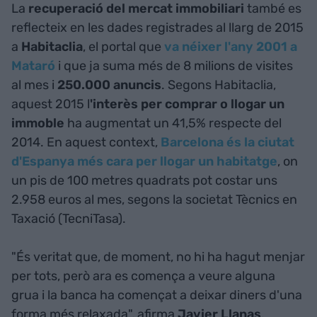
La
recuperació del mercat immobiliari
també es
reflecteix en les dades registrades al llarg de 2015
a
Habitaclia
, el portal que
va néixer l'any 2001 a
Mataró
i que ja suma més de 8 milions de visites
al mes i
250.000 anuncis
. Segons Habitaclia,
aquest 2015 l
'interès per comprar o llogar un
immoble
ha augmentat un 41,5% respecte del
2014. En aquest context,
Barcelona és la ciutat
d'Espanya més cara per llogar un habitatge
, on
un pis de 100 metres quadrats pot costar uns
2.958 euros al mes, segons la societat Tècnics en
Taxació (TecniTasa).
"És veritat que, de moment, no hi ha hagut menjar
per tots, però ara es comença a veure alguna
grua i la banca ha començat a deixar diners d'una
forma més relaxada", afirma
Javier
Llanas
,