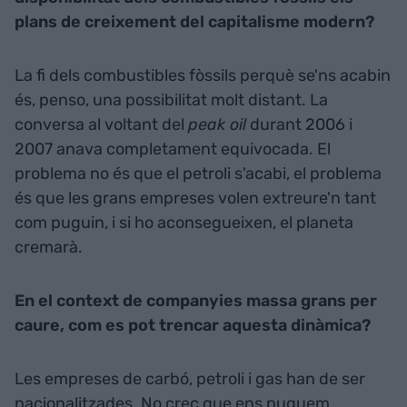
plans de creixement del capitalisme modern?
La fi dels combustibles fòssils perquè se'ns acabin
és, penso, una possibilitat molt distant. La
conversa al voltant del
peak oil
durant 2006 i
2007 anava completament equivocada. El
problema no és que el petroli s'acabi, el problema
és que les grans empreses volen extreure'n tant
com puguin, i si ho aconsegueixen, el planeta
cremarà.
En el context de companyies massa grans per
caure, com es pot trencar aquesta dinàmica?
Les empreses de carbó, petroli i gas han de ser
nacionalitzades. No crec que ens puguem