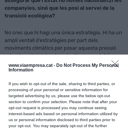
assegurar que l'Estat no només nacionalitzi les
companyies, sinó que les posi al servei de la
transició ecològica?
No crec que hi hagi una única estratègia. Hi ha un
ampli ventall d'estratègies per part dels
moviments climàtics per posar aquesta pressió
sobre les administracions, inclòs per part dels
treballadors. Em puc imaginar treballadors
www.viaempresa.cat -
Do Not Process My Personal
Information
d'algunes indústries exigint les conversions
ecològiques de les seves plantes, per exemple.
If you wish to opt-out of the sale, sharing to third parties, or
Això encara no ha passat de manera
processing of your personal or sensitive information for
generalitzada, tot i que s'han donat casos – a
targeted advertising by us, please use the below opt-out
França, el sindicat d'una refineria de petroli
section to confirm your selection. Please note that after your
opt-out request is processed you may continue seeing
propietat de Total n'ha exigit la transformació; per
interest-based ads based on personal information utilized by
així poder, en comptes de contribuir a la crema del
us or personal information disclosed to third parties prior to
planeta, fer-ho a la rehabilitació de l'atmosfera,
your opt-out. You may separately opt-out of the further