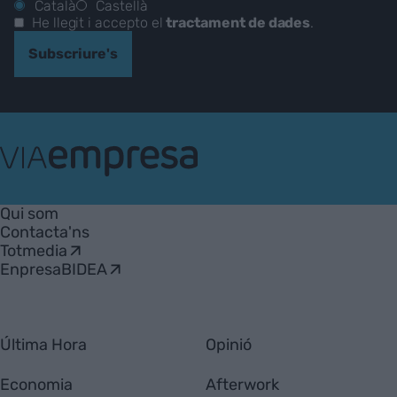
Català
Castellà
He llegit i accepto el
tractament de dades
.
Subscriure's
VIA
Empresa
Qui som
Contacta'ns
Totmedia
EnpresaBIDEA
Última Hora
Opinió
Economia
Afterwork