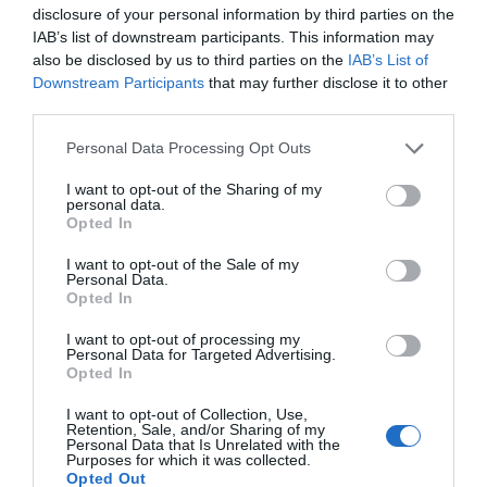
disclosure of your personal information by third parties on the
per exemple.
IAB’s list of downstream participants. This information may
also be disclosed by us to third parties on the
IAB’s List of
Tinc camarades a la indústria automobilística
Downstream Participants
that may further disclose it to other
third parties.
sueca que defensen que a les seves plantes, que
són increíblement versàtils, es podrien produir
Personal Data Processing Opt Outs
coses diferents. Ho vam veure durant la
I want to opt-out of the Sharing of my
pandèmia, quan les fàbriques de les
personal data.
Opted In
automobilístiques van començar
a ensamblar material sanitari. Podriem imaginar
I want to opt-out of the Sale of my
Personal Data.
fàbriques de cotxes redirigint la seva producció
Opted In
cap a trens, tramvies, turbines eòliques o altres
I want to opt-out of processing my
tecnologies necessàries per a la transició
Personal Data for Targeted Advertising.
Opted In
ecològica.
I want to opt-out of Collection, Use,
Retention, Sale, and/or Sharing of my
"Aquest procés podria
Personal Data that Is Unrelated with the
Purposes for which it was collected.
Opted Out