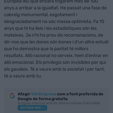
Europea diu que encara trigarem més de 100
anys a arribar a la igualtat. He passat una fase de
cabreig monumental, esgotament i
desgraciadament no sóc massa optimista. Fa 10
anys que hi ha lleis i les estadístiques són les
mateixes. Ja n’hi ha prou de recomanacions, de
dir-nos que les dones són bones i d’un altre estudi
que ho demostra que la paritat té millors
resultats. Allò racional no serveix, hem d'entrar en
allò emocional. Els privilegis són invisibles per qui
els gaudeix. Té a veure amb la societat i per tant,
té a veure amb tu.
Afegir
VIA Empresa
com a font preferida de
Google de forma gratuïta
Estigues informat amb les últimes notícies d'actualitat
ACTIVAR ARA