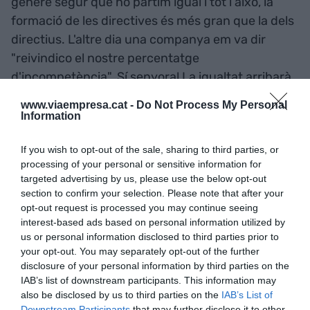
gènere segur que no partim igual i tot i això, la
formació de les directives és més gran que la dels
directius. L'altre dia una companya em va dir
"reivindico el nostre percentatge
d'incompetència". Sí senyora! La igualtat arribarà
quan tinguem una dona mediocre a un lloc de
www.viaempresa.cat -
Do Not Process My Personal
direcció, sense que mediocre sigui despectiu.
Information
If you wish to opt-out of the sale, sharing to third parties, or
"La igualtat arribarà quan
processing of your personal or sensitive information for
tinguem una dona mediocre
targeted advertising by us, please use the below opt-out
section to confirm your selection. Please note that after your
a un lloc de direcció"
opt-out request is processed you may continue seeing
interest-based ads based on personal information utilized by
us or personal information disclosed to third parties prior to
S'hauria de reconèixer l'economia de cures?
your opt-out. You may separately opt-out of the further
disclosure of your personal information by third parties on the
IAB’s list of downstream participants. This information may
Des de l'Observatori Dona vam publicar un estudi
also be disclosed by us to third parties on the
IAB’s List of
molt prudent on es conclou que si es
Downstream Participants
that may further disclose it to other