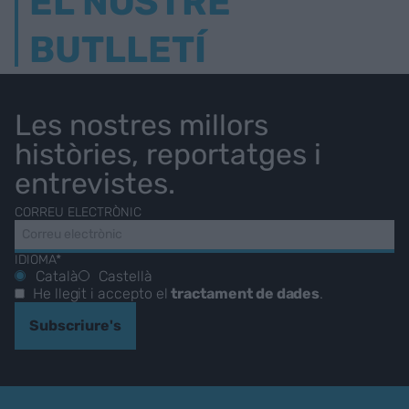
EL NOSTRE
BUTLLETÍ
Les nostres millors
històries, reportatges i
entrevistes.
CORREU ELECTRÒNIC
IDIOMA*
Català
Castellà
He llegit i accepto el
tractament de dades
.
Subscriure's