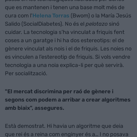
que es mantenen i tenen una base molt més de
cura com l'
Helena Torras
(Bwom) o la María Jesús
Salido (SocialDiabetes). No és el
pelotazo
sinó
cuidar. La tecnologia s’ha vinculat a friquis fent
coses a un garatge i hi ha dos estereotips: el de
gènere vinculat als nois i el de friquis. Les noies no
es vinculen a l’estereotip de friquis. Si vols vendre
tecnologia a una noia explica-li per què servirà.
Per socialització.
"El mercat discrimina per raó de gènere i
segons com podem a arribar a crear algoritmes
amb biaix", assegures.
Està demostrat. Hi havia un algoritme que deia
que rei és a reina com enginyer és a… I no posava