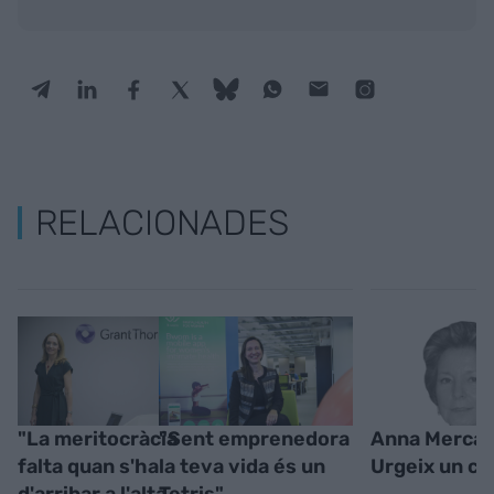
RELACIONADES
"La meritocràcia
"Sent emprenedora
Anna Mercad
falta quan s'ha
la teva vida és un
Urgeix un ca
d'arribar a l'alta
Tetris"