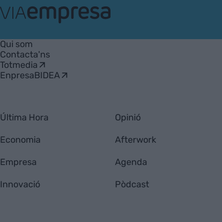
VIA
Empresa
Qui som
Contacta'ns
Totmedia
EnpresaBIDEA
Última Hora
Opinió
Economia
Afterwork
Empresa
Agenda
Innovació
Pòdcast