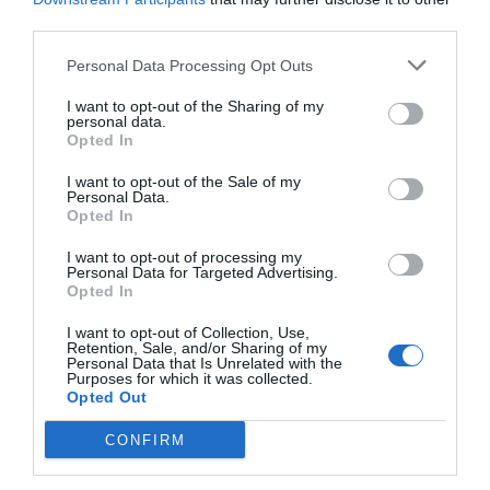
third parties.
comptabilitzés el treball domèstic que
principalment fan les dones, el PIB català
Personal Data Processing Opt Outs
s'incrementaria un 25%. És una visió d’economia
I want to opt-out of the Sharing of my
feminista: si vas a casa i fas el sopar per tota la
personal data.
Opted In
família, estàs treballant. Segons el pensament
econòmic, el PIB calcula quantes transaccions
I want to opt-out of the Sale of my
Personal Data.
econòmiques es fan però és aberrant que no es
Opted In
vinculi al desenvolupament o al benestar.
I want to opt-out of processing my
Incorporar el treball domèstic suposa reconèixer
Personal Data for Targeted Advertising.
Opted In
el seu valor invisible i imprescindible a la societat.
I want to opt-out of Collection, Use,
Retention, Sale, and/or Sharing of my
Conciliació o equilibri?
Personal Data that Is Unrelated with the
Purposes for which it was collected.
Opted Out
M’enrecordo quan era jove i sentia allò del que
CONFIRM
passa a casa es queda a casa i el que passa a la
feina es queda a la feina. Hem partit d’un model