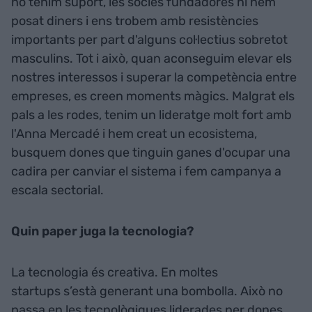
no tenim suport, les sòcies fundadores hi hem
posat diners i ens trobem amb resistències
importants per part d'alguns col·lectius sobretot
masculins. Tot i això, quan aconseguim elevar els
nostres interessos i superar la competència entre
empreses, es creen moments màgics. Malgrat els
pals a les rodes, tenim un lideratge molt fort amb
l'Anna Mercadé i hem creat un ecosistema,
busquem dones que tinguin ganes d'ocupar una
cadira per canviar el sistema i fem campanya a
escala sectorial.
Quin paper juga la tecnologia?
La tecnologia és creativa. En moltes
startups s’està generant una bombolla. Això no
passa en les tecnològiques liderades per dones