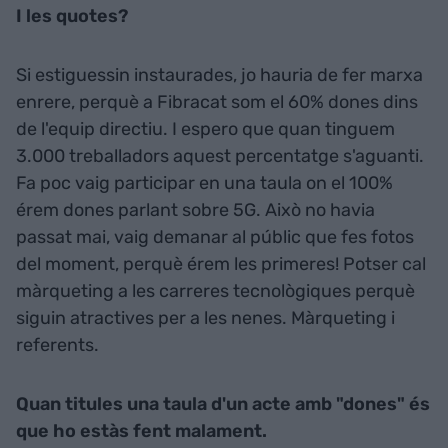
I les quotes?
Si estiguessin instaurades, jo hauria de fer marxa
enrere, perquè a Fibracat som el 60% dones dins
de l'equip directiu. I espero que quan tinguem
3.000 treballadors aquest percentatge s'aguanti.
Fa poc vaig participar en una taula on el 100%
érem dones parlant sobre 5G. Això no havia
passat mai, vaig demanar al públic que fes fotos
del moment, perquè érem les primeres! Potser cal
màrqueting a les carreres tecnològiques perquè
siguin atractives per a les nenes. Màrqueting i
referents.
Quan titules una taula d'un acte amb "dones" és
que ho estàs fent malament.