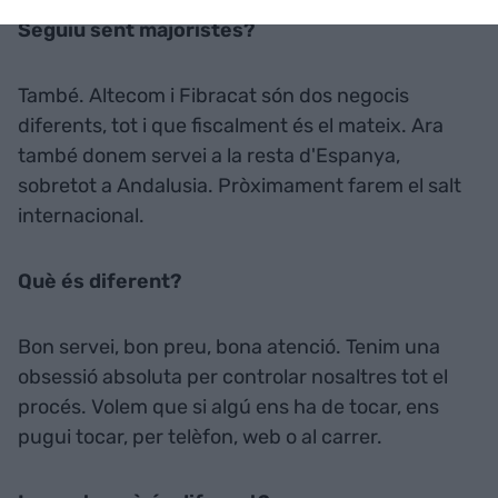
Seguiu sent majoristes?
També. Altecom i Fibracat són dos negocis
diferents, tot i que fiscalment és el mateix. Ara
també donem servei a la resta d'Espanya,
sobretot a Andalusia. Pròximament farem el salt
internacional.
Què és diferent?
Bon servei, bon preu, bona atenció. Tenim una
obsessió absoluta per controlar nosaltres tot el
procés. Volem que si algú ens ha de tocar, ens
pugui tocar, per telèfon, web o al carrer.