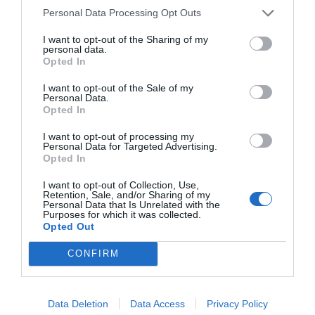
Personal Data Processing Opt Outs
I quin és l'objectiu?
I want to opt-out of the Sharing of my
personal data.
L'objectiu de Fibracat és arribar a un milió de
Opted In
clients. Volem ser l'operador líder de Catalunya,
I want to opt-out of the Sale of my
una alternativa com ho és Euskaltel al País Basc.
Personal Data.
Opted In
Anem a poc a poc però amb pas ferm, sobretot
perquè si no fem les coses bé la patacada pot ser
I want to opt-out of processing my
Personal Data for Targeted Advertising.
sonada. Jo sempre dic que em jugo el meu
Opted In
patrimoni cada dia de la meva vida, però per sort
I want to opt-out of Collection, Use,
fa 20 anys que guanyem diners.
Retention, Sale, and/or Sharing of my
Personal Data that Is Unrelated with the
Purposes for which it was collected.
Opted Out
Quina facturació teniu?
CONFIRM
Vam tancar el 2018 amb 4,4 milions d'euros i
preveiem tancar el 2019 amb 7 milions d'euros.
Data Deletion
Data Access
Privacy Policy