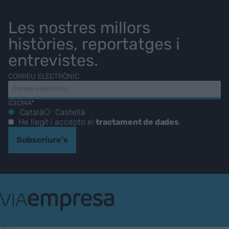
Les nostres millors
històries, reportatges i
entrevistes.
CORREU ELECTRÒNIC
IDIOMA*
Català
Castellà
He llegit i accepto el
tractament de dades
.
Subscriure's
VIA
Empresa