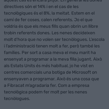
aquest cas és encara pitjor. En general les dones
directives són el 14% i en el cas de les
tecnològiques és el 8%, la meitat. Estem en el
camí de fer coses, calen referents. Jo el que
voldria és que els meus fills quan obrin un llibre
trobin referents dones. Les nenes decideixen
molt d'hora que no volen ser tecnòlogues. L'escola
i l'administració tenen molt a fer, però també les
famílies. Per sort a casa meva el meu marit ha
ensenyat a programar a la meva filla jugant. Això
als Estats Units és més habitual, jo he vist en
centres comercials una botiga de Microsoft on
ensenyaven a programar. Això és una cosa que
a Fibracat m'agradaria fer. Com a empresa
tecnològica podem fer molt per les nenes
tecnòlogues.