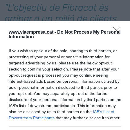
"L'objectiu de Fibracat és
arribar a un milió de clients.
Volem ser l'operador líder de
www.viaempresa.cat -
Do Not Process My Personal
Information
Catalunya, una alternativa
com ho és Euskaltel al País
If you wish to opt-out of the sale, sharing to third parties, or
processing of your personal or sensitive information for
Basc"
targeted advertising by us, please use the below opt-out
section to confirm your selection. Please note that after your
opt-out request is processed you may continue seeing
I clients?
interest-based ads based on personal information utilized by
us or personal information disclosed to third parties prior to
your opt-out. You may separately opt-out of the further
En serveis convergents -fibra, fixe, mòbil i
disclosure of your personal information by third parties on the
televisió- la previsió és acabar l'any al voltant dels
IAB’s list of downstream participants. This information may
30.000 clients. En telefonia només mòbil tenim
also be disclosed by us to third parties on the
IAB’s List of
Downstream Participants
that may further disclose it to other
uns 8.000 i escaig clients.
third parties.