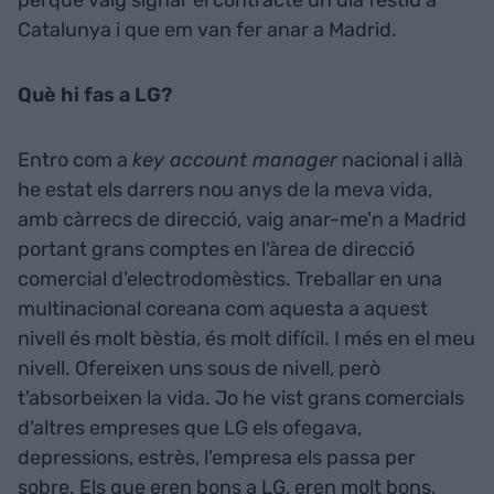
perquè vaig signar el contracte un dia festiu a
Catalunya i que em van fer anar a Madrid.
Què hi fas a LG?
Entro com a
key account manager
nacional i allà
he estat els darrers nou anys de la meva vida,
amb càrrecs de direcció, vaig anar-me'n a Madrid
portant grans comptes en l'àrea de direcció
comercial d'electrodomèstics. Treballar en una
multinacional coreana com aquesta a aquest
nivell és molt bèstia, és molt difícil. I més en el meu
nivell. Ofereixen uns sous de nivell, però
t'absorbeixen la vida. Jo he vist grans comercials
d'altres empreses que LG els ofegava,
depressions, estrès, l'empresa els passa per
sobre. Els que eren bons a LG, eren molt bons,