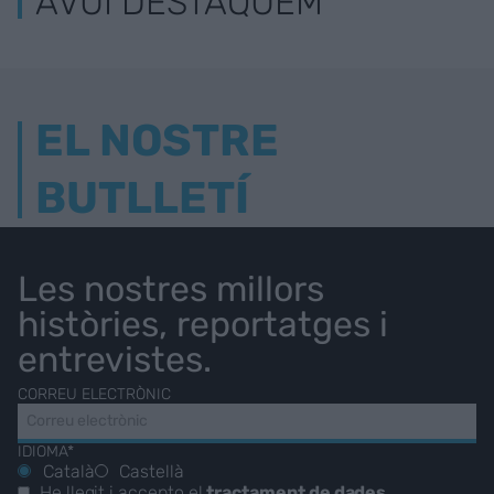
AVUI DESTAQUEM
EL NOSTRE
BUTLLETÍ
Les nostres millors
històries, reportatges i
entrevistes.
CORREU ELECTRÒNIC
IDIOMA*
Català
Castellà
He llegit i accepto el
tractament de dades
.