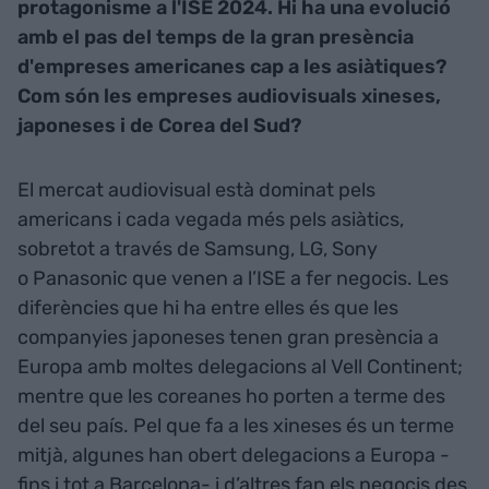
protagonisme a l'ISE 2024. Hi ha una evolució
amb el pas del temps de la gran presència
d'empreses americanes cap a les asiàtiques?
Com són les empreses audiovisuals xineses,
japoneses i de Corea del Sud?
El mercat audiovisual està dominat pels
americans i cada vegada més pels asiàtics,
sobretot a través de Samsung, LG, Sony
o Panasonic que venen a l’ISE a fer negocis. Les
diferències que hi ha entre elles és que les
companyies japoneses tenen gran presència a
Europa amb moltes delegacions al Vell Continent;
mentre que les coreanes ho porten a terme des
del seu país. Pel que fa a les xineses és un terme
mitjà, algunes han obert delegacions a Europa -
fins i tot a Barcelona- i d’altres fan els negocis des