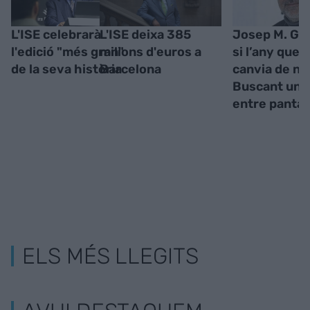
L'ISE celebrarà
L'ISE deixa 385
Josep M. Gan
l'edició "més gran"
milions d'euros a
si l’any que v
de la seva història
Barcelona
canvia de n
Buscant un b
entre pantal
ELS MÉS LLEGITS