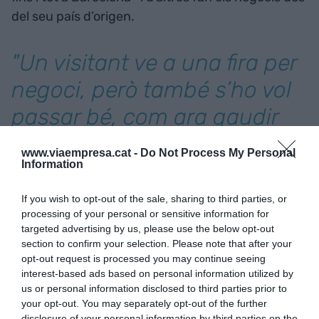
del seu país d’origen.
"Un visitant ve a una fira per
negoci, però també s’ho vol
passar bé, com ara gaudir
de la nit i Barcelona ho té
www.viaempresa.cat -
Do Not Process My Personal
absolutament tot"
Information
If you wish to opt-out of the sale, sharing to third parties, or
Aquest any tindrem a 150 companyies xineses a
processing of your personal or sensitive information for
l’ISE i, com a positiu, venen més companyies
targeted advertising by us, please use the below opt-out
section to confirm your selection. Please note that after your
d’arreu del món a instal·lar-se a Europa, a poques
opt-out request is processed you may continue seeing
hores de vol de Catalunya i cada vegada més
interest-based ads based on personal information utilized by
s’instal·len a la ciutat comtal.
us or personal information disclosed to third parties prior to
your opt-out. You may separately opt-out of the further
disclosure of your personal information by third parties on the