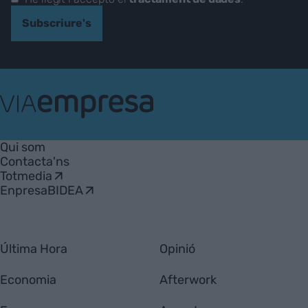
Subscriure's
VIA
Empresa
Qui som
Contacta'ns
Totmedia
EnpresaBIDEA
Última Hora
Opinió
Economia
Afterwork