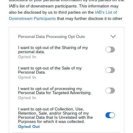
IAB’s list of downstream participants. This information may
also be disclosed by us to third parties on the
IAB’s List of
Downstream Participants
that may further disclose it to other
third parties.
Personal Data Processing Opt Outs
I want to opt-out of the Sharing of my
personal data.
Opted In
I want to opt-out of the Sale of my
Personal Data.
Més de 80 empreses catalanes participaran en l'ISE |
Opted In
Marc Llibre
Més de 80 empreses i centres tecnològics
I want to opt-out of processing my
Personal Data for Targeted Advertising.
catalans participaran en l'ISE, un 10% més que
Opted In
l'any passat. Què destacaria del potencial
I want to opt-out of Collection, Use,
català?
Retention, Sale, and/or Sharing of my
Personal Data that Is Unrelated with the
Purposes for which it was collected.
Opted Out
És impressionant el que està succeint a