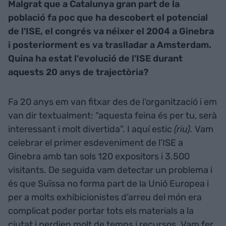
Malgrat que a Catalunya gran part de la
població fa poc que ha descobert el potencial
de l'ISE, el congrés va néixer el 2004 a Ginebra
i posteriorment es va traslladar a Amsterdam.
Quina ha estat l'evolució de l'ISE durant
aquests 20 anys de trajectòria?
Fa 20 anys em van fitxar des de l’organització i em
van dir textualment: “aquesta feina és per tu, serà
interessant i molt divertida”. I aquí estic
(riu).
Vam
celebrar el primer esdeveniment de l’ISE a
Ginebra amb tan sols 120 expositors i 3.500
visitants. De seguida vam detectar un problema i
és que Suïssa no forma part de la Unió Europea i
per a molts exhibicionistes d’arreu del món era
complicat poder portar tots els materials a la
ciutat i perdien molt de temps i recursos. Vam fer