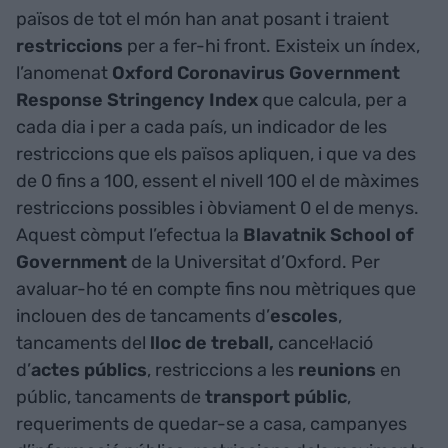
països de tot el món han anat posant i traient
restriccions
per a fer-hi front. Existeix un índex,
l’anomenat
Oxford Coronavirus Government
Response Stringency Index
que calcula, per a
cada dia i per a cada país, un indicador de les
restriccions que els països apliquen, i que va des
de 0 fins a 100, essent el nivell 100 el de màximes
restriccions possibles i òbviament 0 el de menys.
Aquest còmput l’efectua la
Blavatnik
School of
Government
de la Universitat d’Oxford. Per
avaluar-ho té en compte fins nou mètriques que
inclouen des de tancaments d’
escoles
,
tancaments del
lloc de treball,
cancel·lació
d’
actes públics
, restriccions a les
reunions
en
públic, tancaments de
transport
públic
,
requeriments de quedar-se a casa, campanyes