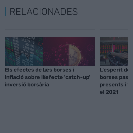
RELACIONADES
Els efectes de la
Les borses i
L’esperit de 
inflació sobre la
l’efecte 'catch-up'
borses pass
inversió borsària
presents i fu
el 2021