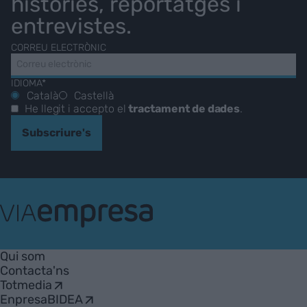
històries, reportatges i
entrevistes.
CORREU ELECTRÒNIC
IDIOMA*
Català
Castellà
He llegit i accepto el
tractament de dades
.
Subscriure's
VIA
Empresa
Qui som
Contacta'ns
Totmedia
EnpresaBIDEA