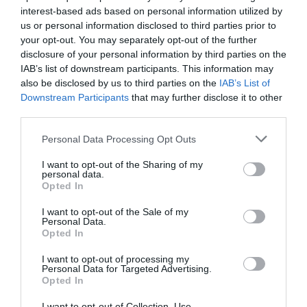
l’índex equiponderat marca el 44,9 ja esmentat,
interest-based ads based on personal information utilized by
mentre que el ponderat pel PIB manté encara un
us or personal information disclosed to third parties prior to
your opt-out. You may separately opt-out of the further
56,4, una diferència d’11,5 puntos.
disclosure of your personal information by third parties on the
IAB’s list of downstream participants. This information may
Restriccions i turisme
also be disclosed by us to third parties on the
IAB’s List of
Downstream Participants
that may further disclose it to other
third parties.
Finalment, i no pas menys important, és
certament curiós comparar les dades per grups
Personal Data Processing Opt Outs
de països, com ara els qui formen part del G-20, o
I want to opt-out of the Sharing of my
el dels 7 països del món els habitants dels quals es
personal data.
Opted In
gasten més diners, en valor absolut, a fora del seu
país en concepte de turisme. Segons
I want to opt-out of the Sale of my
Personal Data.
l’Organització Mundial de Turisme, i prenent les
Opted In
dades del 2019, aquests països són, per ordre: La
I want to opt-out of processing my
Xina, els Estats Units d’Amèrica, el Regne Unit,
Personal Data for Targeted Advertising.
Opted In
França, Austràlia i Canadà.
I want to opt-out of Collection, Use,