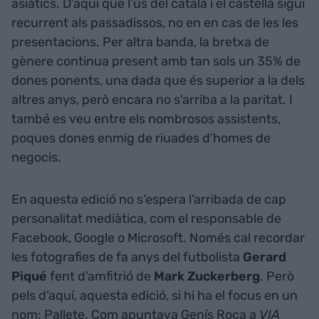
asiàtics. D’aquí que l’ús del català i el castellà sigui
recurrent als passadissos, no en en cas de les les
presentacions. Per altra banda, la bretxa de
gènere continua present amb tan sols un 35% de
dones ponents, una dada que és superior a la dels
altres anys, però encara no s'arriba a la paritat. I
també es veu entre els nombrosos assistents,
poques dones enmig de riuades d’homes de
negocis.
En aquesta edició no s’espera l’arribada de cap
personalitat mediàtica, com el responsable de
Facebook, Google o Microsoft. Només cal recordar
les fotografies de fa anys del futbolista
Gerard
Piqué
fent d’amfitrió de
Mark Zuckerberg
. Però
pels d’aquí, aquesta edició, si hi ha el focus en un
nom: Pallete. Com apuntava Genís Roca a
VIA