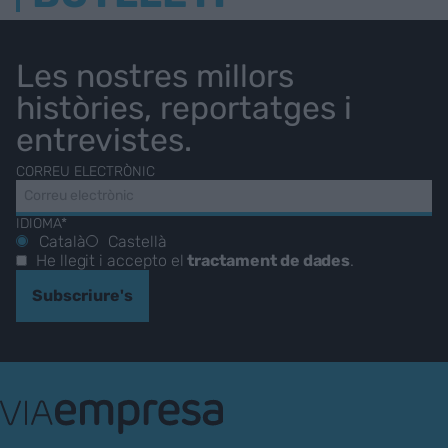
Les nostres millors
històries, reportatges i
entrevistes.
CORREU ELECTRÒNIC
IDIOMA*
Català
Castellà
He llegit i accepto el
tractament de dades
.
Subscriure's
VIA