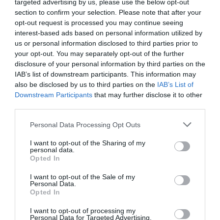
ha deixat indiferent en una presentació de 10
targeted advertising by us, please use the below opt-out
section to confirm your selection. Please note that after your
minuts molt visual, en la que ha demanat una
opt-out request is processed you may continue seeing
reforma reguladora. "Vivim en un món en
interest-based ads based on personal information utilized by
conflicte i la nostra societat ha perdut
us or personal information disclosed to third parties prior to
l'optimisme. Malgrat l'immens progrés que hem
your opt-out. You may separately opt-out of the further
disclosure of your personal information by third parties on the
aconseguit i la millora de la qualitat de vida
IAB’s list of downstream participants. This information may
gràcies a la tecnologia, aquesta pot ser utilitzada
also be disclosed by us to third parties on the
IAB’s List of
per aspectes bons i també per dolents", apunta
Downstream Participants
that may further disclose it to other
third parties.
Pallete. "El nostre sector ha sigut crucial durant
els últims 25 anys, amb una ràpida resposta
Personal Data Processing Opt Outs
durant la pandèmia. I ara tot és irreversible. Som
I want to opt-out of the Sharing of my
part de la solució als problemes mundials, però és
personal data.
Opted In
el moment d'un lideratge responsable, de donar
un propòsit a la tecnologia i de l’auge dels valors.
I want to opt-out of the Sale of my
Personal Data.
Hem de situar la persona al centre de la
Opted In
tecnologia", continua el nou president. I, finalitza
I want to opt-out of processing my
amb una picada d’ullet a la nostra capital:
Personal Data for Targeted Advertising.