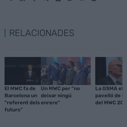
RELACIONADES
El MWC fa de
Un MWC per "no
La GSMA elim
Barcelona un
deixar ningú
pavelló de R
"referent dels
enrere"
del MWC 202
futurs"