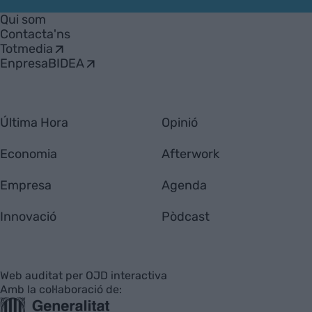
Empresa
Qui som
Contacta'ns
Totmedia
EnpresaBIDEA
Última Hora
Opinió
Economia
Afterwork
Empresa
Agenda
Innovació
Pòdcast
Web auditat per OJD interactiva
Amb la col·laboració de: