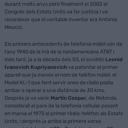
durant molts anys però finalment el 2002 el
Congrés dels Estats Units va fer justícia i va
reconèixer que el veritable inventor era Antonio
Meucci
.
Els primers antecedents de telefonia mòbil són de
l’any 1940 de la mà de la nordamericana AT&T i
mès tard, ja a la dècada dels 50, el soviètic
Leonid
Ivanovich Kupriyanovich
va patentar el primer
aparell que ja mereix el nom de telèfon mòbil: el
Model KL-1 que fent servir ones de ràdio podia
arribar a operar a una distància de 30 kms.
Després ja va venir
Martin Cooper,
de Motorola,
considerat el pare de la telefonia cel·lular posant
en marxa el 1973 el primer ràdio-telèfon als Estats
Units, i després ja arriba la primera xarxa