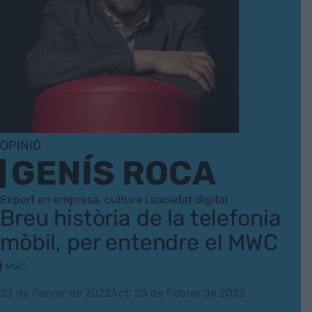
OPINIÓ
GENÍS ROCA
Expert en empresa, cultura i societat digital
Breu història de la telefonia
mòbil, per entendre el MWC
MWC
23 de Febrer de 2022
Act. 25 de Febrer de 2022