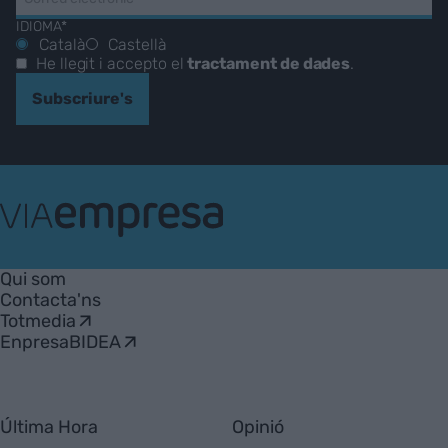
IDIOMA*
Català
Castellà
He llegit i accepto el
tractament de dades
.
Subscriure's
VIA
Empresa
Qui som
Contacta'ns
Totmedia
EnpresaBIDEA
Última Hora
Opinió