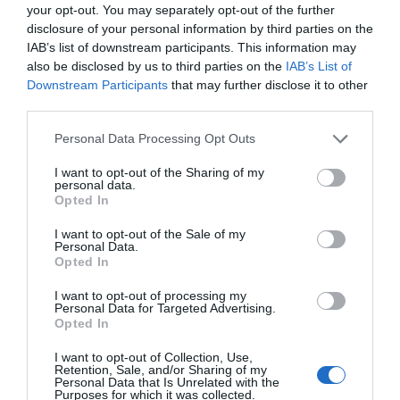
your opt-out. You may separately opt-out of the further
parlaven de quants minuts de trucades podríem
disclosure of your personal information by third parties on the
fer, i quants Mb de dades ens podríem
IAB’s list of downstream participants. This information may
descarregar. Amb aquest 3G ens acostumem ja al
also be disclosed by us to third parties on the
IAB’s List of
Downstream Participants
that may further disclose it to other
tema de les dades, i cada cop en volem i en
third parties.
necessitem més. Estem al 2010 i arriba el 4G per
servir millor els usos relacionats amb dades, sobre
Personal Data Processing Opt Outs
tot als usos relacionats amb el vídeo. Sense el 4G
I want to opt-out of the Sharing of my
no hauríem pogut parlar mai de Netflix, Spotify i
personal data.
Opted In
totes aquestes categories de servei basades en el
tràfic de dades. I ja cap el 2018 ens arriba el 5G, la
I want to opt-out of the Sale of my
Personal Data.
solució per poder connectar múltiples dispositius
Opted In
a la xarxa, ja no només els nostres terminals sinó
I want to opt-out of processing my
també cotxes, rellotges, roba, neveres,
Personal Data for Targeted Advertising.
Opted In
contenidors... sense 5G no podríem imaginar la
internet de les coses, les ciutats intel.ligents o
I want to opt-out of Collection, Use,
Retention, Sale, and/or Sharing of my
Tesla.
Personal Data that Is Unrelated with the
Purposes for which it was collected.