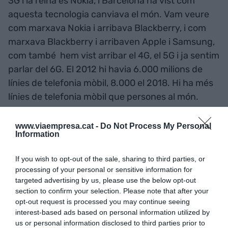
3G i la reina és Nokia, i Barcelona ha vist com
aquesta tecnologia canviava el món. Vam veure
com marxava Nokia i arribava Blackberry, i com
marxava Blackberry i arribaven Apple i Samsung,
com també hem vist arribar el 4G, el 5G i ja sentim
parlar del 6G. El 2012 hi havia 6.000 milions de
línies de telefonia mòbil, 8.000 el 2018. Hi ha més
línies de telefonia mòbil que persones al món.
A risc de resumir massa, amb la norma 2G la
www.viaempresa.cat -
Do Not Process My Personal
Information
telefonia mòbil estava pensada per operar
trucades de veu, i les factures es calculaven en
If you wish to opt-out of the sale, sharing to third parties, or
funció del número de trucades, durada i
processing of your personal or sensitive information for
targeted advertising by us, please use the below opt-out
distància. Amb el 3G (any 2000 aproximadament)
section to confirm your selection. Please note that after your
ja es varen adaptar a les noves necessitats
opt-out request is processed you may continue seeing
relacionades amb el tràfic de dades, i vàrem
interest-based ads based on personal information utilized by
començar a parlar de Megas. A les tarifes ens
us or personal information disclosed to third parties prior to