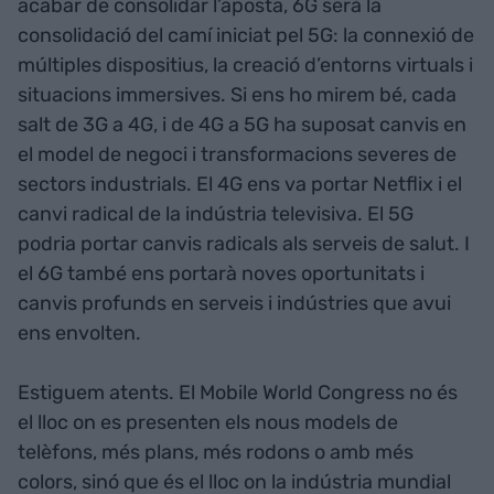
acabar de consolidar l’aposta, 6G serà la
consolidació del camí iniciat pel 5G: la connexió de
múltiples dispositius, la creació d’entorns virtuals i
situacions immersives. Si ens ho mirem bé, cada
salt de 3G a 4G, i de 4G a 5G ha suposat canvis en
el model de negoci i transformacions severes de
sectors industrials. El 4G ens va portar Netflix i el
canvi radical de la indústria televisiva. El 5G
podria portar canvis radicals als serveis de salut. I
el 6G també ens portarà noves oportunitats i
canvis profunds en serveis i indústries que avui
ens envolten.
Estiguem atents. El Mobile World Congress no és
el lloc on es presenten els nous models de
telèfons, més plans, més rodons o amb més
colors, sinó que és el lloc on la indústria mundial