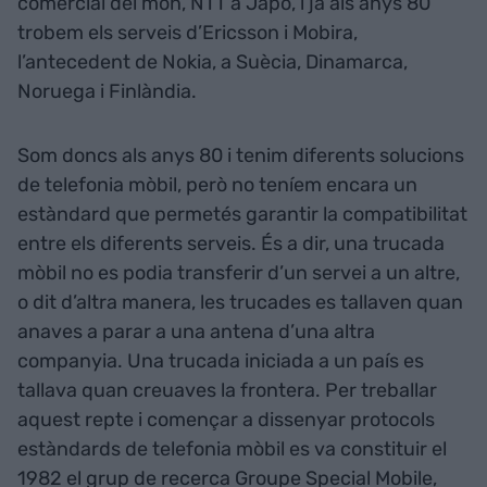
comercial del món, NTT a Japó, i ja als anys 80
trobem els serveis d’Ericsson i Mobira,
l’antecedent de Nokia, a Suècia, Dinamarca,
Noruega i Finlàndia.
Som doncs als anys 80 i tenim diferents solucions
de telefonia mòbil, però no teníem encara un
estàndard que permetés garantir la compatibilitat
entre els diferents serveis. És a dir, una trucada
mòbil no es podia transferir d’un servei a un altre,
o dit d’altra manera, les trucades es tallaven quan
anaves a parar a una antena d’una altra
companyia. Una trucada iniciada a un país es
tallava quan creuaves la frontera. Per treballar
aquest repte i començar a dissenyar protocols
estàndards de telefonia mòbil es va constituir el
1982 el grup de recerca Groupe Special Mobile,