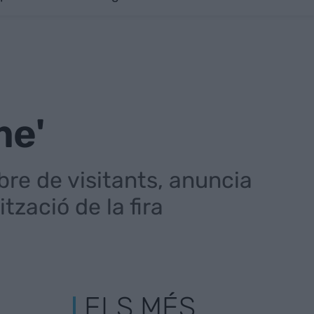
me'
re de visitants, anuncia
tzació de la fira
ELS MÉS