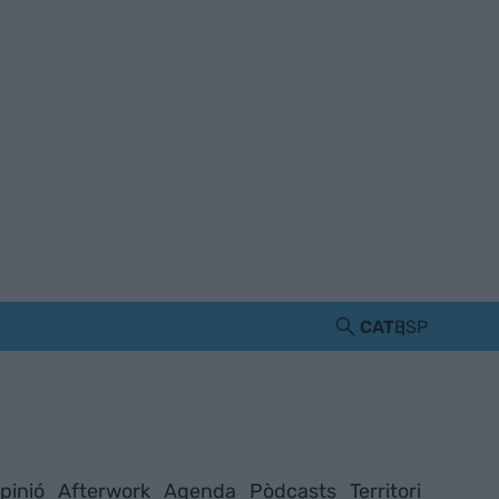
CAT
ESP
pinió
Afterwork
Agenda
Pòdcasts
Territori