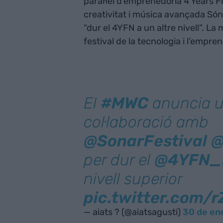
paral·lel d’emprenedoria 4 Years 
creativitat i música avançada Són
“dur el 4YFN a un altre nivell”. La 
festival de la tecnologia i l’empre
El
#MWC
anuncia 
col·laboració amb
@SonarFestival
@
per dur el
@4YFN
nivell superior
pic.twitter.com
— aiats ? (@aiatsagusti)
30 de en