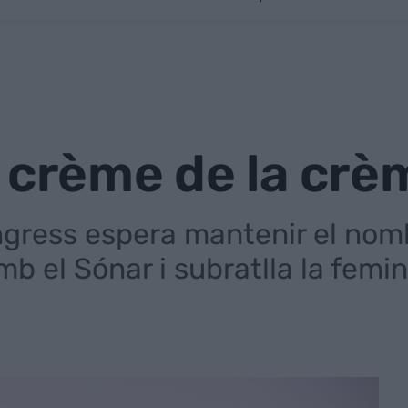
 crème de la crè
ngress espera mantenir el nomb
b el Sónar i subratlla la femini