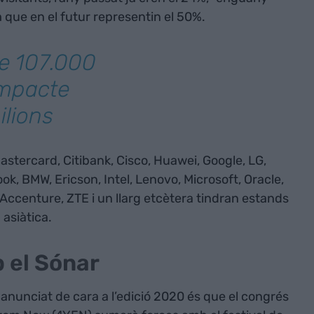
 que en el futur representin el 50%.
e 107.000
 impacte
lions
Mastercard, Citibank, Cisco, Huawei, Google, LG,
k, BMW, Ericson, Intel, Lenovo, Microsoft, Oracle,
 Accenture, ZTE i un llarg etcètera tindran estands
 asiàtica.
 el Sónar
anunciat de cara a l’edició 2020 és que el congrés