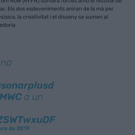
From Now (4YFN) sumarà forces amb el festival de
ar. Els dos esdeveniments aniran de la mà per
música, la creativitat i el disseny se sumen al
nedoria.
una
sonarplusd
_MWC
a un
/rZSWTwxuDF
ero de 2019