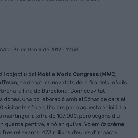
56
Act. 30 de Gener de 2019 - 12:58
à l’objectiu del
Mobile World Congress
(
MWC
)
offman
, ha donat les novetats de la fira dels mòbils
ebrer a la Fira de Barcelona. Connectivitat
s dones, una col·laboració amb el Sónar de cara al
0 visitants són els titulars per a aquesta edició. La
s mantingui la xifra de 107.000, però segons diu
 quanta gent ve, sinó en qui ve. Volem
la crème
xifres rellevants: 473 milions d’euros d’impacte