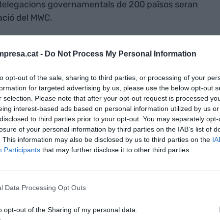
 delegacions governamentals de 200 països seran
ació del MWC.
e 2006 i 2018 el MWC ha deixat gairebé 5.000
presa.cat -
Do Not Process My Personal Information
na tant en impacte directe, com indirecte. “El MWC
ngrés, el centre de l’univers GSMA”, ha dit
to opt-out of the sale, sharing to third parties, or processing of your per
per a la ciutat va ser de 471 milions d’euros i van
formation for targeted advertising by us, please use the below opt-out s
r selection. Please note that after your opt-out request is processed y
tot i mantenir la quantitat de visitants,
eing interest-based ads based on personal information utilized by us or
disclosed to third parties prior to your opt-out. You may separately opt-
losure of your personal information by third parties on the IAB’s list of
. This information may also be disclosed by us to third parties on the
IA
C
Participants
that may further disclose it to other third parties.
 connectivitat intel·ligent: “Ens movem en l’era
temàtics centrals de les conferències versaran
l Data Processing Opt Outs
l·ligència artificial, internet de les coses i dades
i la IoT connectada amb la Intel·ligència Artificial i
o opt-out of the Sharing of my personal data.