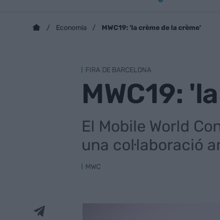
MWC19: 'la crème de la crème'
Economia
FIRA DE BARCELONA
MWC19: 'la
El Mobile World Co
una col·laboració am
MWC