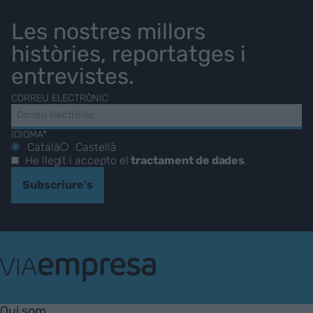
Les nostres millors
històries, reportatges i
entrevistes.
CORREU ELECTRÒNIC
IDIOMA*
Català
Castellà
He llegit i accepto el
tractament de dades
.
Subscriure's
VIA
Empresa
Qui som