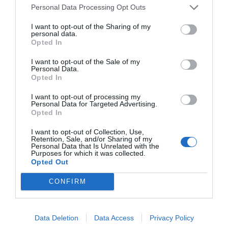
Una altra dada rellevant vinculada al turisme és
Personal Data Processing Opt Outs
que el motiu principal pel qual els visitants
I want to opt-out of the Sharing of my
acudeixen a la ZGAT és per fer
turisme
, ja que el
personal data.
Opted In
88% hauria visitat igualment la zona, encara que
el comerç estigués tancat. Aquesta visita,
I want to opt-out of the Sale of my
Personal Data.
afirmen, genera una compra associada gràcies al
Opted In
fet que el comerç està obert i té un marcat
I want to opt-out of processing my
component "impulsiu i d'oportunitat", ja que no es
Personal Data for Targeted Advertising.
podria fer en un altre dia.
Opted In
I want to opt-out of Collection, Use,
Retention, Sale, and/or Sharing of my
Personal Data that Is Unrelated with the
Afegir
VIA Empresa
com a font preferida de
Purposes for which it was collected.
Google de forma gratuïta
Opted Out
Estigues informat amb les últimes notícies d'actualitat
ACTIVAR ARA
CONFIRM
Data Deletion
Data Access
Privacy Policy