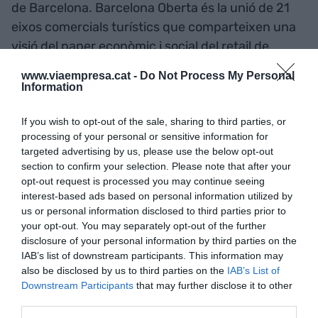
de Barcelona. Barcelona Oberta és la unió de 21
eixos comercials turístics que comparteixen una
visió del paper econòmic i social del retail de
proximitat, i representen el turisme de compres.
www.viaempresa.cat -
Do Not Process My Personal
Information
Qui compra en diumenge?
If you wish to opt-out of the sale, sharing to third parties, or
processing of your personal or sensitive information for
Pel que fa a la despesa en compres, la mitjana és
targeted advertising by us, please use the below opt-out
de
86 euros
, sent de 112 euros en els turistes i de
section to confirm your selection. Please note that after your
opt-out request is processed you may continue seeing
57 euros en els residents, una diferència que
interest-based ads based on personal information utilized by
obeeix “al tipus de producte adquirit, on el turista
us or personal information disclosed to third parties prior to
eminentment compra productes no quotidians,
your opt-out. You may separately opt-out of the further
mentre que en el cas dels residents hi ha més
disclosure of your personal information by third parties on the
IAB’s list of downstream participants. This information may
presència de producte quotidià al seu tiquet de
also be disclosed by us to third parties on the
IAB’s List of
compra”.
Downstream Participants
that may further disclose it to other
third parties.