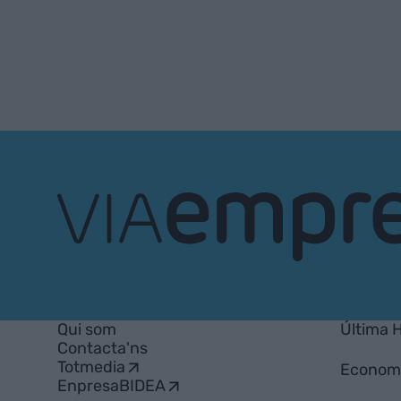
VIA
Empresa
Qui som
Última 
Contacta'ns
Totmedia
Econom
EnpresaBIDEA