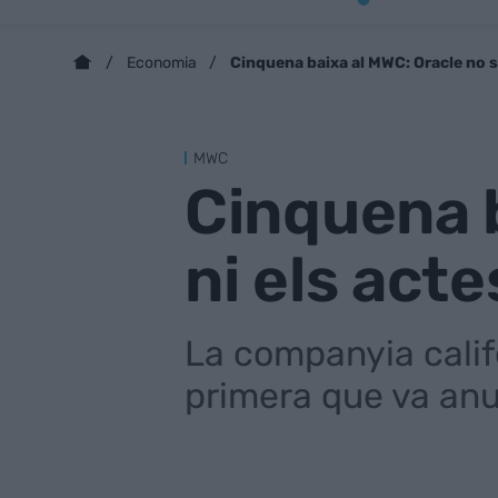
Cinquena baixa al MWC: Oracle no se
Economia
MWC
Cinquena b
ni els acte
​La companyia calif
primera que va anu