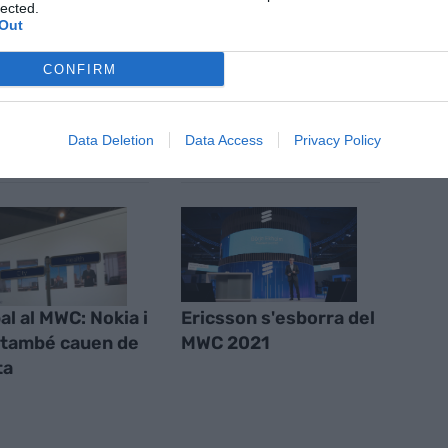
ícies d'actualitat
lected.
Out
CONFIRM
S
Data Deletion
Data Access
Privacy Policy
al al MWC: Nokia i
Ericsson s'esborra del
 també cauen de
MWC 2021
ta