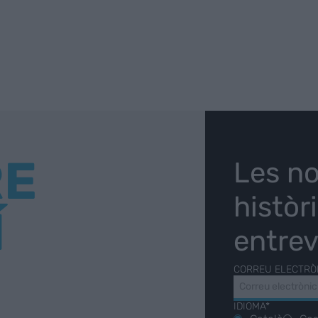
RE
Les no
històr
Í
entrev
CORREU ELECTRÒ
IDIOMA*