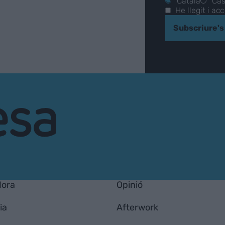
Català
Cas
He llegit i ac
Subscriure's
Hora
Opinió
ia
Afterwork