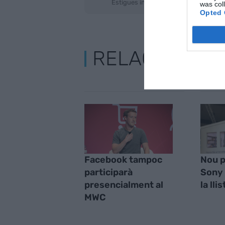
Estigues informat amb les últimes not
was col
Opted 
RELACIONADE
Facebook tampoc
Nou p
participarà
Sony
presencialment al
la llis
MWC