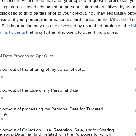
r selection. Please note that after your opt-out request is processed y
ien que no assistiran al MWC s'assembla molt al
eing interest-based ads based on personal information utilized by us or
 setmanes prèvies a la celebració del congrés, que
disclosed to third parties prior to your opt-out. You may separately opt-
losure of your personal information by third parties on the IAB’s list of
pandèmia a Europa. Llavors, la GSMA va decidir
. This information may also be disclosed by us to third parties on the
IA
bile. Enguany, el congrés del mòbil ja s'ha ajornat
Participants
that may further disclose it to other third parties.
rava a finals de febrer- per assegurar que es
at, confiant en la vacunació de la població.
l Data Processing Opt Outs
veia una assistència d'entre 45.000 i 50.000
o opt-out of the Sharing of my personal data.
n la porta oberta a fer canvis en l'organització en
In
a. Dimecres, després de la baixa d'Ericsson, el
ntament de Barcelona,
Jaume Collboni
, assegurava
o opt-out of the Sale of my Personal Data.
no feia perillar el MWC. Ara, ja són cinc grans
In
tir-hi.
to opt-out of processing my Personal Data for Targeted
ing.
In
nt preferida de Google de forma
o opt-out of Collection, Use, Retention, Sale, and/or Sharing
ACTIVAR ARA
ersonal Data that Is Unrelated with the Purposes for which it