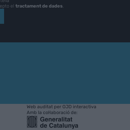
tellà
cepto el
tractament de dades
.
Web auditat per OJD interactiva
Amb la col·laboració de: