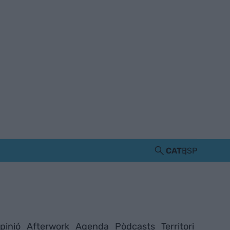
CAT
ESP
pinió
Afterwork
Agenda
Pòdcasts
Territori