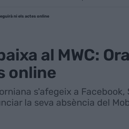
guirà ni els actes online
aixa al MWC: Ora
s online
orniana s'afegeix a Facebook, S
nciar la seva absència del Mob