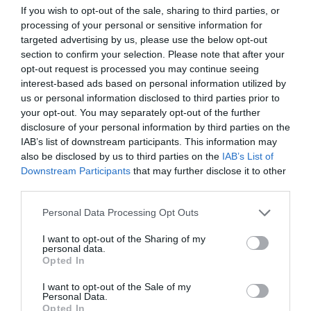
Si tenim els ingredients, per què no ho
If you wish to opt-out of the sale, sharing to third parties, or
processing of your personal or sensitive information for
materialitzem?
targeted advertising by us, please use the below opt-out
section to confirm your selection. Please note that after your
Abans del confinament, vam muntar una jornada
opt-out request is processed you may continue seeing
interest-based ads based on personal information utilized by
al Tech Spirit Barcelona que es deia
Catalunya
us or personal information disclosed to third parties prior to
com a 'hub' de l'emprenedoria industrial
i vam
your opt-out. You may separately opt-out of the further
seure els diferents actors de l'ecosistema:
disclosure of your personal information by third parties on the
IAB’s list of downstream participants. This information may
l'inversor, la gran corporació, startups,
also be disclosed by us to third parties on the
IAB’s List of
l'Eurecat... A nivell administratiu és una aposta
Downstream Participants
that may further disclose it to other
clara per al desenvolupament econòmic, però
third parties.
hem de començar a pensar que hi ha moltes
Personal Data Processing Opt Outs
coses que podem fer des del sector privat.
I want to opt-out of the Sharing of my
personal data.
"Si només fem una
Opted In
economia basada en els
I want to opt-out of the Sale of my
Personal Data.
Opted In