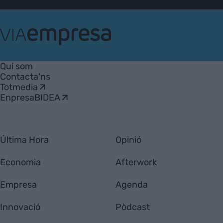
VIA
Empresa
Qui som
Contacta'ns
Totmedia
EnpresaBIDEA
Última Hora
Opinió
Economia
Afterwork
Empresa
Agenda
Innovació
Pòdcast