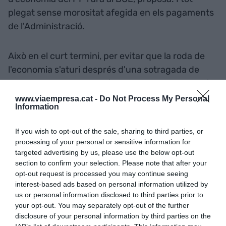
plegat sense morositat afegida en els pagaments
de l'Administració.
Això en el curt termini, per evitar que la roda de
l'economia s'aturi després d'una sotragada de
mesos i prestant atenció especial als sectors més
afectats per la pandèmia: comerç turisme,
www.viaempresa.cat -
Do Not Process My Personal
Information
restauració, mitjans de comunicació -com ja s'ha
fet amb els dos grans grups televisius privats- i
If you wish to opt-out of the sale, sharing to third parties, or
serveis personals.
processing of your personal or sensitive information for
targeted advertising by us, please use the below opt-out
section to confirm your selection. Please note that after your
"Es podria assajar la
opt-out request is processed you may continue seeing
implantació d'una renda
interest-based ads based on personal information utilized by
us or personal information disclosed to third parties prior to
bàsica d'ampli abast per als
your opt-out. You may separately opt-out of the further
disclosure of your personal information by third parties on the