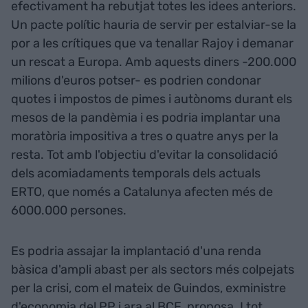
efectivament ha rebutjat totes les idees anteriors.
Un pacte polític hauria de servir per estalviar-se la
por a les crítiques que va tenallar Rajoy i demanar
un rescat a Europa. Amb aquests diners -200.000
milions d'euros potser- es podrien condonar
quotes i impostos de pimes i autònoms durant els
mesos de la pandèmia i es podria implantar una
moratòria impositiva a tres o quatre anys per la
resta. Tot amb l'objectiu d'evitar la consolidació
dels acomiadaments temporals dels actuals
ERTO, que només a Catalunya afecten més de
6000.000 persones.
Es podria assajar la implantació d'una renda
bàsica d'ampli abast per als sectors més colpejats
per la crisi, com el mateix de Guindos, exministre
d'economia del PP i ara al BCE, proposa. I tot