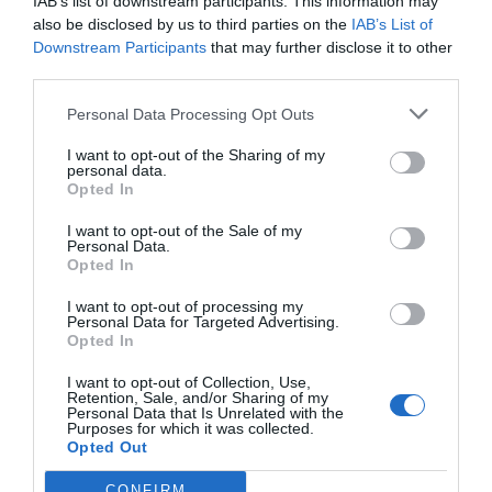
sectors més colpejats per la
IAB’s list of downstream participants. This information may
also be disclosed by us to third parties on the
IAB’s List of
crisi, com el mateix de
Downstream Participants
that may further disclose it to other
third parties.
Guindos, exministre
Personal Data Processing Opt Outs
d'economia del PP i ara al
I want to opt-out of the Sharing of my
BCE, proposa"
personal data.
Opted In
Aquests recursos també haurien de servir per
I want to opt-out of the Sale of my
Personal Data.
finançar el sobreesforç realitzat en matèria
Opted In
sanitària i, sense mantenir necessàriament les
I want to opt-out of processing my
dimensions ara assolides en tractaments
Personal Data for Targeted Advertising.
Opted In
intensius, redimensionar el sector de forma
adequada. Haurien de servir també per reforçar el
I want to opt-out of Collection, Use,
Retention, Sale, and/or Sharing of my
pas que tantes empreses i serveis han donat,
Personal Data that Is Unrelated with the
Purposes for which it was collected.
alguns d'ells molt improvisadament, al teletreball.
Opted Out
Incloent-hi l'educació.
CONFIRM