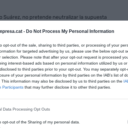
Suárez, no pretende neutralizar la supuesta
ora y sustituirla por un gobierno de
presa.cat -
Do Not Process My Personal Information
sea con apoyos externos del PP y el apéndice de
olo durante meses y lo obligaron a lanzarse a los
to opt-out of the sale, sharing to third parties, or processing of your per
ca se ha refiado, a pesar de que haga tanta
formation for targeted advertising by us, please use the below opt-out s
llo entonces.
r selection. Please note that after your opt-out request is processed y
eing interest-based ads based on personal information utilized by us or
disclosed to third parties prior to your opt-out. You may separately opt-
e Sánchez no
losure of your personal information by third parties on the IAB’s list of
. This information may also be disclosed by us to third parties on the
IA
stes de la
Participants
that may further disclose it to other third parties.
 que nos
us queden
l Data Processing Opt Outs
 los partidos y
o opt-out of the Sharing of my personal data.