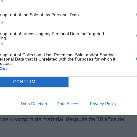
patero,
In
,
o opt-out of the Sale of my Personal Data.
 y mal"
In
to opt-out of processing my Personal Data for Targeted
ing.
mbinar la moderación en la política económica
In
de medidas democráticas, que en los Pactos de la
o opt-out of Collection, Use, Retention, Sale, and/or Sharing
ersonal Data that Is Unrelated with the Purposes for which it
se ha hartado de decir que
España es uno de los
lected.
undo,
como repiten los organismos de la ONU, el
Out
rnacional, por ejemplo.
CONFIRM
o que Sánchez no quiere una nueva oleada
tro años después de los pactos de la Moncloa, con
Data Deletion
Data Access
Privacy Policy
 con la brillante gestión del ministerio de
ias y compra de material, después de 30 años de