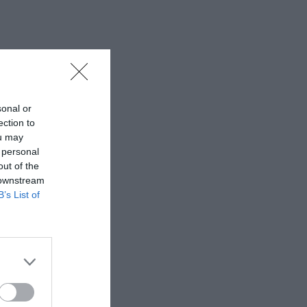
sonal or
ection to
ou may
 personal
out of the
 downstream
B’s List of