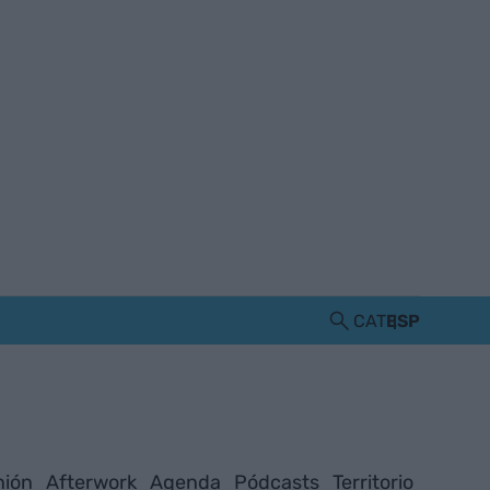
CAT
ESP
nión
Afterwork
Agenda
Pódcasts
Territorio