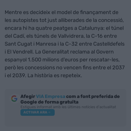
Mentre es decideix el model de finançament de
les autopistes tot just alliberades de la concessió,
encara hi ha quatre peatges a Catalunya: el túnel
del Cadí, els túnels de Vallvidrera, la C-16 entre
Sant Cugat i Manresa i la C-32 entre Castelldefels
i El Vendrell. La Generalitat reclama al Govern
espanyol 1.500 milions d'euros per rescatar-les,
però les concessions no vencen fins entre el 2037
i el 2039. La història es repeteix.
Afegir
VIA Empresa
com a font preferida de
Google de forma gratuïta
Estigues informat amb les últimes notícies d'actualitat
ACTIVAR ARA