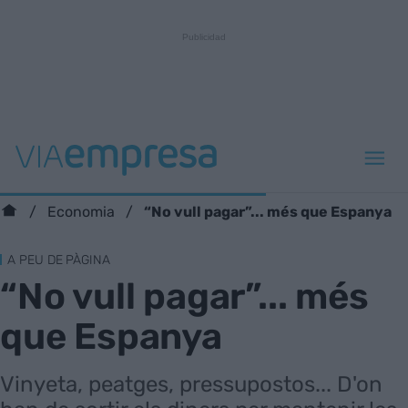
“No vull pagar”... més que Espanya
Economia
A PEU DE PÀGINA
“No vull pagar”... més
que Espanya
Vinyeta, peatges, pressupostos... D'on