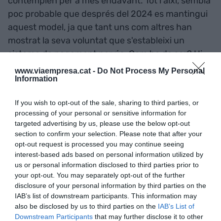
contemplen per a més endavant. Tot i així, sembla
poc probable que després del 2024 es mantingui
aquest model, ja que tant uns com altres han
mostrat la seva voluntat que s'estableixi un
sistema de pagament per ús. Com ha de ser? Hi
ha dues opcions: els ja comentats peatges
www.viaempresa.cat -
Do Not Process My Personal
Information
renovats -fent ús de la tecnologia per instal·lar un
sistema més àgil i modern- i la vinyeta. Aquesta
If you wish to opt-out of the sale, sharing to third parties, or
última, en lloc de fer un pagament per
processing of your personal or sensitive information for
quilòmetres recorreguts, consisteix en pagar per
targeted advertising by us, please use the below opt-out
períodes de temps -mitjançant abonaments de
section to confirm your selection. Please note that after your
opt-out request is processed you may continue seeing
dia, mes o any, per exemple-.
interest-based ads based on personal information utilized by
us or personal information disclosed to third parties prior to
Brussel·les també ha donat la seva opinió sobre el
your opt-out. You may separately opt-out of the further
disclosure of your personal information by third parties on the
model que cal aplicar a l'Estat espanyol.
IAB’s list of downstream participants. This information may
"Clarament", la Unió Europea prefereix "els
also be disclosed by us to third parties on the
IAB’s List of
peatges que la vinyeta". De fet, si en alguna cosa
Downstream Participants
that may further disclose it to other