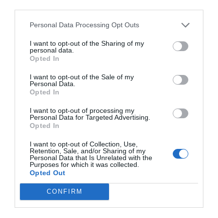
third parties.
està d'acord gairebé tothom és que ha de ser un
model de "qui contamina, paga". El portaveu de la
Personal Data Processing Opt Outs
Comissió Europea, Balazs Ujvari, assegurava en
I want to opt-out of the Sharing of my
declaracions a l'ACN que la UE no qüestiona si el
personal data.
Opted In
sistema ha de ser públic o privat. Així doncs, hi ha
carta blanca des de Brussel·les però amb
I want to opt-out of the Sale of my
Personal Data.
recomanacions poc concretes.
Opted In
I want to opt-out of processing my
Si més camions de
Personal Data for Targeted Advertising.
Opted In
mercaderies comencen a
I want to opt-out of Collection, Use,
circular per les autopistes
Retention, Sale, and/or Sharing of my
Personal Data that Is Unrelated with the
Purposes for which it was collected.
que ja no són de pagament
Opted Out
-que abans evitaven-,
CONFIRM
l'asfalt patirà i el cost de