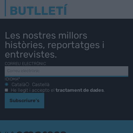
BUTLLETÍ
Les nostres millors
històries, reportatges i
entrevistes.
CORREU ELECTRÒNIC
IDIOMA*
Català
Castellà
He llegit i accepto el
tractament de dades
.
Subscriure's