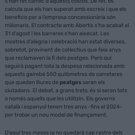
s'han fet càrrec d'aquests costos. De fet, es
calcula que els han superat amb escreix i que els
beneficis per a l'empresa concessionària són
milionaris. El contracte amb Abertis s'ha acabat el
31 d'agost i les barreres s'han aixecat. Les
mostres d'alegria i celebració han estat diverses,
sobretot, provinent de col·lectius que feia anys
que reclamaven la fi dels peatges. Però qui
seguirà pagant tota la despesa relacionada amb
aquests gairebé 550 quilòmetres de carreteres
que queden lliures de
peatges
seran els
ciutadans. El debat, a grans trets, és si seran tots
o només aquells que les utilitzin. Els governs
català i espanyol tenen tres anys -fins el 2024-
per trobar un nou model de finançament.
D'aquí tres mesos ja no quedarà cap rastre dels