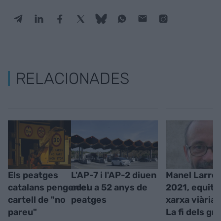
RELACIONADES
Els peatges
L'AP-7 i l'AP-2 diuen
Manel Larros
catalans pengen el
adeu a 52 anys de
2021, equitat
cartell de "no
peatges
xarxa viària 
pareu"
La fi dels gr