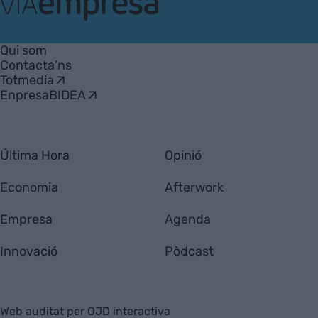
VIA
Empresa
Qui som
Contacta'ns
Totmedia
EnpresaBIDEA
Última Hora
Opinió
Economia
Afterwork
Empresa
Agenda
Innovació
Pòdcast
Web auditat per OJD interactiva