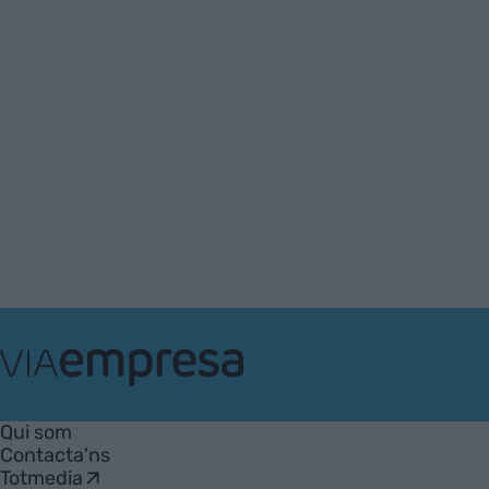
VIA
Empresa
Qui som
Contacta'ns
Totmedia