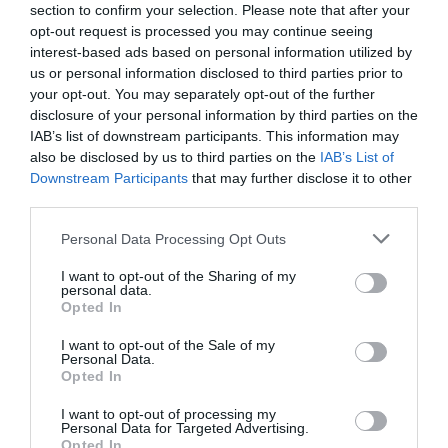
section to confirm your selection. Please note that after your
i retalla la previsió d'expansió del PIB el 2025 fins
opt-out request is processed you may continue seeing
a un 1%, tres dècimes menys que en l’estimació
interest-based ads based on personal information utilized by
del desembre. El 2026 l’organisme estima un
us or personal information disclosed to third parties prior to
your opt-out. You may separately opt-out of the further
creixement de l’1,2%, davant de l’1,5% projectat a
disclosure of your personal information by third parties on the
finals de l’any passat. Pel que fa a la inflació, la
IAB’s list of downstream participants. This information may
previsió és que augmenti una dècima el 2025, fins
also be disclosed by us to third parties on the
IAB’s List of
Downstream Participants
that may further disclose it to other
al 2,2%, mentre que l’organisme manté l’estimació
third parties.
d’un augment de preus del 2% pel 2026.
Personal Data Processing Opt Outs
I want to opt-out of the Sharing of my
Afegir
VIA Empresa
com a font preferida de
personal data.
Google de forma gratuïta
Opted In
Estigues informat amb les últimes notícies d'actualitat
ACTIVAR ARA
I want to opt-out of the Sale of my
Personal Data.
Opted In
I want to opt-out of processing my
Personal Data for Targeted Advertising.
Opted In