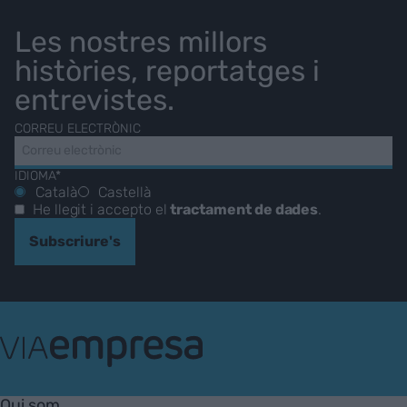
Les nostres millors
històries, reportatges i
entrevistes.
CORREU ELECTRÒNIC
IDIOMA*
Català
Castellà
He llegit i accepto el
tractament de dades
.
Subscriure's
VIA
Empresa
Qui som