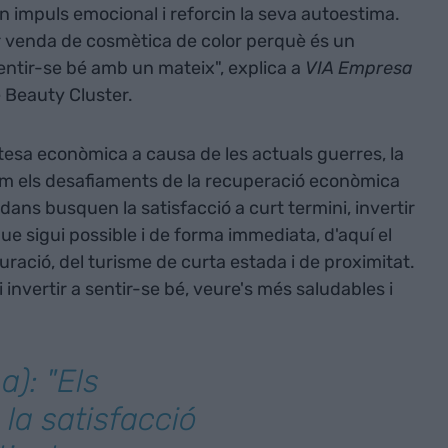
un impuls emocional i reforcin la seva autoestima.
r venda de cosmètica de color perquè és un
tir-se bé amb un mateix", explica a
VIA Empresa
e Beauty Cluster.
tesa econòmica a causa de les actuals guerres, la
í com els desafiaments de la recuperació econòmica
dans busquen la satisfacció a curt termini, invertir
ue sigui possible i de forma immediata, d'aquí el
ració, del turisme de curta estada i de proximitat.
 i invertir a sentir-se bé, veure's més saludables i
): "Els
la satisfacció