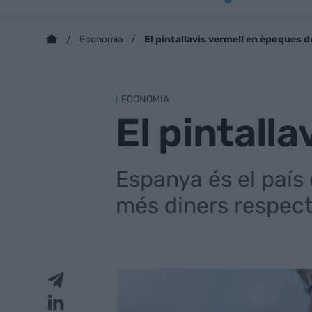
El pintallavis vermell en èpoques de
Economia
ECONOMIA
El pintall
Espanya és el país 
més diners respect