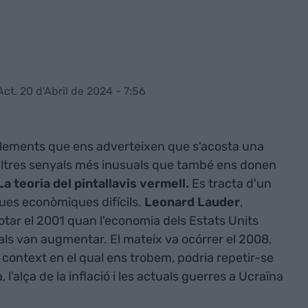
Act. 20 d'Abril de 2024 - 7:56
elements que ens adverteixen que s'acosta una
ltres senyals més inusuals que també ens donen
La
teoria del pintallavis vermell.
Es tracta d'un
es econòmiques difícils.
Leonard Lauder
,
otar el 2001 quan l'economia dels Estats Units
bials van augmentar. El mateix va ocórrer el 2008,
l context en el qual ens trobem, podria repetir-se
l'alça de la inflació i les actuals guerres a Ucraïna