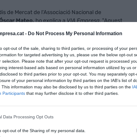
dis de Mercat de l'Associació Nacional de
Óscar Mateo,
ho explica a
VIA Empresa.
"Aquest
borsa als EUA l'any 29, durant la recessió
presa.cat -
Do Not Process My Personal Information
 per l'adversitat, el pintallavis es va convertir
ssequibilitat ho va fer accessible per a totes les
to opt-out of the sale, sharing to third parties, or processing of your per
 actual és diferent i requereix una anàlisi diferent.
formation for targeted advertising by us, please use the below opt-out s
ura de la pell són generalment més cars que els
r selection. Please note that after your opt-out request is processed y
eing interest-based ads based on personal information utilized by us or
a de color, en temps de crisi el consumidor
disclosed to third parties prior to your opt-out. You may separately opt-
 perquè és més econòmic, tapa els defectes, però
losure of your personal information by third parties on the IAB’s list of
l sí que pal·lia aquests defectes, però és més car,
. This information may also be disclosed by us to third parties on the
IA
Participants
that may further disclose it to other third parties.
hi ha un major volum de vendes de la cosmètica de
r adquisitiu".
l Data Processing Opt Outs
a): "En
o opt-out of the Sharing of my personal data.
un major