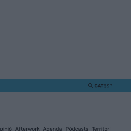
CAT
ESP
pinió
Afterwork
Agenda
Pòdcasts
Territori