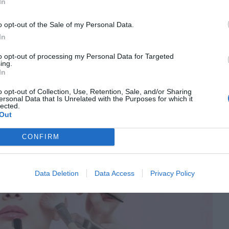
In
 la cosmètica
o opt-out of the Sale of my Personal Data.
idor té menys
In
to opt-out of processing my Personal Data for Targeted
ing.
In
va tornar a créixer, per
o opt-out of Collection, Use, Retention, Sale, and/or Sharing
ersonal Data that Is Unrelated with the Purposes for which it
lected.
Out
CONFIRM
Data Deletion
Data Access
Privacy Policy