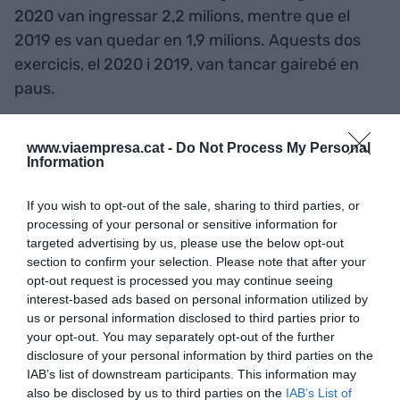
2020 van ingressar 2,2 milions, mentre que el
2019 es van quedar en 1,9 milions. Aquests dos
exercicis, el 2020 i 2019, van tancar gairebé en
paus.
Tot i que no resulta especialment senzill conèixer
www.viaempresa.cat -
Do Not Process My Personal
Information
el repartiment accionarial de la companyia, sí que
es pot dir que el fundador reté un 12,5% del
If you wish to opt-out of the sale, sharing to third parties, or
capital (a través de la societat patrimonial
processing of your personal or sensitive information for
Ediciones y Contenidos, MTD), mentre que el seu
targeted advertising by us, please use the below opt-out
soci inicial, Intercom, és posseïdor d’un 16%. Al
section to confirm your selection. Please note that after your
opt-out request is processed you may continue seeing
consell d’administració, a banda de Solera
interest-based ads based on personal information utilized by
(president i conseller delegat), s’hi asseuen,
us or personal information disclosed to third parties prior to
González-Barros
(representant d’Intercom),
your opt-out. You may separately opt-out of the further
disclosure of your personal information by third parties on the
Enric Batlle Rius
(representant de Tempobridge) i
IAB’s list of downstream participants. This information may
Fernando Clariana Gortázar
.
also be disclosed by us to third parties on the
IAB’s List of