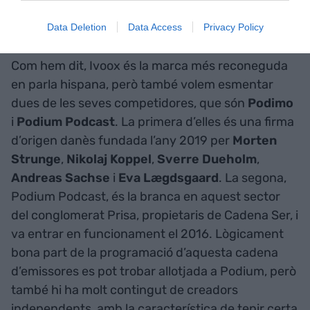
consistent a penjar continguts exclusius de la
plataforma.
Data Deletion
Data Access
Privacy Policy
Com hem dit, Ivoox és la marca més reconeguda
en parla hispana, però també volem esmentar
dues de les seves competidores, que són
Podimo
i
Podium Podcast
. La primera d’elles és una firma
d’origen danès fundada l’any 2019 per
Morten
Strunge
,
Nikolaj Koppel
,
Sverre Dueholm
,
Andreas Sachse
i
Eva Lægdsgaard
. La segona,
Podium Podcast, és la branca en aquest sector
del conglomerat Prisa, propietaris de Cadena Ser, i
va entrar en funcionament el 2016. Lògicament
bona part de la programació d’aquesta cadena
d’emissores es pot trobar allotjada a Podium, però
també hi ha molt contingut de creadors
independents, amb la característica de tenir certa