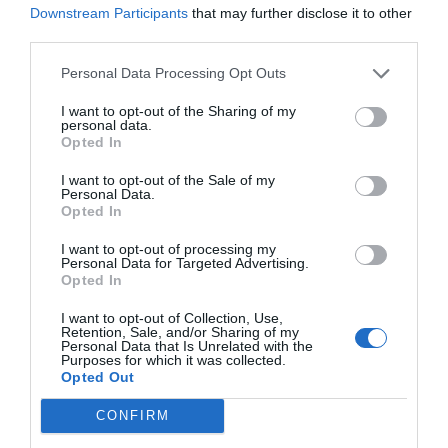
Downstream Participants
that may further disclose it to other
third parties.
SI VOLS SABER-NE MÉS
Personal Data Processing Opt Outs
I want to opt-out of the Sharing of my
personal data.
Opted In
I want to opt-out of the Sale of my
Personal Data.
Opted In
L'empresa al dia #16: Els entrellats de la
I want to opt-out of processing my
Personal Data for Targeted Advertising.
productivitat, amb David Garrofé
Opted In
I want to opt-out of Collection, Use,
Retention, Sale, and/or Sharing of my
Personal Data that Is Unrelated with the
Atès que existeixen moltes duplicitats de
Purposes for which it was collected.
contingut entre les diferents plataformes de
Opted Out
pòdcast, aquests darrers anys Ivoox ha posat en
CONFIRM
funcionament el concepte “Ivoox Originals”,