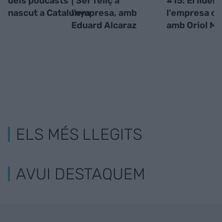
dels pòdcasts
| Ser feliç a
#15: El lider
nascut a Catalunya
l'empresa, amb
l'empresa ca
Eduard Alcaraz
amb Oriol M
ELS MÉS LLEGITS
AVUI DESTAQUEM