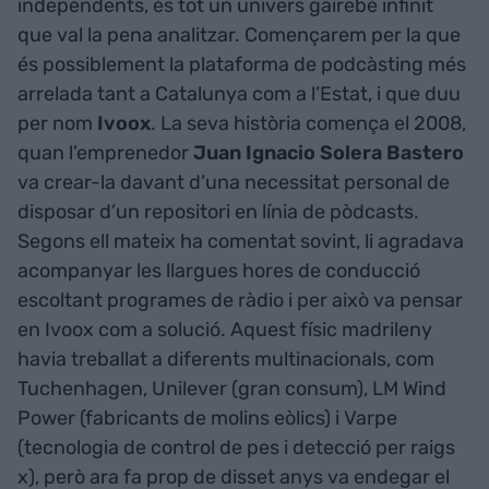
independents, és tot un univers gairebé infinit
que val la pena analitzar. Començarem per la que
és possiblement la plataforma de podcàsting més
arrelada tant a Catalunya com a l’Estat, i que duu
per nom
Ivoox
. La seva història comença el 2008,
quan l’emprenedor
Juan Ignacio Solera Bastero
va crear-la davant d’una necessitat personal de
disposar d’un repositori en línia de pòdcasts.
Segons ell mateix ha comentat sovint, li agradava
acompanyar les llargues hores de conducció
escoltant programes de ràdio i per això va pensar
en Ivoox com a solució. Aquest físic madrileny
havia treballat a diferents multinacionals, com
Tuchenhagen, Unilever (gran consum), LM Wind
Power (fabricants de molins eòlics) i Varpe
(tecnologia de control de pes i detecció per raigs
x), però ara fa prop de disset anys va endegar el