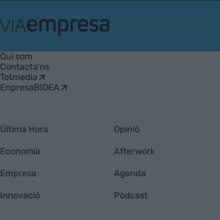
VIA
Empresa
Qui som
Contacta'ns
Totmedia
EnpresaBIDEA
Última Hora
Opinió
Economia
Afterwork
Empresa
Agenda
Innovació
Pòdcast